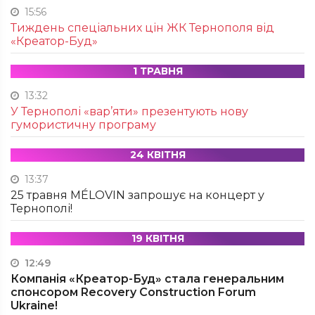
15:56
Тиждень спеціальних цін ЖК Тернополя від
«Креатор-Буд»
1 ТРАВНЯ
13:32
У Тернополі «вар’яти» презентують нову
гумористичну програму
24 КВІТНЯ
13:37
25 травня MÉLOVIN запрошує на концерт у
Тернополі!
19 КВІТНЯ
12:49
Компанія «Креатор-Буд» стала генеральним
спонсором Recovery Construction Forum
Ukraine!