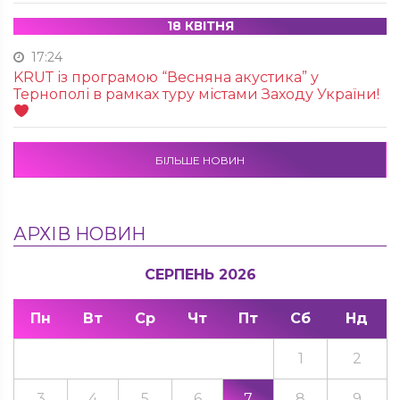
18 КВІТНЯ
17:24
KRUТ із програмою “Весняна акустика” у
Тернополі в рамках туру містами Заходу України!
БІЛЬШЕ НОВИН
АРХІВ НОВИН
СЕРПЕНЬ 2026
Пн
Вт
Ср
Чт
Пт
Сб
Нд
1
2
3
4
5
6
7
8
9