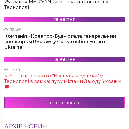
25 травня MÉLOVIN запрошує на концерт у
Тернополі!
19 КВІТНЯ
12:49
Компанія «Креатор-Буд» стала генеральним
спонсором Recovery Construction Forum
Ukraine!
18 КВІТНЯ
17:24
KRUТ із програмою “Весняна акустика” у
Тернополі в рамках туру містами Заходу України!
БІЛЬШЕ НОВИН
АРХІВ НОВИН