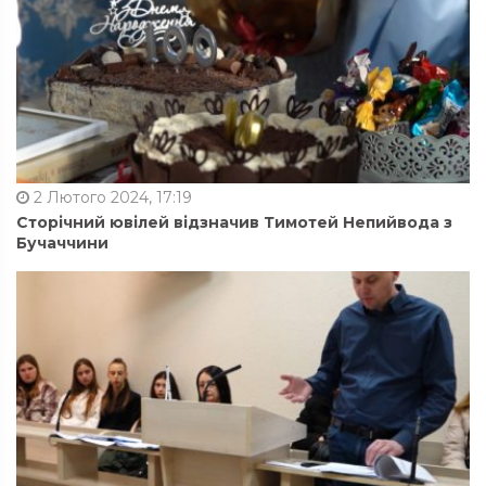
2 Лютого 2024, 17:19
Сторічний ювілей відзначив Тимотей Непийвода з
Бучаччини