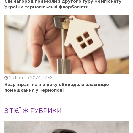
Сім нагород привезли з другого туру Чемпіонату
України тернопільські флорболісти
2 Лютого 2024, 12:56
Квартирантка пів року обкрадала власницю
помешкання у Тернополі
З ТІЄЇ Ж РУБРИКИ