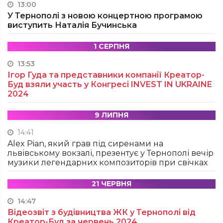
13:00
У Тернополі з новою концертною програмою
виступить Наталія Бучинська
1 СЕРПНЯ
13:53
Ігор Гуда та представники компанії Креатор-
Буд взяли участь у Конгресі INVEST IN UKRAINE
2024
9 ЛИПНЯ
14:41
Alex Pian, який грав під сиренами на
львівському вокзалі, презентує у Тернополі вечір
музики легендарних композиторів при свічках
21 ЧЕРВНЯ
14:47
Відеозвіт з будівництва ЖК у Тернополі від
Креатор-Буд за червень 2024