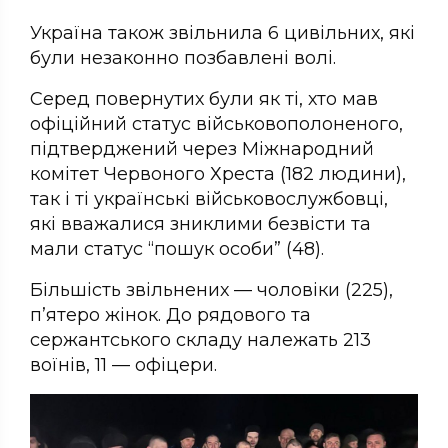
Україна також звільнила 6 цивільних, які
були незаконно позбавлені волі.
Серед повернутих були як ті, хто мав
офіційний статус військовополоненого,
підтверджений через Міжнародний
комітет Червоного Хреста (182 людини),
так і ті українські військовослужбовці,
які вважалися зниклими безвісти та
мали статус “пошук особи” (48).
Більшість звільнених — чоловіки (225),
п’ятеро жінок. До рядового та
сержантського складу належать 213
воїнів, 11 — офіцери.