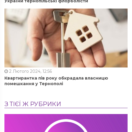
України тернопільські флорболісти
2 Лютого 2024, 12:56
Квартирантка пів року обкрадала власницю
помешкання у Тернополі
З ТІЄЇ Ж РУБРИКИ