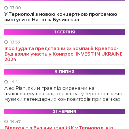
13:00
У Тернополі з новою концертною програмою
виступить Наталія Бучинська
1 СЕРПНЯ
13:53
Ігор Гуда та представники компанії Креатор-
Буд взяли участь у Конгресі INVEST IN UKRAINE
2024
9 ЛИПНЯ
14:41
Alex Pian, який грав під сиренами на
львівському вокзалі, презентує у Тернополі вечір
музики легендарних композиторів при свічках
21 ЧЕРВНЯ
14:47
Відеозвіт з будівництва ЖК у Тернополі від