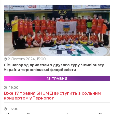
2 Лютого 2024, 15:00
Сім нагород привезли з другого туру Чемпіонату
України тернопільські флорболісти
15 ТРАВНЯ
19:00
Вже 17 травня SHUMEI виступить з сольним
концертом у Тернополі
16:00