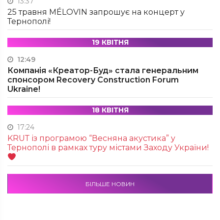
13:37
25 травня MÉLOVIN запрошує на концерт у
Тернополі!
19 КВІТНЯ
12:49
Компанія «Креатор-Буд» стала генеральним
спонсором Recovery Construction Forum
Ukraine!
18 КВІТНЯ
17:24
KRUТ із програмою “Весняна акустика” у
Тернополі в рамках туру містами Заходу України!
БІЛЬШЕ НОВИН