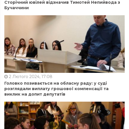
Сторічний ювілей відзначив Тимотей Непийвода з
Бучаччини
2 Лютого 2024, 17:08
Головко позивається на обласну раду: у суді
розглядали виплату грошової компенсації та
виклик на допит депутатів