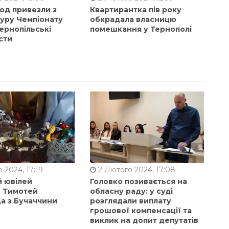
од привезли з
Квартирантка пів року
туру Чемпіонату
обкрадала власницю
ернопільські
помешкання у Тернополі
сти
 2024, 17:19
2 Лютого 2024, 17:08
й ювілей
Головко позивається на
в Тимотей
обласну раду: у суді
а з Бучаччини
розглядали виплату
грошової компенсації та
виклик на допит депутатів