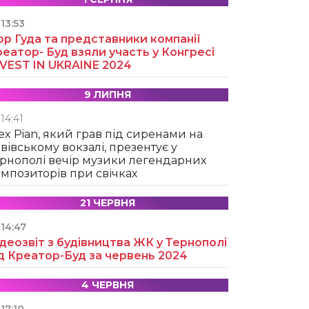
13:53
ор Гуда та представники компанії
еатор- Буд взяли участь у Конгресі
NVEST IN UKRAINE 2024
9 ЛИПНЯ
14:41
ex Pian, який грав під сиренами на
вівському вокзалі, презентує у
рнополі вечір музики легендарних
мпозиторів при свічках
21 ЧЕРВНЯ
14:47
деозвіт з будівництва ЖК у Тернополі
д Креатор-Буд за червень 2024
4 ЧЕРВНЯ