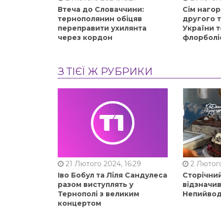
Втеча до Словаччини:
Сім нагор
тернополянин обіцяв
другого 
переправити ухилянта
України т
через кордон
флорболі
З ТІЄЇ Ж РУБРИКИ
21 Лютого 2024, 16:29
2 Лютого
Іво Бобул та Ліля Сандулеса
Сторічни
разом виступлять у
відзначи
Тернополі з великим
Непийвод
концертом