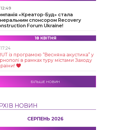
12:49
омпанія «Креатор-Буд» стала
енеральним спонсором Recovery
nstruction Forum Ukraine!
18 КВІТНЯ
17:24
UТ із програмою “Весняна акустика” у
рнополі в рамках туру містами Заходу
раїни!
БІЛЬШЕ НОВИН
РХІВ НОВИН
СЕРПЕНЬ 2026