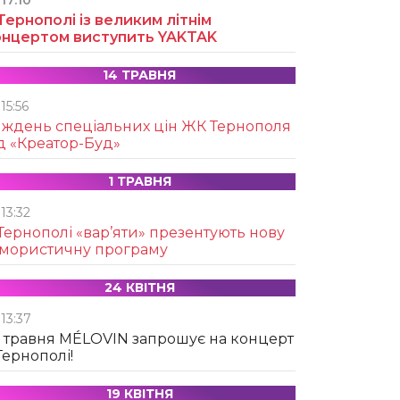
17:10
Тернополі із великим літнім
онцертом виступить YAKTAK
14 ТРАВНЯ
15:56
иждень спеціальних цін ЖК Тернополя
д «Креатор-Буд»
1 ТРАВНЯ
13:32
Тернополі «вар’яти» презентують нову
умористичну програму
24 КВІТНЯ
13:37
 травня MÉLOVIN запрошує на концерт
Тернополі!
19 КВІТНЯ