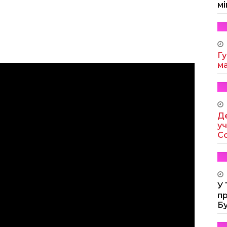
мі
Гу
м
Де
уч
Co
У
п
Б