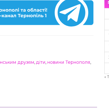
нським друзям
діти
новини Тернополя
,
,
,
« 