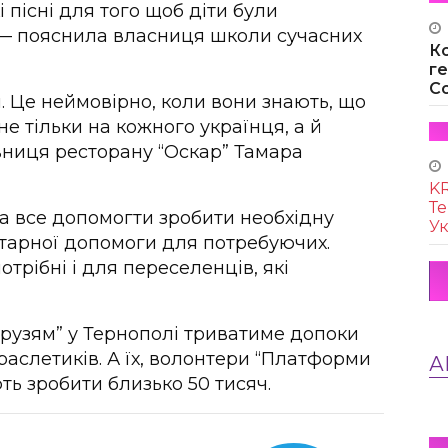
і пісні для того щоб діти були
, — пояснила власниця школи сучасних
К
г
Co
й. Це неймовірно, коли вони знають, що
е тільки на кожного українця, а й
вниця ресторану “Оскар” Тамара
KR
Те
а все допомогти зробити необхідну
Ук
нітарної допомоги для потребуючих.
потрібні і для переселенців, які
рузям” у Тернополі триватиме допоки
браслетиків. А їх, волонтери “Платформи
А
ють зробити близько 50 тисяч.