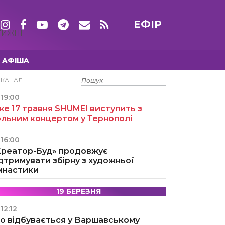
ЕФІР
ТИЖНІ
АФІША
15 ТРАВНЯ
ЕКАНАЛ
19:00
е 17 травня SHUMEI виступить з
ольним концертом у Тернополі
16:00
Креатор-Буд» продовжує
дтримувати збірну з художньої
імнастики
19 БЕРЕЗНЯ
12:12
о відбувається у Варшавському