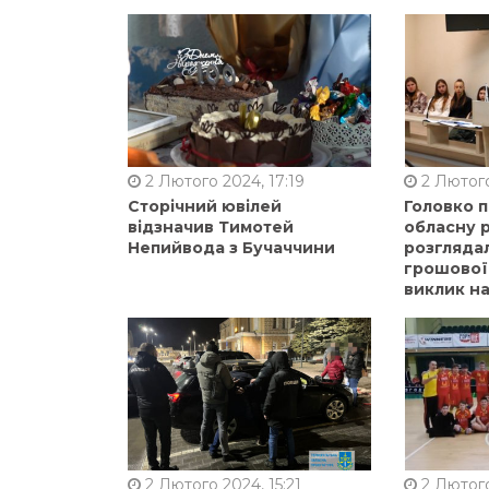
2 Лютого 2024, 17:19
2 Лютого
Сторічний ювілей
Головко 
відзначив Тимотей
обласну р
Непийвода з Бучаччини
розгляда
грошової
виклик на
2 Лютого 2024, 15:21
2 Лютого