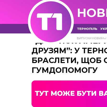
НОВ
ТЕРНОПІЛЬ
УКР
“ДАРУНОК АМЕР
ВИПУСКИ НОВИН
ДРУЗЯМ”: У ТЕРН
БРАСЛЕТИ, ЩОБ 
ГУМДОПОМОГУ