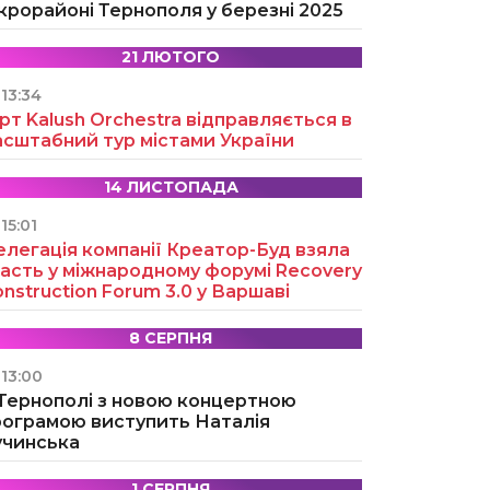
крорайоні Тернополя у березні 2025
21 ЛЮТОГО
13:34
рт Kalush Orchestra відправляється в
асштабний тур містами України
14 ЛИСТОПАДА
15:01
легація компанії Креатор-Буд взяла
асть у міжнародному форумі Recovery
nstruction Forum 3.0 у Варшаві
8 СЕРПНЯ
13:00
 Тернополі з новою концертною
рограмою виступить Наталія
учинська
1 СЕРПНЯ