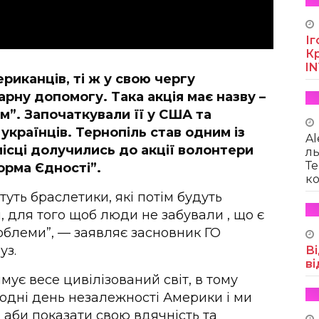
Іг
Кр
I
риканців, ті ж у свою чергу
арну допомогу. Така акція має назву –
”. Започаткували її у США та
українців. Тернопіль став одним із
Al
місці долучились до акції волонтери
ль
Те
орма Єдності”.
ко
туть браслетики, які потім будуть
, для того щоб люди не забували , що є
проблеми”, — заявляє засновник ГО
уз.
Ві
ві
мує весе цивілізований світ, в тому
годні день незалежності Америки і ми
 аби показати свою вдячність та