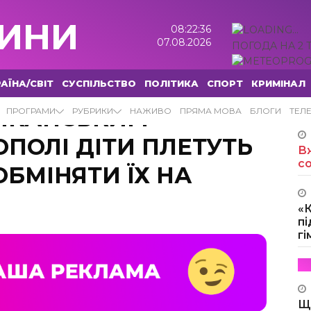
ИНИ
08:22:37
07.08.2026
ПОГОДА НА 2 
АЇНА/СВІТ
СУСПІЛЬСТВО
ПОЛІТИКА
СПОРТ
КРИМІНАЛ
ИКАНСЬКИМ
ПРОГРАМИ
РУБРИКИ
НАЖИВО
ПРЯМА МОВА
БЛОГИ
ТЕЛ
ОПОЛІ ДІТИ ПЛЕТУТЬ
Вж
с
ОБМІНЯТИ ЇХ НА
«
пі
г
Щ