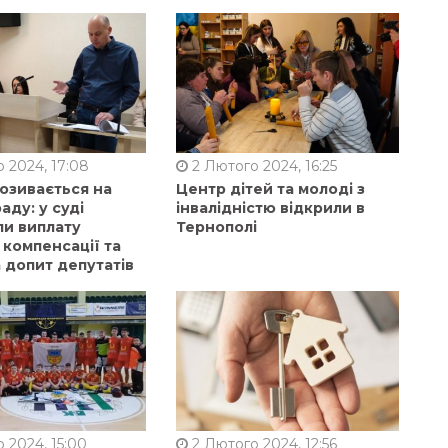
 2024, 17:08
2 Лютого 2024, 16:25
позивається на
Центр дітей та молоді з
аду: у суді
інвалідністю відкрили в
ли виплату
Тернополі
 компенсації та
 допит депутатів
 2024, 15:00
2 Лютого 2024, 12:56