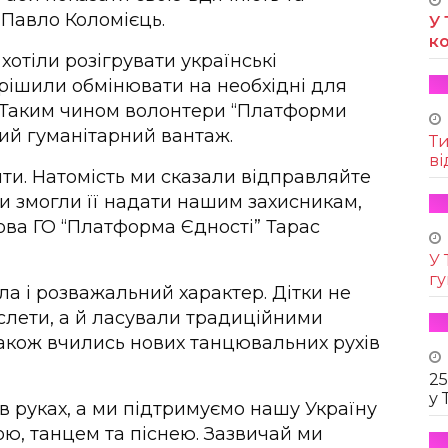
 Павло Коломієць.
У 
к
отіли розігрувати українські
ирішили обмінювати на необхідні для
і. Таким чином волонтери “Платформи
ший гуманітарний вантаж.
Т
ві
яти. Натомість ми сказали відправляйте
и змогли її надати нашим захисникам,
ова ГО “Платформа Єдності” Тарас
У 
г
ла і розважальний характер. Дітки не
слети, а й ласували традиційними
акож вчились нових танцювальних рухів
25
у 
 в руках, а ми підтримуємо нашу Україну
ю, танцем та піснею. Зазвичай ми