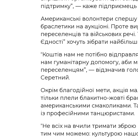
підтримку”, — каже підприємець
Американські волонтери спершу х
браслетики на аукціоні. Проте в
переселенців та військових реч
Єдності” хочуть зібрати найбіль
“Коштів нам не потібно відправл
нам гуманітарну допомогу, аби м
переселенцям”, — відзначив гол
Серетний.
Окрім благодійної мети, акція ма
тільки плели блакитно-жовті бра
американськими смаколиками. Т
із професійними танцюристами.
“Не всіх на вчили тримати зброю
тим чим можемо: культурою нашо