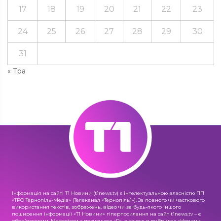
17
18
19
20
21
22
23
24
25
26
27
28
29
30
31
« Тра
Інформація на сайті Т1 Новини (t1news.tv) є інтелектуальною власністю ПП
«ТРО Тернопіль-Медіа» (Телеканал «Тернопіль1»). За повного чи часткового
використання текстів, зображень, відео чи за будь-якого іншого
поширення інформації «Т1 Новини» гіперпосилання на сайт t1news.tv – є
обов'язковим. Матеріали з позначкою «R», а також в рубриках «Новини