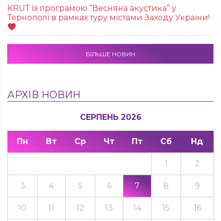
KRUТ із програмою “Весняна акустика” у
Тернополі в рамках туру містами Заходу України!
БІЛЬШЕ НОВИН
АРХІВ НОВИН
СЕРПЕНЬ 2026
Пн
Вт
Ср
Чт
Пт
Сб
Нд
1
2
3
4
5
6
7
8
9
10
11
12
13
14
15
16