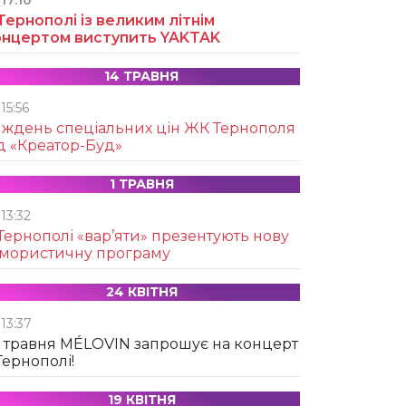
17:10
Тернополі із великим літнім
онцертом виступить YAKTAK
14 ТРАВНЯ
15:56
иждень спеціальних цін ЖК Тернополя
д «Креатор-Буд»
1 ТРАВНЯ
13:32
Тернополі «вар’яти» презентують нову
умористичну програму
24 КВІТНЯ
13:37
 травня MÉLOVIN запрошує на концерт
Тернополі!
19 КВІТНЯ