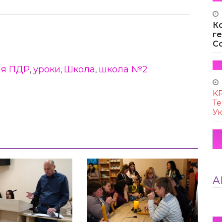
К
г
Co
ня ПДР
уроки
Школа
школа №2
,
,
,
KR
Те
Ук
А