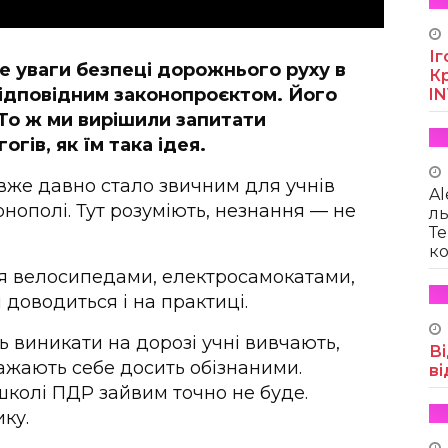
Іг
е уваги безпеці дорожнього руху в
Кр
відповідним законопроєктом. Його
I
То ж ми вирішили запитати
гів, як їм така ідея.
вже давно стало звичним для учнів
Al
ополі. Тут розуміють, незнання — не
ль
Те
ко
ся велосипедами, електросамокатами,
 доводиться і на практиці.
ть виникати на дорозі учні вивчають,
Ві
важають себе досить обізнаними.
ві
школі ПДР зайвим точно не буде.
ику.