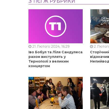
З ТІЄЇ Ж РУБРИКИ
21 Лютого 2024, 16:29
2 Лютого
Іво Бобул та Ліля Сандулеса
Сторічни
разом виступлять у
відзначи
Тернополі з великим
Непийвод
концертом