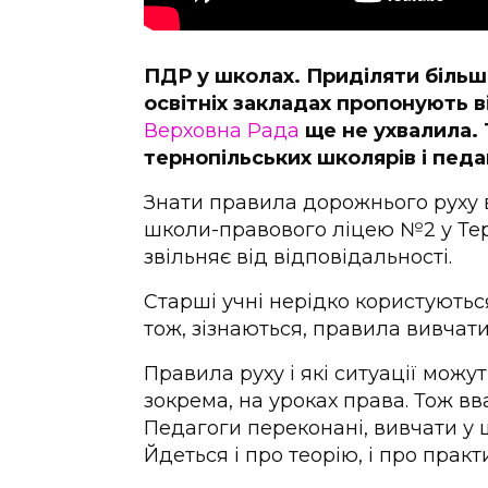
ПДР у школах. Приділяти більш
освітніх закладах пропонують 
Верховна Рада
ще не ухвалила. 
тернопільських школярів і педаго
Знати правила дорожнього руху 
школи-правового ліцею №2 у Терн
звільняє від відповідальності.
Старші учні нерідко користують
тож, зізнаються, правила вивчати
Правила руху і які ситуації можу
зокрема, на уроках права. Тож в
Педагоги переконані, вивчати у 
Йдеться і про теорію, і про практ