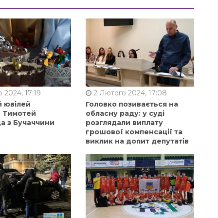
 2024, 17:19
2 Лютого 2024, 17:08
й ювілей
Головко позивається на
в Тимотей
обласну раду: у суді
а з Бучаччини
розглядали виплату
грошової компенсації та
виклик на допит депутатів