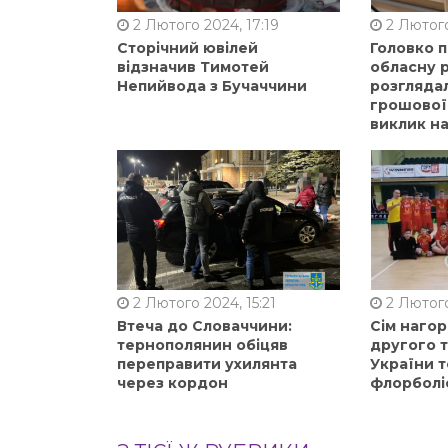
2 Лютого 2024, 17:19
2 Лютого
Сторічний ювілей
Головко 
відзначив Тимотей
обласну р
Непийвода з Бучаччини
розгляда
грошової
виклик на
2 Лютого 2024, 15:21
2 Лютого
Втеча до Словаччини:
Сім нагор
тернополянин обіцяв
другого 
переправити ухилянта
України т
через кордон
флорболі