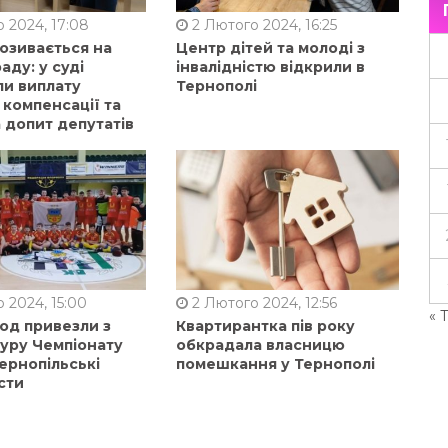
 2024, 17:08
2 Лютого 2024, 16:25
позивається на
Центр дітей та молоді з
аду: у суді
інвалідністю відкрили в
ли виплату
Тернополі
 компенсації та
 допит депутатів
 2024, 15:00
2 Лютого 2024, 12:56
« 
од привезли з
Квартирантка пів року
туру Чемпіонату
обкрадала власницю
ернопільські
помешкання у Тернополі
сти