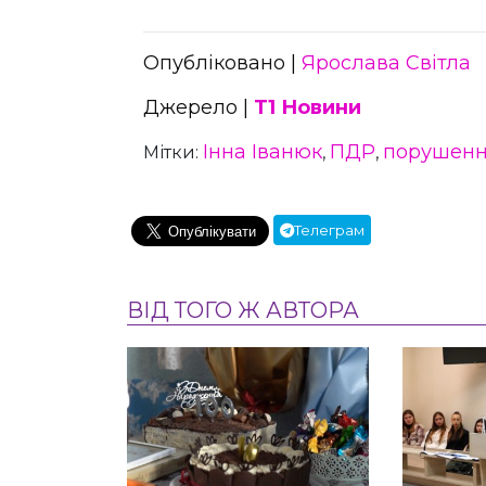
Опубліковано |
Ярослава Світла
Джерело |
Т1 Новини
Інна Іванюк
ПДР
порушен
Мітки:
,
,
Телеграм
ВІД ТОГО Ж АВТОРА