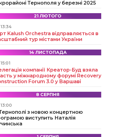
крорайоні Тернополя у березні 2025
21 ЛЮТОГО
13:34
рт Kalush Orchestra відправляється в
асштабний тур містами України
14 ЛИСТОПАДА
15:01
легація компанії Креатор-Буд взяла
асть у міжнародному форумі Recovery
nstruction Forum 3.0 у Варшаві
8 СЕРПНЯ
13:00
 Тернополі з новою концертною
рограмою виступить Наталія
учинська
1 СЕРПНЯ