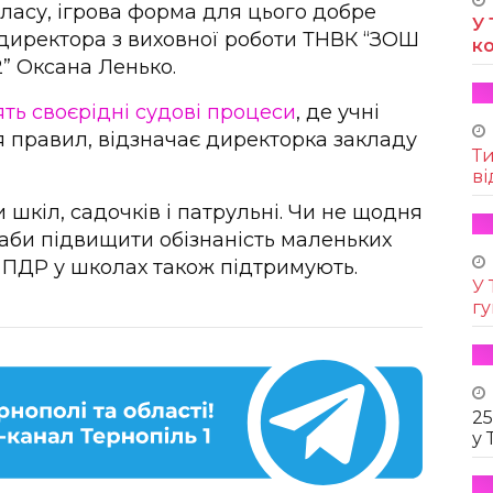
ласу, ігрова форма для цього добре
У 
 директора з виховної роботи ТНВК “ЗОШ
к
2” Оксана Ленько.
ть своєрідні судові процеси
, де учні
правил, відзначає директорка закладу
Т
ві
 шкіл, садочків і патрульні. Чи не щодня
, аби підвищити обізнаність маленьких
ПДР у школах також підтримують.
У 
г
25
у 