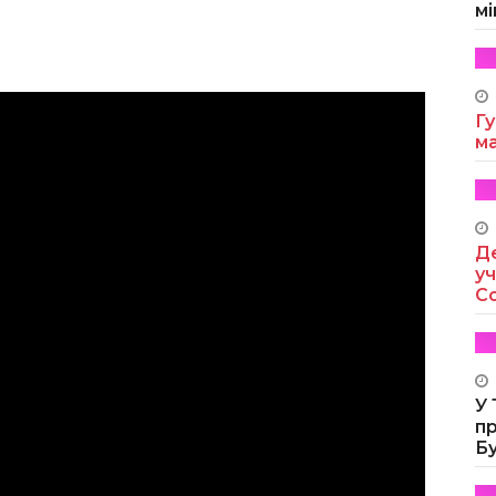
мі
Гу
м
Де
уч
Co
У
п
Б