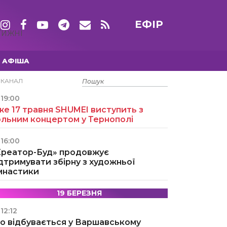
ЕФІР
ТИЖНІ
АФІША
15 ТРАВНЯ
ЕКАНАЛ
19:00
е 17 травня SHUMEI виступить з
ольним концертом у Тернополі
16:00
Креатор-Буд» продовжує
дтримувати збірну з художньої
імнастики
19 БЕРЕЗНЯ
12:12
о відбувається у Варшавському