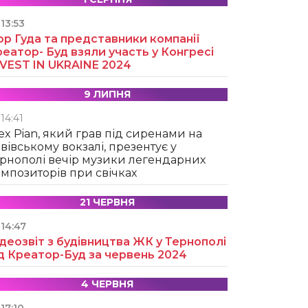
13:53
ор Гуда та представники компанії
еатор- Буд взяли участь у Конгресі
NVEST IN UKRAINE 2024
9 ЛИПНЯ
14:41
ex Pian, який грав під сиренами на
вівському вокзалі, презентує у
рнополі вечір музики легендарних
мпозиторів при свічках
21 ЧЕРВНЯ
14:47
деозвіт з будівництва ЖК у Тернополі
д Креатор-Буд за червень 2024
4 ЧЕРВНЯ