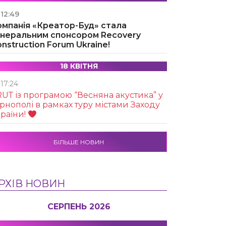
12:49
омпанія «Креатор-Буд» стала
енеральним спонсором Recovery
nstruction Forum Ukraine!
18 КВІТНЯ
17:24
UТ із програмою “Весняна акустика” у
рнополі в рамках туру містами Заходу
раїни!
БІЛЬШЕ НОВИН
РХІВ НОВИН
СЕРПЕНЬ 2026