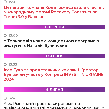
15:01
Делегація компанії Креатор-Буд взяла участь у
міжнародному форумі Recovery Construction
Forum 3.0 у Варшаві
8 СЕРПНЯ
13:00
У Тернополі з новою концертною програмою
виступить Наталія Бучинська
1 СЕРПНЯ
13:53
Ігор Гуда та представники компанії Креатор-
Буд взяли участь у Конгресі INVEST IN UKRAINE
2024
9 ЛИПНЯ
14:41
Alex Pian, який грав під сиренами на
львівському вокзалі, презентує у Тернополі вечір