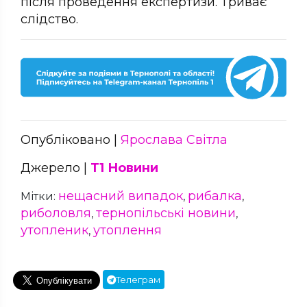
після проведення експертизи. Триває
слідство.
Опубліковано |
Ярослава Світла
Джерело |
Т1 Новини
нещасний випадок
рибалка
Мітки:
,
,
риболовля
тернопільські новини
,
,
утопленик
утоплення
,
Телеграм