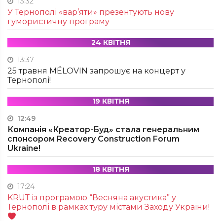
13:32
У Тернополі «вар’яти» презентують нову
гумористичну програму
24 КВІТНЯ
13:37
25 травня MÉLOVIN запрошує на концерт у
Тернополі!
19 КВІТНЯ
12:49
Компанія «Креатор-Буд» стала генеральним
спонсором Recovery Construction Forum
Ukraine!
18 КВІТНЯ
17:24
KRUТ із програмою “Весняна акустика” у
Тернополі в рамках туру містами Заходу України!