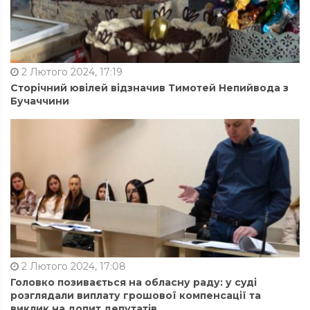
2 Лютого 2024, 17:19
Сторічний ювілей відзначив Тимотей Непийвода з
Бучаччини
2 Лютого 2024, 17:08
Головко позивається на обласну раду: у суді
розглядали виплату грошової компенсації та
виклик на допит депутатів