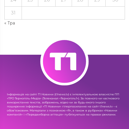
31
« Тра
Інформація на сайті Т1 Новини (t1news.tv) є інтелектуальною власністю ПП
«ТРО Тернопіль-Медіа» (Телеканал «Тернопіль1»). За повного чи часткового
використання текстів, зображень, відео чи за будь-якого іншого
поширення інформації «Т1 Новини» гіперпосилання на сайт t1news.tv – є
обов'язковим. Матеріали з позначкою «R», а також в рубриках «Новини
компаній» і «Передвиборча агітація» публікуються на правах реклами.