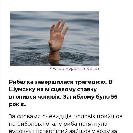
Фото з мережі Інтернет
Рибалка завершилася трагедією. В
Шумську на місцевому ставку
втопився чоловік. Загиблому було 56
років.
За словами очевидців, чоловік прийшов
на риболовлю, але риба потягнула
вудочку і потерпілий зайшов у воду за