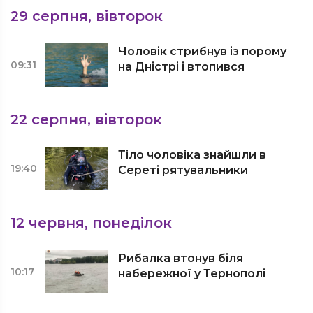
29 серпня, вівторок
Чоловік стрибнув із порому
09:31
на Дністрі і втопився
22 серпня, вівторок
Тіло чоловіка знайшли в
19:40
Сереті рятувальники
12 червня, понеділок
Рибалка втонув біля
10:17
набережної у Тернополі