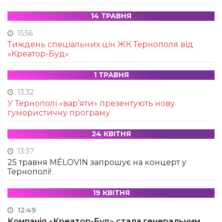
14 ТРАВНЯ
15:56
Тиждень спеціальних цін ЖК Тернополя від
«Креатор-Буд»
1 ТРАВНЯ
13:32
У Тернополі «вар’яти» презентують нову
гумористичну програму
24 КВІТНЯ
13:37
25 травня MÉLOVIN запрошує на концерт у
Тернополі!
19 КВІТНЯ
12:49
Компанія «Креатор-Буд» стала генеральним