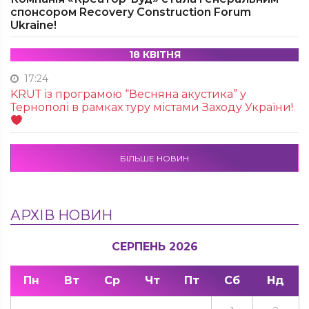
спонсором Recovery Construction Forum
Ukraine!
18 КВІТНЯ
17:24
KRUТ із програмою “Весняна акустика” у
Тернополі в рамках туру містами Заходу України!
БІЛЬШЕ НОВИН
АРХІВ НОВИН
СЕРПЕНЬ 2026
Пн
Вт
Ср
Чт
Пт
Сб
Нд