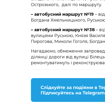
Острозького, далі по маршруту.
– автобусний маршрут №19
– ві
Богдана Хмельницького, Руською
– автобусний маршрут №38
– ві
вулицями Руською, Князя Василя
Пирогова, Миколи Гоголя, Богдан
Нагадаємо, обмеження запровадят
ділянці дороги від вулиці Білець
ремонтуватимуть і реконструюва