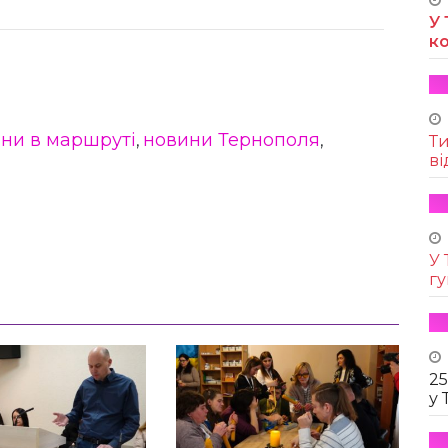
У 
к
іни в маршруті
новини Тернополя
,
,
Т
ві
У 
г
25
у 