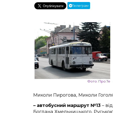
Телеграм
Фото: Про.Те
Миколи Пирогова, Миколи Гоголя
– автобусний маршрут №13
– ві
Богдана Хмельницького, Руською