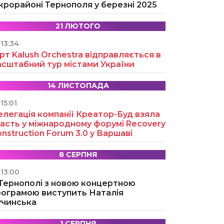
крорайоні Тернополя у березні 2025
21 ЛЮТОГО
13:34
рт Kalush Orchestra відправляється в
асштабний тур містами України
14 ЛИСТОПАДА
15:01
легація компанії Креатор-Буд взяла
асть у міжнародному форумі Recovery
nstruction Forum 3.0 у Варшаві
8 СЕРПНЯ
13:00
 Тернополі з новою концертною
рограмою виступить Наталія
учинська
1 СЕРПНЯ