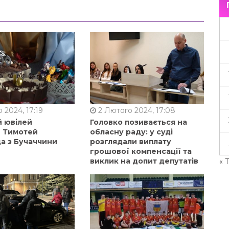
 2024, 17:19
2 Лютого 2024, 17:08
й ювілей
Головко позивається на
в Тимотей
обласну раду: у суді
а з Бучаччини
розглядали виплату
грошової компенсації та
виклик на допит депутатів
« 