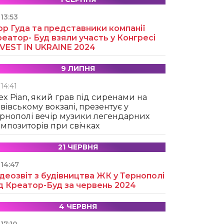
13:53
ор Гуда та представники компанії
еатор- Буд взяли участь у Конгресі
NVEST IN UKRAINE 2024
9 ЛИПНЯ
14:41
ex Pian, який грав під сиренами на
вівському вокзалі, презентує у
рнополі вечір музики легендарних
мпозиторів при свічках
21 ЧЕРВНЯ
14:47
деозвіт з будівництва ЖК у Тернополі
д Креатор-Буд за червень 2024
4 ЧЕРВНЯ