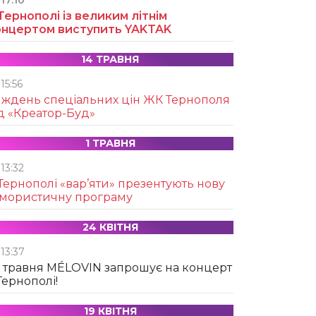
17:10
Тернополі із великим літнім
онцертом виступить YAKTAK
14 ТРАВНЯ
15:56
иждень спеціальних цін ЖК Тернополя
д «Креатор-Буд»
1 ТРАВНЯ
13:32
Тернополі «вар’яти» презентують нову
умористичну програму
24 КВІТНЯ
13:37
 травня MÉLOVIN запрошує на концерт
Тернополі!
19 КВІТНЯ