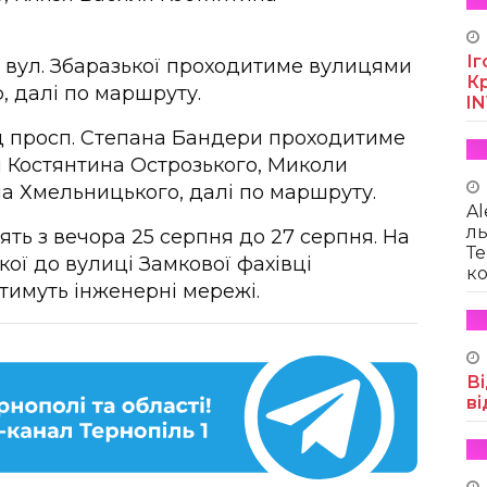
Іг
д вул. Збаразької проходитиме вулицями
Кр
, далі по маршруту.
I
д просп. Степана Бандери проходитиме
 Костянтина Острозького, Миколи
а Хмельницького, далі по маршруту.
Al
ль
ь з вечора 25 серпня до 27 серпня. На
Те
кої до вулиці Замкової фахівці
ко
тимуть інженерні мережі.
Ві
ві