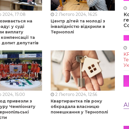
 2024, 17:08
2 Лютого 2024, 16:25
К
г
позивається на
Центр дітей та молоді з
Co
аду: у суді
інвалідністю відкрили в
ли виплату
Тернополі
 компенсації та
 допит депутатів
KR
Те
Ук
 2024, 15:00
2 Лютого 2024, 12:56
од привезли з
Квартирантка пів року
А
туру Чемпіонату
обкрадала власницю
ернопільські
помешкання у Тернополі
сти