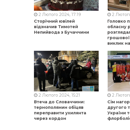
2 Лютого 2024, 17:19
2 Лютого
Сторічний ювілей
Головко 
відзначив Тимотей
обласну р
Непийвода з Бучаччини
розгляда
грошової
виклик на
2 Лютого 2024, 15:21
2 Лютого
Втеча до Словаччини:
Сім нагор
тернополянин обіцяв
другого 
переправити ухилянта
України т
через кордон
флорболі