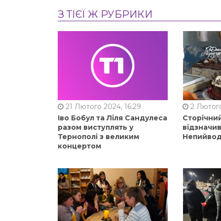
З ТІЄЇ Ж РУБРИКИ
21 Лютого 2024, 16:29
2 Лютого
Іво Бобул та Ліля Сандулеса
Сторічни
разом виступлять у
відзначи
Тернополі з великим
Непийвод
концертом