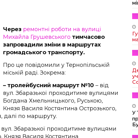
мі
Через
ремонтні роботи на вулиці
Гу
Михайла Грушевського
тимчасово
м
запровадили зміни в маршрутах
громадського транспорту.
Про це повідомили у Тернопільській
Де
міській раді. Зокрема:
уч
Co
– тролейбусний маршрут №10
– від
вул. Збаразької проходитиме вулицями
Богдана Хмельницького, Руською,
Князя Василя Костянтина Острозького,
У
, далі по маршруту.
п
Б
д вул. Збаразької проходитиме вулицями
, Князя Василя Костянтина