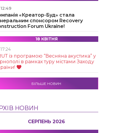
12:49
омпанія «Креатор-Буд» стала
енеральним спонсором Recovery
nstruction Forum Ukraine!
18 КВІТНЯ
17:24
UТ із програмою “Весняна акустика” у
рнополі в рамках туру містами Заходу
раїни!
БІЛЬШЕ НОВИН
РХІВ НОВИН
СЕРПЕНЬ 2026