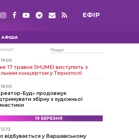
ЕФІР
ТИЖНІ
АФІША
15 ТРАВНЯ
ЕКАНАЛ
19:00
е 17 травня SHUMEI виступить з
ольним концертом у Тернополі
16:00
Креатор-Буд» продовжує
дтримувати збірну з художньої
імнастики
19 БЕРЕЗНЯ
12:12
о відбувається у Варшавському