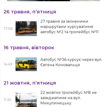
26 травня, п’ятниця
27 травня за зміненими
маршрутами курсуватиме
17:08
автобус №2 та тролейбус №11
16 травня, вівторок
Автобус №36 курсує через вул.
14:49
Євгена Коновальця
21 жовтня, п’ятниця
22 жовтня тролейбус №8 не
заїжджатиме на вул.
11:30
Микулинецьку