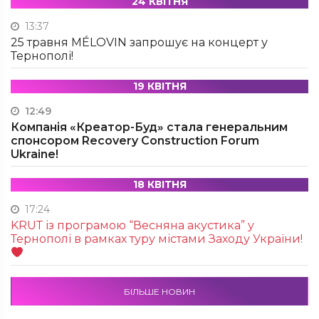
24 КВІТНЯ
13:37
25 травня MÉLOVIN запрошує на концерт у
Тернополі!
19 КВІТНЯ
12:49
Компанія «Креатор-Буд» стала генеральним
спонсором Recovery Construction Forum
Ukraine!
18 КВІТНЯ
17:24
KRUТ із програмою “Весняна акустика” у
Тернополі в рамках туру містами Заходу України!
БІЛЬШЕ НОВИН