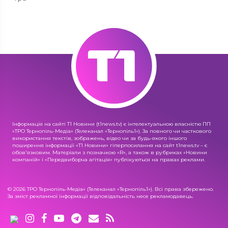
Інформація на сайті Т1 Новини (t1news.tv) є інтелектуальною власністю ПП
«ТРО Тернопіль-Медіа» (Телеканал «Тернопіль1»). За повного чи часткового
використання текстів, зображень, відео чи за будь-якого іншого
поширення інформації «Т1 Новини» гіперпосилання на сайт t1news.tv – є
обов'язковим. Матеріали з позначкою «R», а також в рубриках «Новини
компаній» і «Передвиборча агітація» публікуються на правах реклами.
© 2026 ТРО Тернопіль-Медіа» (Телеканал «Тернопіль1»). Всі права збережено.
За зміст рекламної інформації відповідальність несе рекламодавець.