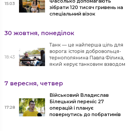
Фасолько допомагають
15:03
зібрати 120 тисяч гривень на
спеціальний візок
30 жовтня, понеділок
Танк — це найперша ціль для
ворога: історія добровольця-
18:43
тернополянина Павла Філика,
який керує танковим взводом
7 вересня, четвер
Військовий Владислав
Білецький переніс 27
17:28
операцій і планує
повернутись до побратимів