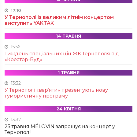
17:10
У Тернополі із великим літнім концертом
виступить YAKTAK
14 ТРАВНЯ
15:56
Тиждень спеціальних цін ЖК Тернополя від
«Креатор-Буд»
1 ТРАВНЯ
13:32
У Тернополі «вар’яти» презентують нову
гумористичну програму
24 КВІТНЯ
13:37
25 травня MÉLOVIN запрошує на концерт у
Тернополі!