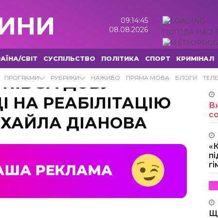
ИНИ
09:14:46
08.08.2026
ПОГОДА НА 2 
АЇНА/СВІТ
СУСПІЛЬСТВО
ПОЛІТИКА
СПОРТ
КРИМІНАЛ
НІВ ЗА ДОБУ
ПРОГРАМИ
РУБРИКИ
НАЖИВО
ПРЯМА МОВА
БЛОГИ
ТЕЛ
І НА РЕАБІЛІТАЦІЮ
Вж
с
ИХАЙЛА ДІАНОВА
«
пі
г
Щ