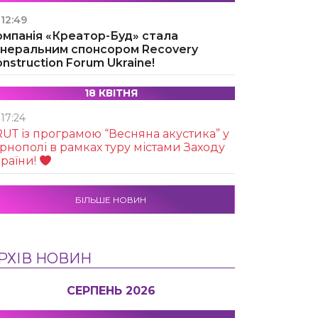
12:49
омпанія «Креатор-Буд» стала
енеральним спонсором Recovery
nstruction Forum Ukraine!
18 КВІТНЯ
17:24
UТ із програмою “Весняна акустика” у
рнополі в рамках туру містами Заходу
раїни!
БІЛЬШЕ НОВИН
РХІВ НОВИН
СЕРПЕНЬ 2026