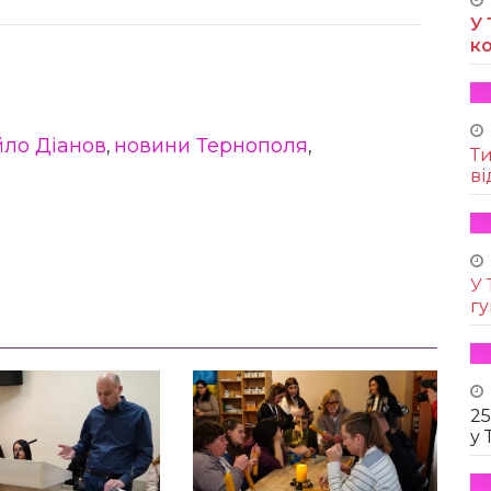
У 
к
ло Діанов
новини Тернополя
,
,
Т
ві
У 
г
25
у 