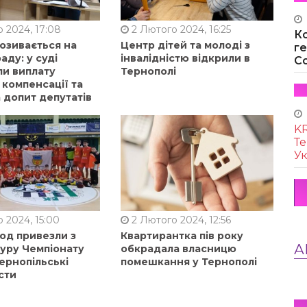
 2024, 17:08
2 Лютого 2024, 16:25
К
позивається на
Центр дітей та молоді з
г
аду: у суді
інвалідністю відкрили в
Co
ли виплату
Тернополі
 компенсації та
 допит депутатів
KR
Те
Ук
 2024, 15:00
2 Лютого 2024, 12:56
од привезли з
Квартирантка пів року
А
туру Чемпіонату
обкрадала власницю
ернопільські
помешкання у Тернополі
сти