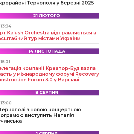
крорайоні Тернополя у березні 2025
21 ЛЮТОГО
13:34
рт Kalush Orchestra відправляється в
асштабний тур містами України
14 ЛИСТОПАДА
15:01
легація компанії Креатор-Буд взяла
асть у міжнародному форумі Recovery
nstruction Forum 3.0 у Варшаві
8 СЕРПНЯ
13:00
 Тернополі з новою концертною
рограмою виступить Наталія
учинська
1 СЕРПНЯ