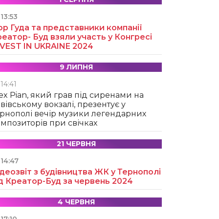
13:53
ор Гуда та представники компанії
еатор- Буд взяли участь у Конгресі
NVEST IN UKRAINE 2024
9 ЛИПНЯ
14:41
ex Pian, який грав під сиренами на
вівському вокзалі, презентує у
рнополі вечір музики легендарних
мпозиторів при свічках
21 ЧЕРВНЯ
14:47
деозвіт з будівництва ЖК у Тернополі
д Креатор-Буд за червень 2024
4 ЧЕРВНЯ