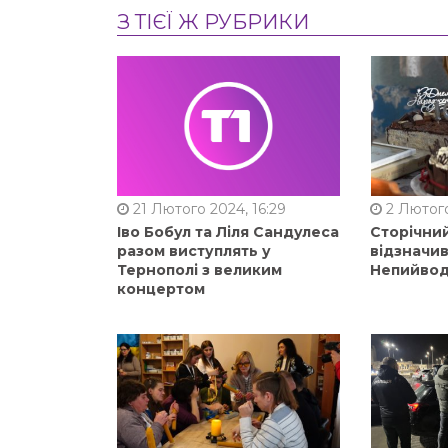
З ТІЄЇ Ж РУБРИКИ
21 Лютого 2024, 16:29
2 Лютого
Іво Бобул та Ліля Сандулеса
Сторічни
разом виступлять у
відзначи
Тернополі з великим
Непийвод
концертом