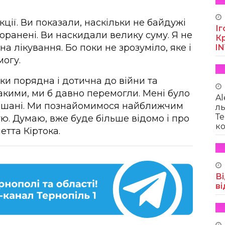
кції. Ви показали, наскільки не байдужі
Іг
поранені. Ви наскидали велику суму. Я не
Кр
на лікування. Бо поки не зрозуміло, яке і
I
могу.
и порядна і дотична до війни та
такими, ми б давно перемогли. Мені було
Al
 Мішані. Ми познайомимося найближчим
ль
Те
тю. Думаю, вже буде більше відомо і про
ко
етта Кіртока.
Ві
ві