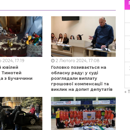
 2024, 17:19
2 Лютого 2024, 17:08
й ювілей
Головко позивається на
в Тимотей
обласну раду: у суді
а з Бучаччини
розглядали виплату
грошової компенсації та
виклик на допит депутатів
« 