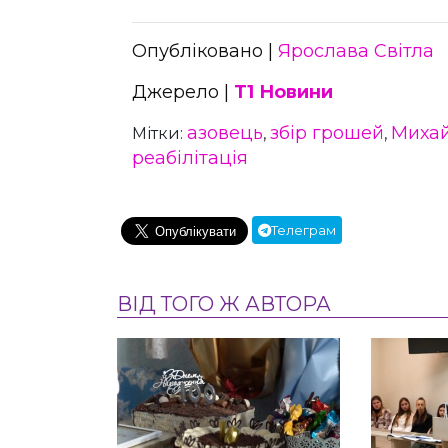
Опубліковано |
Ярослава Світла
Джерело |
Т1 Новини
азовець
збір грошей
Михай
Мітки:
,
,
реабілітація
Телеграм
ВІД ТОГО Ж АВТОРА