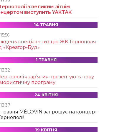
17:10
Тернополі із великим літнім
онцертом виступить YAKTAK
14 ТРАВНЯ
15:56
иждень спеціальних цін ЖК Тернополя
д «Креатор-Буд»
1 ТРАВНЯ
13:32
Тернополі «вар’яти» презентують нову
умористичну програму
24 КВІТНЯ
13:37
 травня MÉLOVIN запрошує на концерт
Тернополі!
19 КВІТНЯ