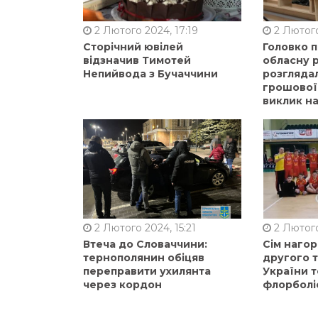
2 Лютого 2024, 17:19
2 Лютого
Сторічний ювілей
Головко 
відзначив Тимотей
обласну р
Непийвода з Бучаччини
розгляда
грошової
виклик на
2 Лютого 2024, 15:21
2 Лютого
Втеча до Словаччини:
Сім нагор
тернополянин обіцяв
другого 
переправити ухилянта
України т
через кордон
флорболі