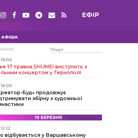
ЕФІР
ТИЖНІ
АФІША
15 ТРАВНЯ
ЕКАНАЛ
19:00
е 17 травня SHUMEI виступить з
ольним концертом у Тернополі
16:00
Креатор-Буд» продовжує
дтримувати збірну з художньої
імнастики
19 БЕРЕЗНЯ
12:12
о відбувається у Варшавському