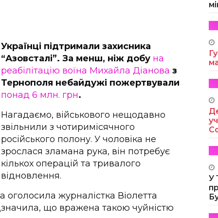
мі
Українці підтримали захисника
Гу
“Азовсталі”. За менш, ніж добу
на
м
реабілітацію воїна Михайла Діанова
з
Тернополя небайдужі пожертвували
понад 6 млн. грн
.
Де
Нагадаємо, військового нещодавно
уч
звільнили з чотиримісячного
Co
російського полону. У чоловіка не
зрослася зламана рука, він потребує
кількох операцій та тривалого
відновлення.
У
п
а оголосила журналістка Віолетта
Б
відзначила, що вражена такою чуйністю