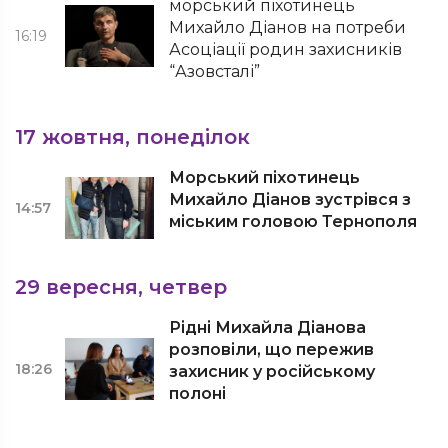
морський піхотинець
Михайло Діанов на потреби
16:19
Асоціації родин захисників
“Азовсталі”
17 жовтня, понеділок
Морський піхотинець
Михайло Діанов зустрівся з
14:57
міським головою Тернополя
29 вересня, четвер
Рідні Михайла Діанова
розповіли, що пережив
18:26
захисник у російському
полоні