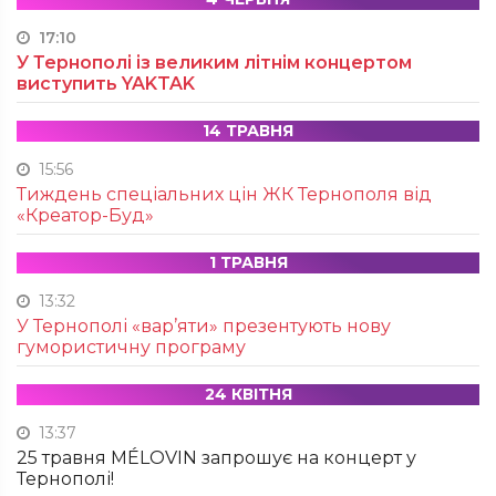
17:10
У Тернополі із великим літнім концертом
виступить YAKTAK
14 ТРАВНЯ
15:56
Тиждень спеціальних цін ЖК Тернополя від
«Креатор-Буд»
1 ТРАВНЯ
13:32
У Тернополі «вар’яти» презентують нову
гумористичну програму
24 КВІТНЯ
13:37
25 травня MÉLOVIN запрошує на концерт у
Тернополі!