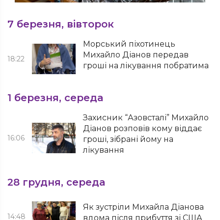
7 березня, вівторок
Морський піхотинець
Михайло Діанов передав
18:22
гроші на лікування побратима
1 березня, середа
Захисник “Азовсталі” Михайло
Діанов розповів кому віддає
16:06
гроші, зібрані йому на
лікування
28 грудня, середа
Як зустріли Михайла Діанова
14:48
вдома після прибуття зі США