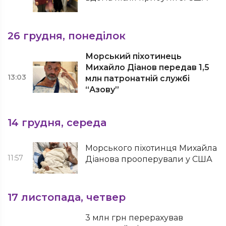
26 грудня, понеділок
Морський піхотинець
Михайло Діанов передав 1,5
13:03
млн патронатній службі
“Азову”
14 грудня, середа
Морського піхотинця Михайла
11:57
Діанова прооперували у США
17 листопада, четвер
3 млн грн перерахував