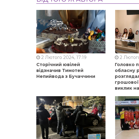
2 Лютого 2024, 17:19
2 Лютого
Сторічний ювілей
Головко 
відзначив Тимотей
обласну р
Непийвода з Бучаччини
розгляда
грошової
виклик на