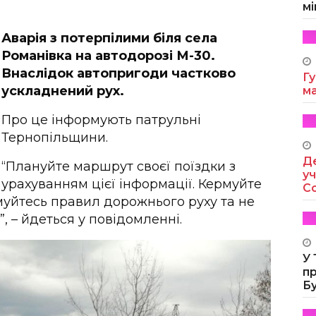
мі
Аварія з потерпілими біля села
Романівка на автодорозі М-30.
Внаслідок автопригоди частково
Гу
ускладнений рух.
м
Про це інформують патрульні
Тернопільщини.
Де
“Плануйте маршрут своєї поїздки з
уч
урахуванням цієї інформації. Кермуйте
Co
муйтесь правил дорожнього руху та не
 – йдеться у повідомленні.
У
п
Б