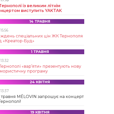
17:10
Тернополі із великим літнім
онцертом виступить YAKTAK
14 ТРАВНЯ
15:56
иждень спеціальних цін ЖК Тернополя
д «Креатор-Буд»
1 ТРАВНЯ
13:32
Тернополі «вар’яти» презентують нову
умористичну програму
24 КВІТНЯ
13:37
 травня MÉLOVIN запрошує на концерт
Тернополі!
19 КВІТНЯ