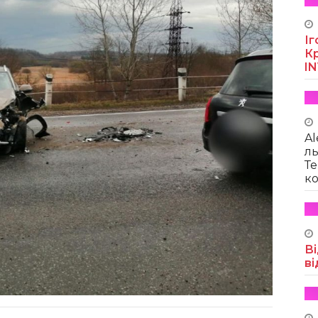
Іг
Кр
I
Al
ль
Те
ко
Ві
ві