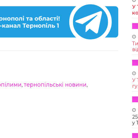
У 
к
Т
ві
У 
рпілими
тернопільські новини
,
,
г
25
у 