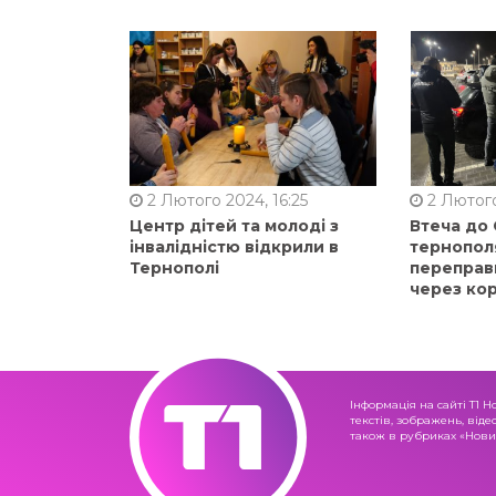
2 Лютого 2024, 16:25
2 Лютого
Центр дітей та молоді з
Втеча до
інвалідністю відкрили в
тернопол
Тернополі
переправ
через ко
Інформація на сайті Т1 Н
текстів, зображень, віде
також в рубриках «Новин