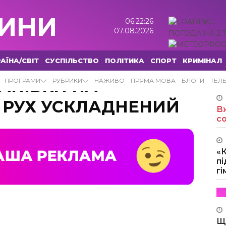
ИНИ
06:22:29
07.08.2026
ПОГОДА НА 2 
АЇНА/СВІТ
СУСПІЛЬСТВО
ПОЛІТИКА
СПОРТ
КРИМІНАЛ
МАНІВКИ НА
ПРОГРАМИ
РУБРИКИ
НАЖИВО
ПРЯМА МОВА
БЛОГИ
ТЕЛ
 РУХ УСКЛАДНЕНИЙ
Вж
с
«
пі
г
Щ