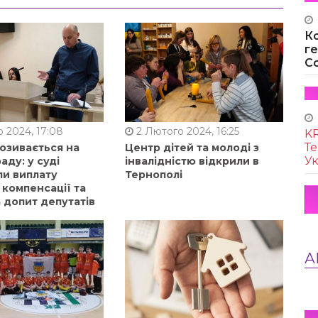
К
г
Co
 2024, 17:08
2 Лютого 2024, 16:25
KR
Те
позивається на
Центр дітей та молоді з
Ук
аду: у суді
інвалідністю відкрили в
ли виплату
Тернополі
 компенсації та
 допит депутатів
А