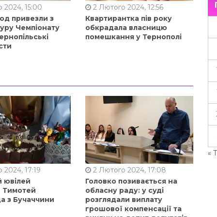
 2024, 15:00
2 Лютого 2024, 12:56
од привезли з
Квартирантка пів року
туру Чемпіонату
обкрадала власницю
ернопільські
помешкання у Тернополі
сти
« 
 2024, 17:19
2 Лютого 2024, 17:08
й ювілей
Головко позивається на
в Тимотей
обласну раду: у суді
а з Бучаччини
розглядали виплату
грошової компенсації та