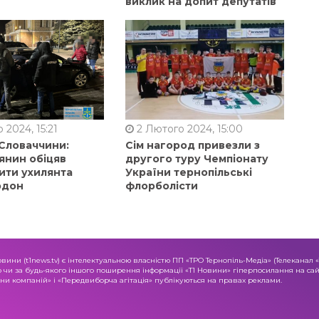
виклик на допит депутатів
 2024, 15:21
2 Лютого 2024, 15:00
 Словаччини:
Сім нагород привезли з
янин обіцяв
другого туру Чемпіонату
ити ухилянта
України тернопільські
рдон
флорболісти
овини (t1news.tv) є інтелектуальною власністю ПП «ТРО Тернопіль-Медіа» (Телеканал 
о чи за будь-якого іншого поширення інформації «Т1 Новини» гіперпосилання на сайт
и компаній» і «Передвиборча агітація» публікуються на правах реклами.