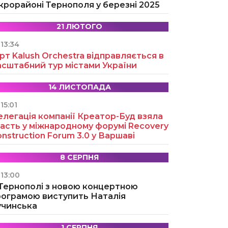
крорайоні Тернополя у березні 2025
21 ЛЮТОГО
13:34
рт Kalush Orchestra відправляється в
асштабний тур містами України
14 ЛИСТОПАДА
15:01
легація компанії Креатор-Буд взяла
асть у міжнародному форумі Recovery
nstruction Forum 3.0 у Варшаві
8 СЕРПНЯ
13:00
 Тернополі з новою концертною
рограмою виступить Наталія
учинська
1 СЕРПНЯ