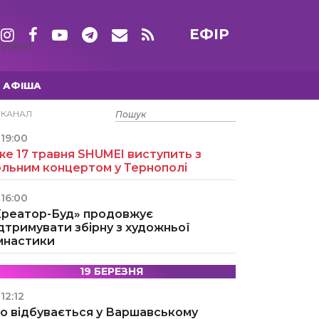
ЕФІР
ТИЖНІ
АФІША
15 ТРАВНЯ
ЕКАНАЛ
19:00
е 17 травня SHUMEI виступить з
ольним концертом у Тернополі
16:00
Креатор-Буд» продовжує
дтримувати збірну з художньої
імнастики
19 БЕРЕЗНЯ
12:12
о відбувається у Варшавському