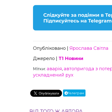
Опубліковано |
Ярослава Світла
Джерело |
Т1 Новини
аварія
автопригода з поте
Мітки:
,
ускладнений рух
Телеграм
ВІД ТОГО Ж АВТОРА