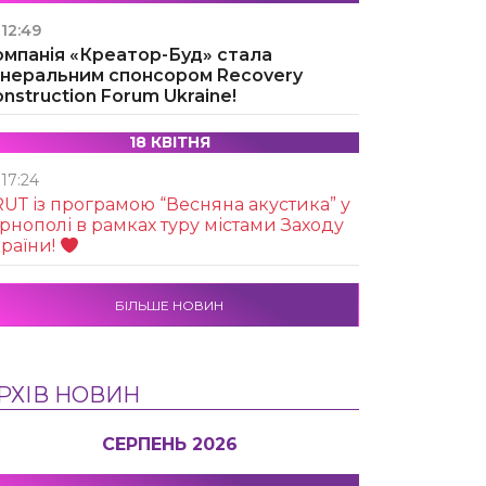
12:49
омпанія «Креатор-Буд» стала
енеральним спонсором Recovery
nstruction Forum Ukraine!
18 КВІТНЯ
17:24
UТ із програмою “Весняна акустика” у
рнополі в рамках туру містами Заходу
раїни!
БІЛЬШЕ НОВИН
РХІВ НОВИН
СЕРПЕНЬ 2026