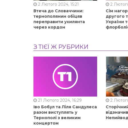
2 Лютого 2024, 15:21
2 Лютого
Втеча до Словаччини:
Сім нагор
тернополянин обіцяв
другого 
переправити ухилянта
України т
через кордон
флорболі
З ТІЄЇ Ж РУБРИКИ
21 Лютого 2024, 16:29
2 Лютого
Іво Бобул та Ліля Сандулеса
Сторічни
разом виступлять у
відзначи
Тернополі з великим
Непийвод
концертом