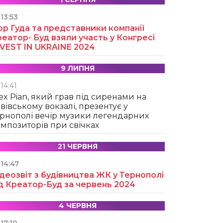
13:53
ор Гуда та представники компанії
еатор- Буд взяли участь у Конгресі
NVEST IN UKRAINE 2024
9 ЛИПНЯ
14:41
ex Pian, який грав під сиренами на
вівському вокзалі, презентує у
рнополі вечір музики легендарних
мпозиторів при свічках
21 ЧЕРВНЯ
14:47
деозвіт з будівництва ЖК у Тернополі
д Креатор-Буд за червень 2024
4 ЧЕРВНЯ