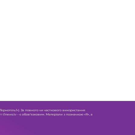
«Тернопіль1»). За повного чи часткового використання
 t1news.tv – є обов'язковим. Матеріали з позначкою «R», а