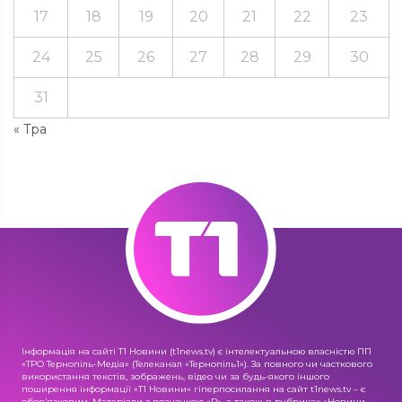
17
18
19
20
21
22
23
24
25
26
27
28
29
30
31
« Тра
Інформація на сайті Т1 Новини (t1news.tv) є інтелектуальною власністю ПП
«ТРО Тернопіль-Медіа» (Телеканал «Тернопіль1»). За повного чи часткового
використання текстів, зображень, відео чи за будь-якого іншого
поширення інформації «Т1 Новини» гіперпосилання на сайт t1news.tv – є
обов'язковим. Матеріали з позначкою «R», а також в рубриках «Новини