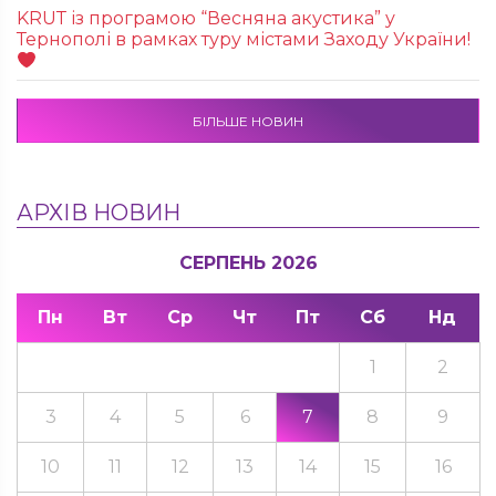
KRUТ із програмою “Весняна акустика” у
Тернополі в рамках туру містами Заходу України!
БІЛЬШЕ НОВИН
АРХІВ НОВИН
СЕРПЕНЬ 2026
Пн
Вт
Ср
Чт
Пт
Сб
Нд
1
2
3
4
5
6
7
8
9
10
11
12
13
14
15
16