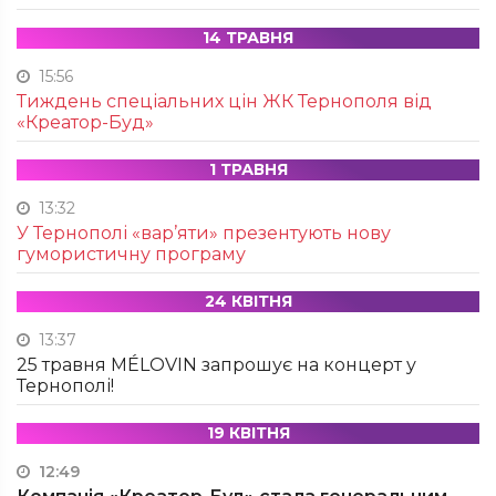
14 ТРАВНЯ
15:56
Тиждень спеціальних цін ЖК Тернополя від
«Креатор-Буд»
1 ТРАВНЯ
13:32
У Тернополі «вар’яти» презентують нову
гумористичну програму
24 КВІТНЯ
13:37
25 травня MÉLOVIN запрошує на концерт у
Тернополі!
19 КВІТНЯ
12:49