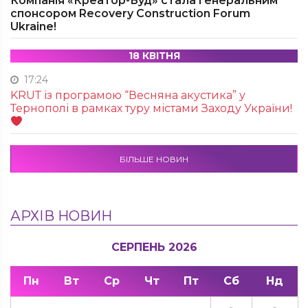
Компанія «Креатор-Буд» стала генеральним
спонсором Recovery Construction Forum
Ukraine!
18 КВІТНЯ
17:24
KRUТ із програмою “Весняна акустика” у
Тернополі в рамках туру містами Заходу України!
БІЛЬШЕ НОВИН
АРХІВ НОВИН
СЕРПЕНЬ 2026
Пн
Вт
Ср
Чт
Пт
Сб
Нд