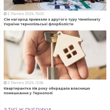
2 Лютого 2024, 15:00
Сім нагород привезли з другого туру Чемпіонату
України тернопільські флорболісти
2 Лютого 2024, 12:56
Квартирантка пів року обкрадала власницю
помешкання у Тернополі
З ТІЄЇ Ж РУБРИКИ