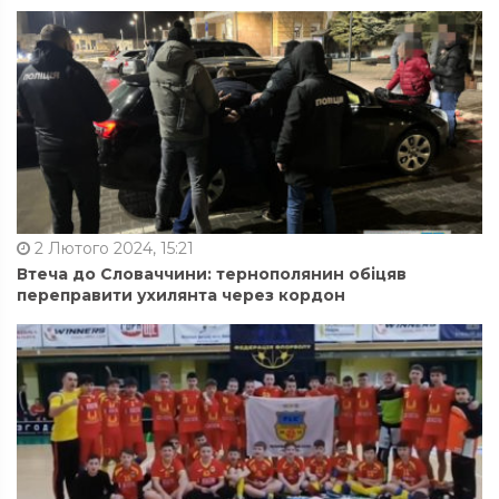
2 Лютого 2024, 15:21
Втеча до Словаччини: тернополянин обіцяв
переправити ухилянта через кордон