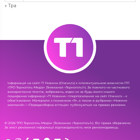
« Тра
Інформація на сайті Т1 Новини (t1news.tv) є інтелектуальною власністю ПП
«ТРО Тернопіль-Медіа» (Телеканал «Тернопіль1»). За повного чи часткового
використання текстів, зображень, відео чи за будь-якого іншого
поширення інформації «Т1 Новини» гіперпосилання на сайт t1news.tv – є
обов'язковим. Матеріали з позначкою «R», а також в рубриках «Новини
компаній» і «Передвиборча агітація» публікуються на правах реклами.
© 2026 ТРО Тернопіль-Медіа» (Телеканал «Тернопіль1»). Всі права збережено.
За зміст рекламної інформації відповідальність несе рекламодавець.