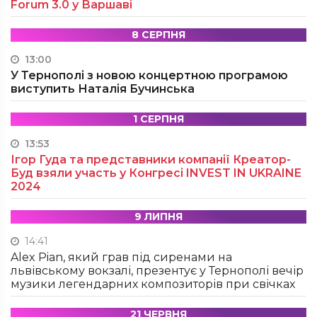
Forum 3.0 у Варшаві
8 СЕРПНЯ
13:00
У Тернополі з новою концертною програмою
виступить Наталія Бучинська
1 СЕРПНЯ
13:53
Ігор Гуда та представники компанії Креатор-
Буд взяли участь у Конгресі INVEST IN UKRAINE
2024
9 ЛИПНЯ
14:41
Alex Pian, який грав під сиренами на
львівському вокзалі, презентує у Тернополі вечір
музики легендарних композиторів при свічках
21 ЧЕРВНЯ