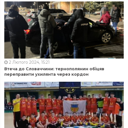
2 Лютого 2024, 15:21
Втеча до Словаччини: тернополянин обіцяв
переправити ухилянта через кордон