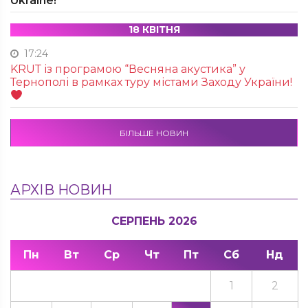
Ukraine!
18 КВІТНЯ
17:24
KRUТ із програмою “Весняна акустика” у
Тернополі в рамках туру містами Заходу України!
БІЛЬШЕ НОВИН
АРХІВ НОВИН
СЕРПЕНЬ 2026
Пн
Вт
Ср
Чт
Пт
Сб
Нд
1
2