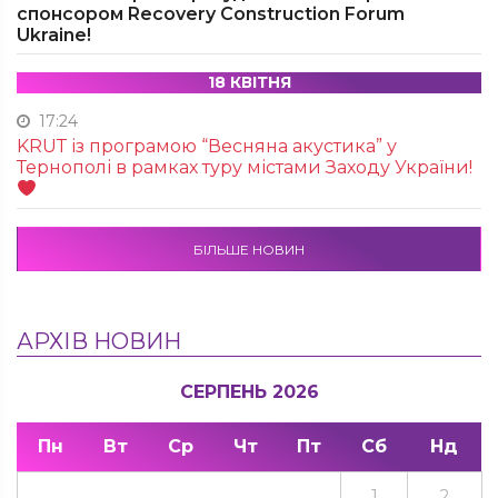
спонсором Recovery Construction Forum
Ukraine!
18 КВІТНЯ
17:24
KRUТ із програмою “Весняна акустика” у
Тернополі в рамках туру містами Заходу України!
БІЛЬШЕ НОВИН
АРХІВ НОВИН
СЕРПЕНЬ 2026
Пн
Вт
Ср
Чт
Пт
Сб
Нд
1
2