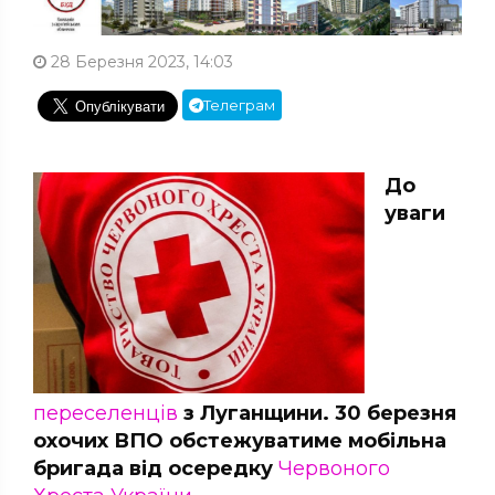
28 Березня 2023, 14:03
Телеграм
До
уваги
переселенців
з Луганщини. 30 березня
охочих ВПО обстежуватиме мобільна
бригада від осередку
Червоного