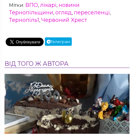
ВПО
лікарі
новини
Мітки:
,
,
Тернопільщини
огляд
переселенці
,
,
,
Тернопіль1
Червоний Хрест
,
Телеграм
ВІД ТОГО Ж АВТОРА