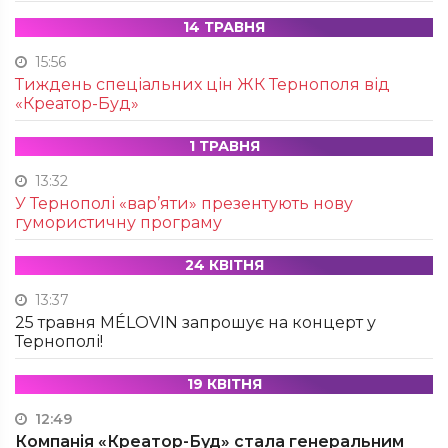
14 ТРАВНЯ
15:56
Тиждень спеціальних цін ЖК Тернополя від
«Креатор-Буд»
1 ТРАВНЯ
13:32
У Тернополі «вар’яти» презентують нову
гумористичну програму
24 КВІТНЯ
13:37
25 травня MÉLOVIN запрошує на концерт у
Тернополі!
19 КВІТНЯ
12:49
Компанія «Креатор-Буд» стала генеральним