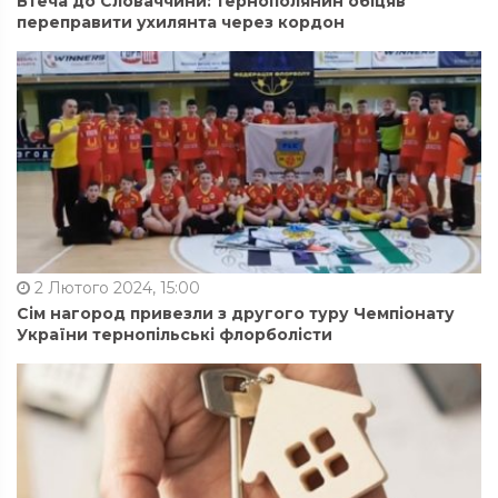
Втеча до Словаччини: тернополянин обіцяв
переправити ухилянта через кордон
2 Лютого 2024, 15:00
Сім нагород привезли з другого туру Чемпіонату
України тернопільські флорболісти