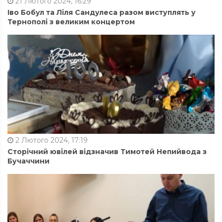
21 Лютого 2024, 16:29
Іво Бобул та Ліля Сандулеса разом виступлять у
Тернополі з великим концертом
2 Лютого 2024, 17:19
Сторічний ювілей відзначив Тимотей Непийвода з
Бучаччини