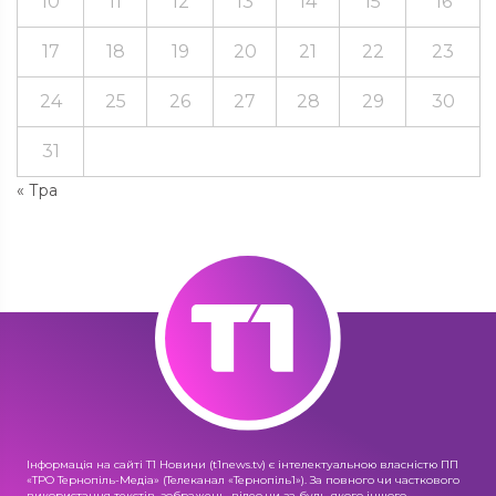
10
11
12
13
14
15
16
17
18
19
20
21
22
23
24
25
26
27
28
29
30
31
« Тра
Інформація на сайті Т1 Новини (t1news.tv) є інтелектуальною власністю ПП
«ТРО Тернопіль-Медіа» (Телеканал «Тернопіль1»). За повного чи часткового
використання текстів, зображень, відео чи за будь-якого іншого