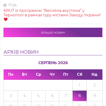
17:24
KRUТ із програмою “Весняна акустика” у
Тернополі в рамках туру містами Заходу України!
БІЛЬШЕ НОВИН
АРХІВ НОВИН
СЕРПЕНЬ 2026
Пн
Вт
Ср
Чт
Пт
Сб
Нд
1
2
3
4
5
6
7
8
9