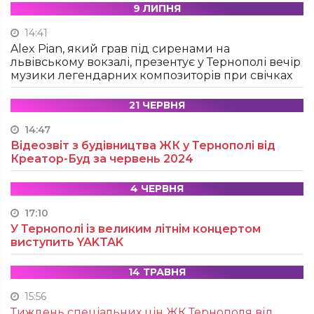
9 ЛИПНЯ
14:41
Alex Pian, який грав під сиренами на
львівському вокзалі, презентує у Тернополі вечір
музики легендарних композиторів при свічках
21 ЧЕРВНЯ
14:47
Відеозвіт з будівництва ЖК у Тернополі від
Креатор-Буд за червень 2024
4 ЧЕРВНЯ
17:10
У Тернополі із великим літнім концертом
виступить YAKTAK
14 ТРАВНЯ
15:56
Тиждень спеціальних цін ЖК Тернополя від