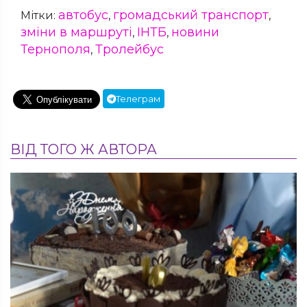
автобус
громадський транспорт
Мітки:
,
,
зміни в маршруті
ІНТБ
новини
,
,
Тернополя
Тролейбус
,
Телеграм
ВІД ТОГО Ж АВТОРА