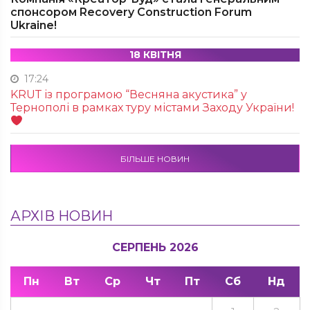
спонсором Recovery Construction Forum
Ukraine!
18 КВІТНЯ
17:24
KRUТ із програмою “Весняна акустика” у
Тернополі в рамках туру містами Заходу України!
БІЛЬШЕ НОВИН
АРХІВ НОВИН
СЕРПЕНЬ 2026
Пн
Вт
Ср
Чт
Пт
Сб
Нд