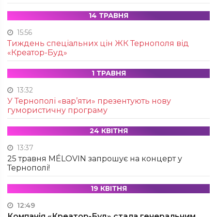
14 ТРАВНЯ
15:56
Тиждень спеціальних цін ЖК Тернополя від
«Креатор-Буд»
1 ТРАВНЯ
13:32
У Тернополі «вар’яти» презентують нову
гумористичну програму
24 КВІТНЯ
13:37
25 травня MÉLOVIN запрошує на концерт у
Тернополі!
19 КВІТНЯ
12:49
Компанія «Креатор-Буд» стала генеральним