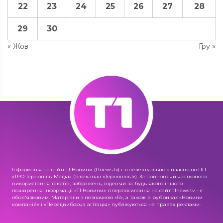
22
23
24
25
26
27
28
29
30
« Жов
Гру »
Інформація на сайті Т1 Новини (t1news.tv) є інтелектуальною власністю ПП
«ТРО Тернопіль-Медіа» (Телеканал «Тернопіль1»). За повного чи часткового
використання текстів, зображень, відео чи за будь-якого іншого
поширення інформації «Т1 Новини» гіперпосилання на сайт t1news.tv – є
обов'язковим. Матеріали з позначкою «R», а також в рубриках «Новини
компаній» і «Передвиборча агітація» публікуються на правах реклами.