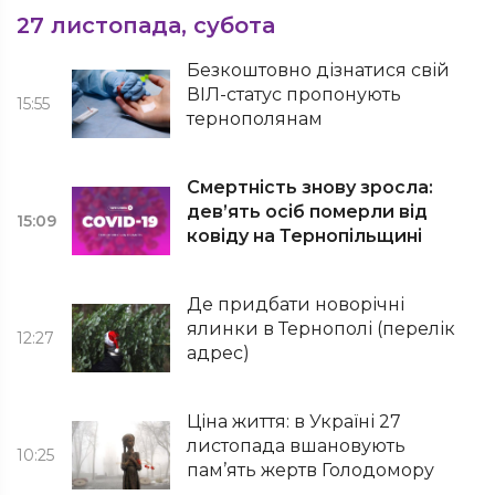
27 листопада, субота
Безкоштовно дізнатися свій
ВІЛ-статус пропонують
15:55
тернополянам
Смертність знову зросла:
дев’ять осіб померли від
15:09
ковіду на Тернопільщині
Де придбати новорічні
ялинки в Тернополі (перелік
12:27
адрес)
Ціна життя: в Україні 27
листопада вшановують
10:25
пам’ять жертв Голодомору