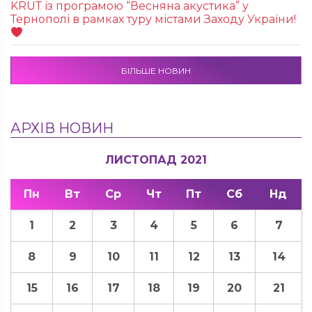
KRUТ із програмою “Весняна акустика” у
Тернополі в рамках туру містами Заходу України!
БІЛЬШЕ НОВИН
АРХІВ НОВИН
ЛИСТОПАД 2021
Пн
Вт
Ср
Чт
Пт
Сб
Нд
1
2
3
4
5
6
7
8
9
10
11
12
13
14
15
16
17
18
19
20
21