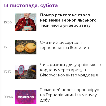
13 листопада, субота
Помер ректор: не стало
керівника Тернопільського
15:56
технічного університету
Смачний десерт для
15:17
тернополян за 15 хвилин
Чи є ризики для українського
кордону через кризу в
13:13
Білорусі: коментар урядовця
11 смертей через коронавірус
на Тернопільщині за минулу
09:44
добу