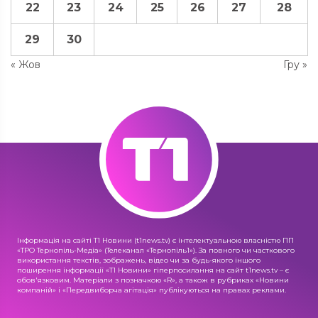
22
23
24
25
26
27
28
29
30
« Жов
Гру »
Інформація на сайті Т1 Новини (t1news.tv) є інтелектуальною власністю ПП
«ТРО Тернопіль-Медіа» (Телеканал «Тернопіль1»). За повного чи часткового
використання текстів, зображень, відео чи за будь-якого іншого
поширення інформації «Т1 Новини» гіперпосилання на сайт t1news.tv – є
обов'язковим. Матеріали з позначкою «R», а також в рубриках «Новини
компаній» і «Передвиборча агітація» публікуються на правах реклами.