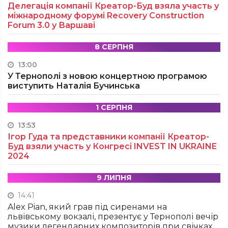
Делегація компанії Креатор-Буд взяла участь у
міжнародному форумі Recovery Construction
Forum 3.0 у Варшаві
8 СЕРПНЯ
13:00
У Тернополі з новою концертною програмою
виступить Наталія Бучинська
1 СЕРПНЯ
13:53
Ігор Гуда та представники компанії Креатор-
Буд взяли участь у Конгресі INVEST IN UKRAINE
2024
9 ЛИПНЯ
14:41
Alex Pian, який грав під сиренами на
львівському вокзалі, презентує у Тернополі вечір
музики легендарних композиторів при свічках