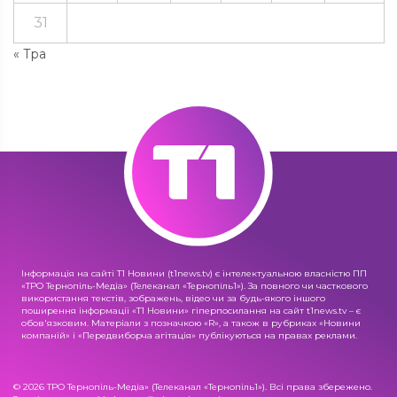
31
« Тра
Інформація на сайті Т1 Новини (t1news.tv) є інтелектуальною власністю ПП
«ТРО Тернопіль-Медіа» (Телеканал «Тернопіль1»). За повного чи часткового
використання текстів, зображень, відео чи за будь-якого іншого
поширення інформації «Т1 Новини» гіперпосилання на сайт t1news.tv – є
обов'язковим. Матеріали з позначкою «R», а також в рубриках «Новини
компаній» і «Передвиборча агітація» публікуються на правах реклами.
© 2026 ТРО Тернопіль-Медіа» (Телеканал «Тернопіль1»). Всі права збережено.