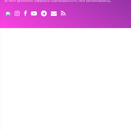
За зміст рекламної інформації відповідальність несе рекламодавець.