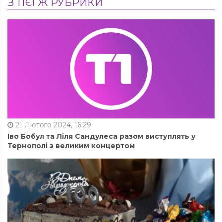
З ТІЄЇ Ж РУБРИКИ
21 Лютого 2024, 16:29
Іво Бобул та Ліля Сандулеса разом виступлять у
Тернополі з великим концертом