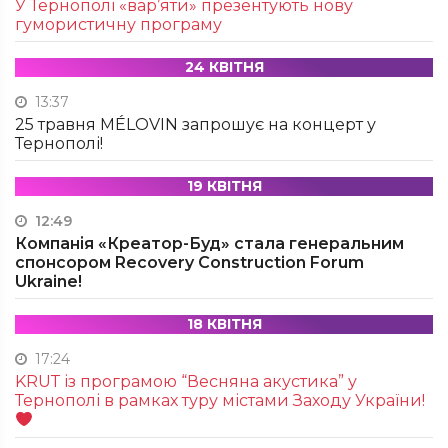
У Тернополі «вар’яти» презентують нову
гумористичну програму
24 КВІТНЯ
13:37
25 травня MÉLOVIN запрошує на концерт у
Тернополі!
19 КВІТНЯ
12:49
Компанія «Креатор-Буд» стала генеральним
спонсором Recovery Construction Forum
Ukraine!
18 КВІТНЯ
17:24
KRUТ із програмою “Весняна акустика” у
Тернополі в рамках туру містами Заходу України!