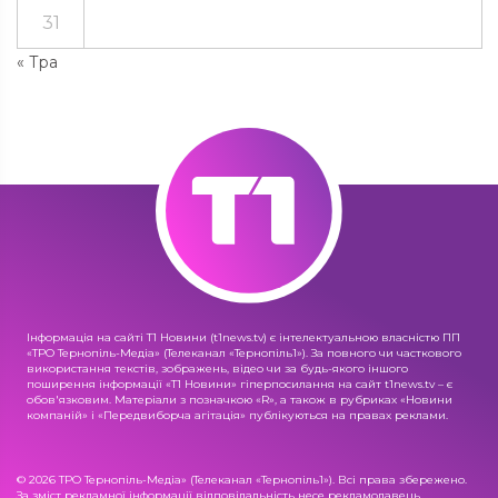
31
« Тра
Інформація на сайті Т1 Новини (t1news.tv) є інтелектуальною власністю ПП
«ТРО Тернопіль-Медіа» (Телеканал «Тернопіль1»). За повного чи часткового
використання текстів, зображень, відео чи за будь-якого іншого
поширення інформації «Т1 Новини» гіперпосилання на сайт t1news.tv – є
обов'язковим. Матеріали з позначкою «R», а також в рубриках «Новини
компаній» і «Передвиборча агітація» публікуються на правах реклами.
© 2026 ТРО Тернопіль-Медіа» (Телеканал «Тернопіль1»). Всі права збережено.
За зміст рекламної інформації відповідальність несе рекламодавець.