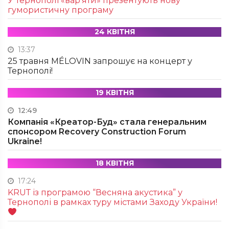
У Тернополі «вар’яти» презентують нову
гумористичну програму
24 КВІТНЯ
13:37
25 травня MÉLOVIN запрошує на концерт у
Тернополі!
19 КВІТНЯ
12:49
Компанія «Креатор-Буд» стала генеральним
спонсором Recovery Construction Forum
Ukraine!
18 КВІТНЯ
17:24
KRUТ із програмою “Весняна акустика” у
Тернополі в рамках туру містами Заходу України!