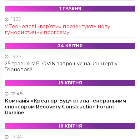
1 ТРАВНЯ
13:32
У Тернополі «вар’яти» презентують нову
гумористичну програму
24 КВІТНЯ
13:37
25 травня MÉLOVIN запрошує на концерт у
Тернополі!
19 КВІТНЯ
12:49
Компанія «Креатор-Буд» стала генеральним
спонсором Recovery Construction Forum
Ukraine!
18 КВІТНЯ
17:24