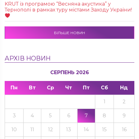
KRUТ із програмою “Весняна акустика” у
Тернополі в рамках туру містами Заходу України!
БІЛЬШЕ НОВИН
АРХІВ НОВИН
СЕРПЕНЬ 2026
Пн
Вт
Ср
Чт
Пт
Сб
Нд
1
2
3
4
5
6
7
8
9
10
11
12
13
14
15
16