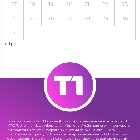
17
18
19
20
21
22
23
24
25
26
27
28
29
30
31
« Тра
Інформація на сайті Т1 Новини (t1news.tv) є інтелектуальною власністю ПП
«ТРО Тернопіль-Медіа» (Телеканал «Тернопіль1»). За повного чи часткового
використання текстів, зображень, відео чи за будь-якого іншого
поширення інформації «Т1 Новини» гіперпосилання на сайт t1news.tv – є
обов'язковим. Матеріали з позначкою «R», а також в рубриках «Новини