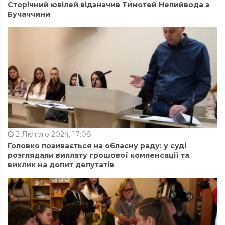
Сторічний ювілей відзначив Тимотей Непийвода з
Бучаччини
2 Лютого 2024, 17:08
Головко позивається на обласну раду: у суді
розглядали виплату грошової компенсації та
виклик на допит депутатів