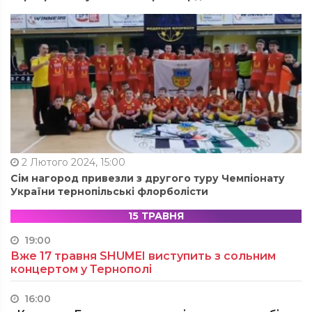
2 Лютого 2024, 15:00
Сім нагород привезли з другого туру Чемпіонату
України тернопільські флорболісти
15 ТРАВНЯ
19:00
Вже 17 травня SHUMEI виступить з сольним
концертом у Тернополі
16:00