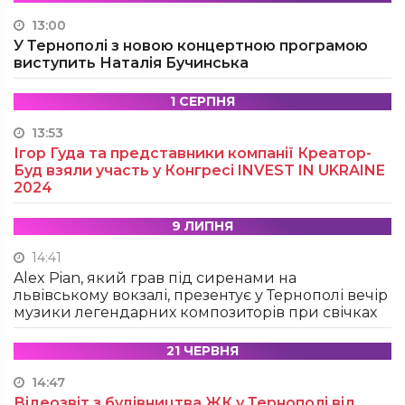
13:00
У Тернополі з новою концертною програмою
виступить Наталія Бучинська
1 СЕРПНЯ
13:53
Ігор Гуда та представники компанії Креатор-
Буд взяли участь у Конгресі INVEST IN UKRAINE
2024
9 ЛИПНЯ
14:41
Alex Pian, який грав під сиренами на
львівському вокзалі, презентує у Тернополі вечір
музики легендарних композиторів при свічках
21 ЧЕРВНЯ
14:47
Відеозвіт з будівництва ЖК у Тернополі від