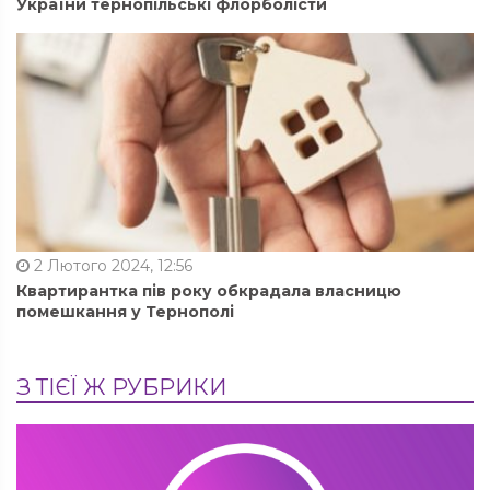
України тернопільські флорболісти
2 Лютого 2024, 12:56
Квартирантка пів року обкрадала власницю
помешкання у Тернополі
З ТІЄЇ Ж РУБРИКИ