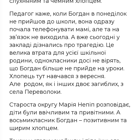
слухняним та чемним хлопцем.
Педагог каже, коли Богдан в понеділок
не прийшов до школи, вона одразу
почала телефонувати мамі, але та на
зв’язок не виходила. А вже сьогодні у
закладі дізнались про трагедію. Це
велика втрата для усієї шкільної
родини, однокласники досі не вірять,
що Богдан більше не прийде на уроки.
Хлопець тут навчався з вересня.
Але родом, як і інших двоє загиблих, з
села Переволоки.
Староста округу Марія Непіп розповідає,
діти були ввічливим та привітними. А
восьмикласник Богдан – позитивним та
щирим хлопцем.