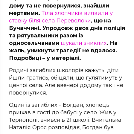
дому та не повернулися, знайшли
мертвими.
Тіла хлопчиків виявили у
ставку біля села Переволоки
, що на
Бучаччині. Упродовж двох днів поліція
та рятувальники разом із
односельчанами
шукали зниклих
. На
жаль, уникнути трагедії не вдалося.
Подробиці – у матеріалі.
Родичі загиблих школярів кажуть, діти
йшли гратись, обіцяли, що гулятимуть у
центрі села. Але ввечері додому так і не
повернулися.
Один із загиблих – Богдан, хлопець
приїхав в гості до бабусі у село. Жив у
Тернополі, вчився в 21 школі. Вчителька
Наталія Орос розповідає, Богдан був