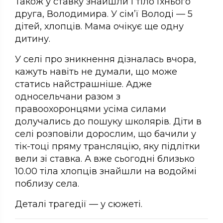
Також у ставку знайшли і тіло їхнього
друга, Володимира. У сім’ї Володі — 5
дітей, хлопців. Мама очікує ще одну
дитину.
У селі про зникнення дізналась вчора,
кажуть навіть не думали, що може
статись найстрашніше. Адже
односельчани разом з
правоохоронцями усіма силами
долучались до пошуку школярів. Діти в
селі розповіли дорослим, що бачили у
тік-тоці пряму трансляцію, яку підлітки
вели зі ставка. А вже сьогодні близько
10.00 тіла хлопців знайшли на водоймі
поблизу села.
Деталі трагедії — у сюжеті.