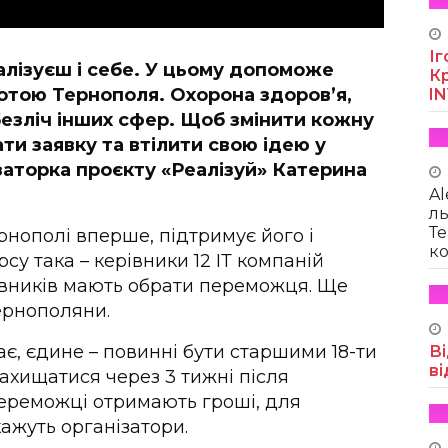
Іг
алізуєш і себе. У цьому допоможе
Кр
нотою Тернополя. Охорона здоров’я,
I
 безліч інших сфер. Щоб змінити кожну
ти заявку та втілити свою ідею у
заторка проєкту «Реалізуй» Катерина
Al
ль
Те
рнополі вперше, підтримує його і
ко
су така – керівники 12 ІТ компаній
явників мають обрати переможця. Ще
ернополяни.
ає, єдине – повинні бути старшими 18-ти
Ві
ві
 захищатися через 3 тижні після
ереможці отримають гроші, для
кажуть організатори.