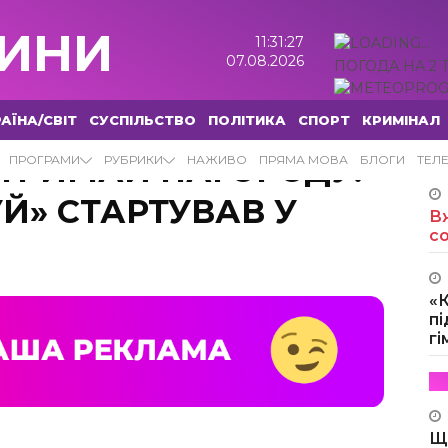
ИНИ
11:31:28
07.08.2026
ПОГОДА НА 2 
АЇНА/СВІТ
СУСПІЛЬСТВО
ПОЛІТИКА
СПОРТ
КРИМІНАЛ
ОТРИМАЙ НАГОРОДУ:
ПРОГРАМИ
РУБРИКИ
НАЖИВО
ПРЯМА МОВА
БЛОГИ
ТЕЛ
УЙ» СТАРТУВАВ У
Вж
с
«
пі
г
Щ