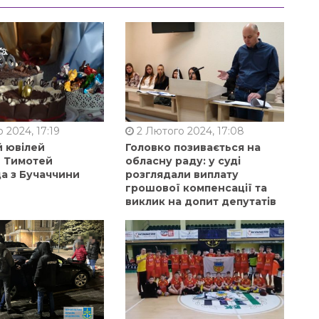
 2024, 17:19
2 Лютого 2024, 17:08
й ювілей
Головко позивається на
в Тимотей
обласну раду: у суді
а з Бучаччини
розглядали виплату
грошової компенсації та
виклик на допит депутатів