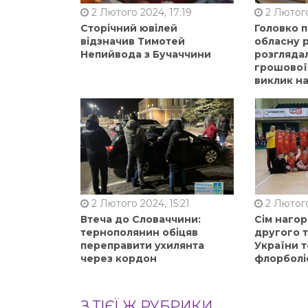
2 Лютого 2024, 17:19
2 Лютого
Сторічний ювілей
Головко 
відзначив Тимотей
обласну р
Непийвода з Бучаччини
розгляда
грошової
виклик на
2 Лютого 2024, 15:21
2 Лютого
Втеча до Словаччини:
Сім нагор
тернополянин обіцяв
другого 
переправити ухилянта
України т
через кордон
флорболі
З ТІЄЇ Ж РУБРИКИ