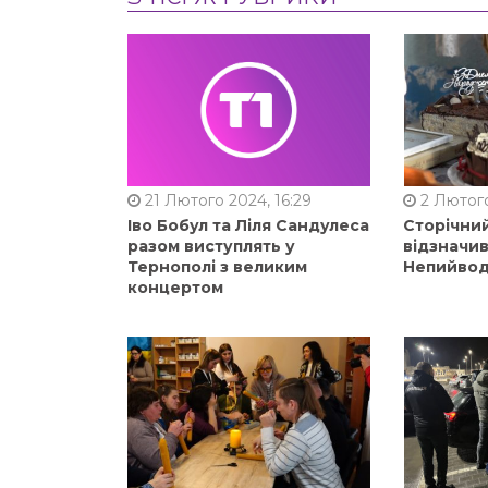
21 Лютого 2024, 16:29
2 Лютого
Іво Бобул та Ліля Сандулеса
Сторічни
разом виступлять у
відзначи
Тернополі з великим
Непийвод
концертом