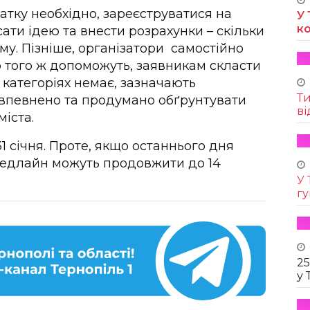
атку необхідно, зареєструватися на
У 
к
сати ідею та внести розрахунки – скільки
му. Пізніше, організатори самостійно
о того ж допоможуть, заявникам скласти
 категоріях немає, зазначають
Т
 впевнено та продумано обґрунтувати
ві
іста.
1 січня. Проте, якщо останнього дня
дедлайн можуть продовжити до 14
У 
г
25
у 