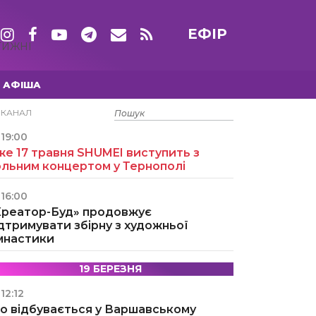
ЕФІР
ТИЖНІ
АФІША
15 ТРАВНЯ
ЕКАНАЛ
19:00
е 17 травня SHUMEI виступить з
ольним концертом у Тернополі
16:00
Креатор-Буд» продовжує
дтримувати збірну з художньої
імнастики
19 БЕРЕЗНЯ
12:12
о відбувається у Варшавському