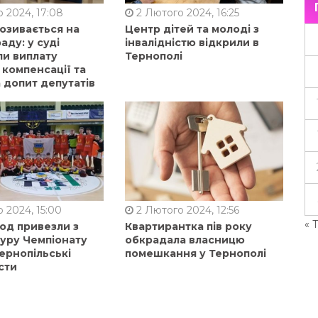
 2024, 17:08
2 Лютого 2024, 16:25
позивається на
Центр дітей та молоді з
аду: у суді
інвалідністю відкрили в
ли виплату
Тернополі
 компенсації та
 допит депутатів
 2024, 15:00
2 Лютого 2024, 12:56
« 
од привезли з
Квартирантка пів року
туру Чемпіонату
обкрадала власницю
ернопільські
помешкання у Тернополі
сти