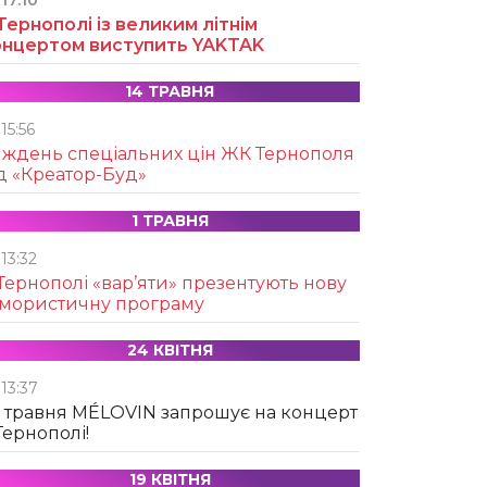
17:10
Тернополі із великим літнім
онцертом виступить YAKTAK
14 ТРАВНЯ
15:56
иждень спеціальних цін ЖК Тернополя
д «Креатор-Буд»
1 ТРАВНЯ
13:32
Тернополі «вар’яти» презентують нову
умористичну програму
24 КВІТНЯ
13:37
 травня MÉLOVIN запрошує на концерт
Тернополі!
19 КВІТНЯ