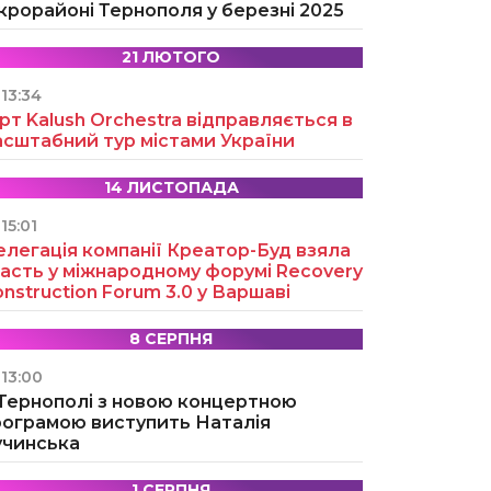
крорайоні Тернополя у березні 2025
21 ЛЮТОГО
13:34
рт Kalush Orchestra відправляється в
асштабний тур містами України
14 ЛИСТОПАДА
15:01
легація компанії Креатор-Буд взяла
асть у міжнародному форумі Recovery
nstruction Forum 3.0 у Варшаві
8 СЕРПНЯ
13:00
 Тернополі з новою концертною
рограмою виступить Наталія
учинська
1 СЕРПНЯ