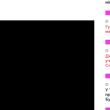
мі
Гу
м
Де
уч
Co
У
п
Б