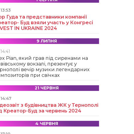
13:53
ор Гуда та представники компанії
еатор- Буд взяли участь у Конгресі
NVEST IN UKRAINE 2024
9 ЛИПНЯ
14:41
ex Pian, який грав під сиренами на
вівському вокзалі, презентує у
рнополі вечір музики легендарних
мпозиторів при свічках
21 ЧЕРВНЯ
14:47
деозвіт з будівництва ЖК у Тернополі
д Креатор-Буд за червень 2024
4 ЧЕРВНЯ