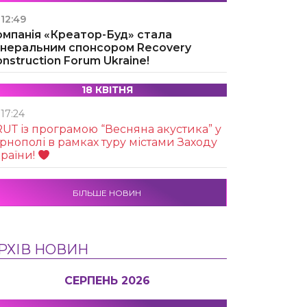
12:49
омпанія «Креатор-Буд» стала
енеральним спонсором Recovery
nstruction Forum Ukraine!
18 КВІТНЯ
17:24
UТ із програмою “Весняна акустика” у
рнополі в рамках туру містами Заходу
раїни!
БІЛЬШЕ НОВИН
РХІВ НОВИН
СЕРПЕНЬ 2026