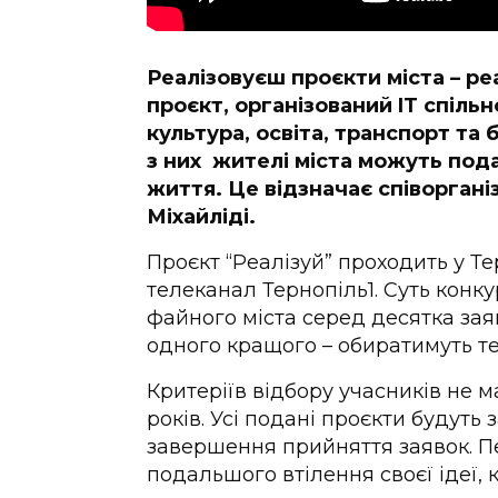
Реалізовуєш проєкти міста – ре
проєкт, організований IT спіль
культура, освіта, транспорт та
з них жителі міста можуть пода
життя. Це відзначає співоргані
Міхайліді.
Проєкт “Реалізуй” проходить у Те
телеканал Тернопіль1. Суть конкур
файного міста серед десятка за
одного кращого – обиратимуть т
Критеріїв відбору учасників не м
років. Усі подані проєкти будуть
завершення прийняття заявок. П
подальшого втілення своєї ідеї, 