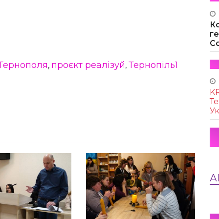
К
г
Co
Тернополя
проєкт реалізуй
Тернопіль1
,
,
KR
Те
Ук
А