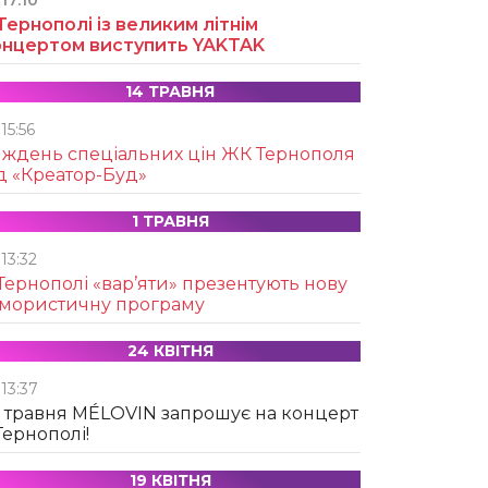
17:10
Тернополі із великим літнім
онцертом виступить YAKTAK
14 ТРАВНЯ
15:56
иждень спеціальних цін ЖК Тернополя
д «Креатор-Буд»
1 ТРАВНЯ
13:32
Тернополі «вар’яти» презентують нову
умористичну програму
24 КВІТНЯ
13:37
 травня MÉLOVIN запрошує на концерт
Тернополі!
19 КВІТНЯ