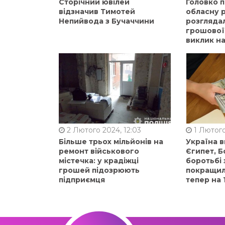
Сторічний ювілей
Головко 
відзначив Тимотей
обласну р
Непийвода з Бучаччини
розгляда
грошової
виклик на
2 Лютого 2024, 12:03
1 Лютого
Більше трьох мільйонів на
Україна 
ремонт військового
Єгипет, Б
містечка: у крадіжці
боротьбі 
грошей підозрюють
покращили
підприємця
тепер на 