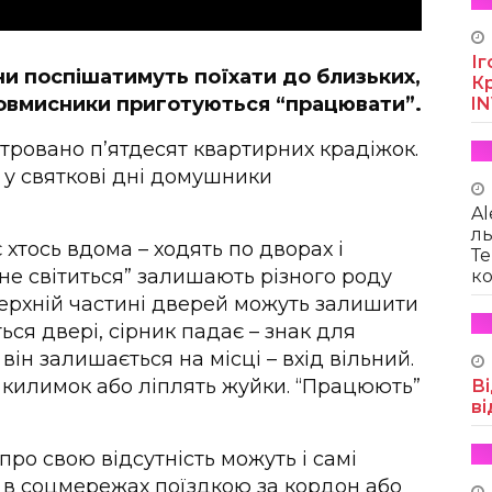
Іг
и поспішатимуть поїхати до близьких,
Кр
зловмисники приготуються “працювати”.
I
стровано п’ятдесят квартирних крадіжок.
 у святкові дні домушники
Al
ль
 хтось вдома – ходять по дворах і
Те
“не світиться” залишають різного роду
ко
верхній частині дверей можуть залишити
ся двері, сірник падає – знак для
 він залишається на місці – вхід вільний.
 килимок або ліплять жуйки. “Працюють”
Ві
ві
ро свою відсутність можуть і самі
 в соцмережах поїздкою за кордон або