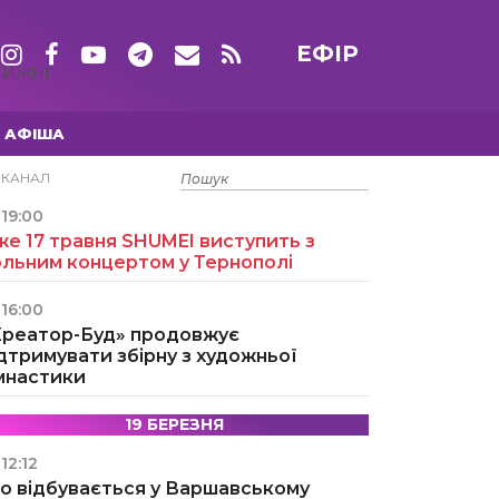
ЕФІР
ТИЖНІ
АФІША
15 ТРАВНЯ
ЕКАНАЛ
19:00
е 17 травня SHUMEI виступить з
ольним концертом у Тернополі
16:00
Креатор-Буд» продовжує
дтримувати збірну з художньої
імнастики
19 БЕРЕЗНЯ
12:12
о відбувається у Варшавському