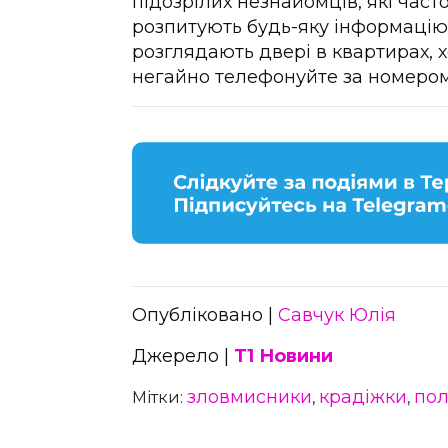
підозрілих незнайомців, які часто
розпитують будь-яку інформацію 
розглядають двері в квартирах, х
негайно телефонуйте за номером
Опубліковано |
Савчук Юлія
Джерело |
Т1 Новини
зловмисники
крадіжки
пол
Мітки:
,
,