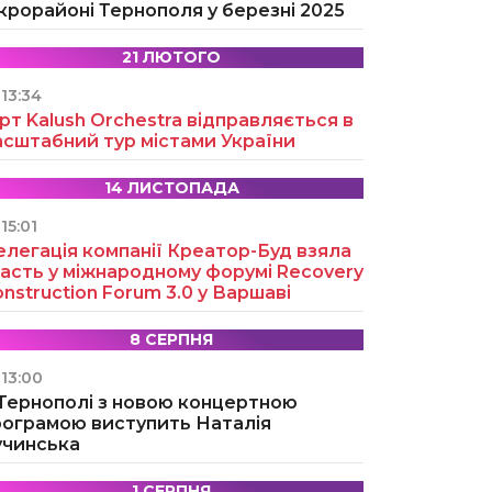
крорайоні Тернополя у березні 2025
21 ЛЮТОГО
13:34
рт Kalush Orchestra відправляється в
асштабний тур містами України
14 ЛИСТОПАДА
15:01
легація компанії Креатор-Буд взяла
асть у міжнародному форумі Recovery
nstruction Forum 3.0 у Варшаві
8 СЕРПНЯ
13:00
 Тернополі з новою концертною
рограмою виступить Наталія
учинська
1 СЕРПНЯ