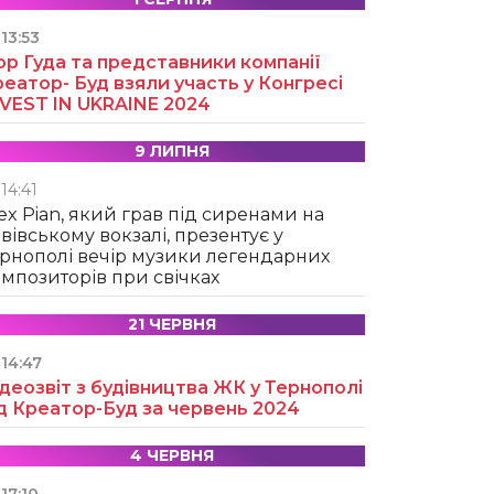
13:53
ор Гуда та представники компанії
еатор- Буд взяли участь у Конгресі
NVEST IN UKRAINE 2024
9 ЛИПНЯ
14:41
ex Pian, який грав під сиренами на
вівському вокзалі, презентує у
рнополі вечір музики легендарних
мпозиторів при свічках
21 ЧЕРВНЯ
14:47
деозвіт з будівництва ЖК у Тернополі
д Креатор-Буд за червень 2024
4 ЧЕРВНЯ