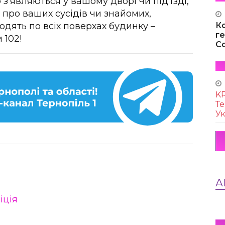
 з’являються у вашому дворі чи під’їзді,
про ваших сусідів чи знайомих,
К
одять по всіх поверхах будинку –
г
 102!
Co
KR
Те
Ук
А
іція