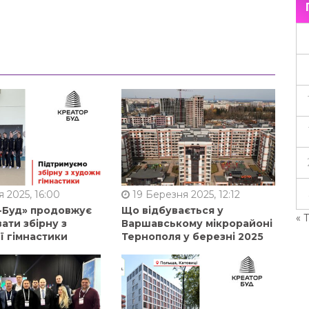
 2025, 16:00
19 Березня 2025, 12:12
-Буд» продовжує
Що відбувається у
« 
ати збірну з
Варшавському мікрорайоні
ї гімнастики
Тернополя у березні 2025