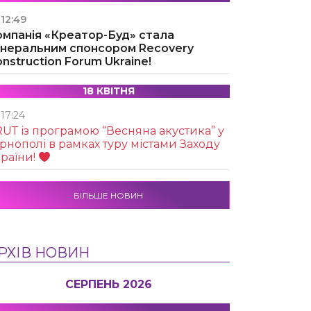
12:49
омпанія «Креатор-Буд» стала
енеральним спонсором Recovery
nstruction Forum Ukraine!
18 КВІТНЯ
17:24
UТ із програмою “Весняна акустика” у
рнополі в рамках туру містами Заходу
раїни!
БІЛЬШЕ НОВИН
РХІВ НОВИН
СЕРПЕНЬ 2026