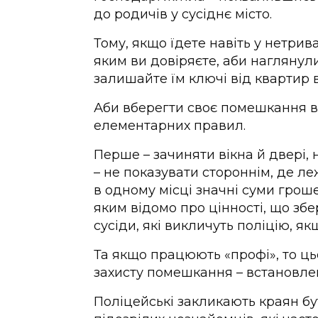
до родичів у сусіднє місто.
Тому, якщо їдете навіть у нетри
яким ви довіряєте, аби наглянули
залишайте їм ключі від квартир 
Аби вберегти своє помешкання в
елементарних правил.
Перше – зачиняти вікна й двері, 
– не показувати стороннім, де леж
в одному місці значні суми гроше
яким відомо про цінності, що збе
сусіди, які викличуть поліцію, якщ
Та якщо працюють «профі», то ць
захисту помешкання – встановле
Поліцейські закликають краян б