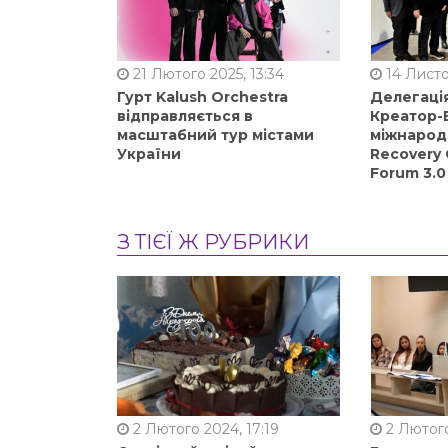
21 Лютого 2025, 13:34
14 Листо
Гурт Kalush Orchestra
Делегація
відправляється в
Креатор-Б
масштабний тур містами
міжнарод
України
Recovery 
Forum 3.0
З ТІЄЇ Ж РУБРИКИ
2 Лютого 2024, 17:19
2 Лютого