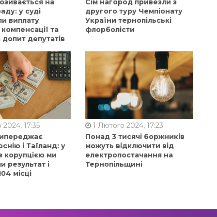
позивається на
Сім нагород привезли з
аду: у суді
другого туру Чемпіонату
ли виплату
України тернопільські
 компенсації та
флорболісти
 допит депутатів
 2024, 17:35
1 Лютого 2024, 17:23
випереджає
Понад 3 тисячі боржників
оснію і Таїланд: у
можуть відключити від
з корупцією ми
електропостачання на
 результат і
Тернопільщині
104 місці