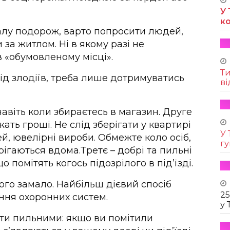
У 
к
валу подорож, варто попросити людей,
 за житлом. Ні в якому разі не
в «обумовленому місці».
Т
ід злодіїв, треба лише дотримуватись
ві
навіть коли збираєтесь в магазин. Друге
ать гроші. Не слід зберігати у квартирі
У 
й, ювелірні вироби. Обмежте коло осіб,
г
рігаються вдома.Третє – добрі та пильні
о помітять когось підозрілого в під’їзді.
ого замало. Найбільш дієвий спосіб
25
ння охоронних систем.
у 
ути пильними: якщо ви помітили