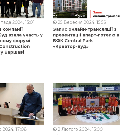
пада 2024, 15:01
25 Вересня 2024, 15:56
 компанії
Запис онлайн-трансляції з
уд взяла участь у
презентації апарт-готелю в
ному форумі
БФК Central Park —
Construction
«Креатор-Буд»
 у Варшаві
 2024, 17:08
2 Лютого 2024, 15:00