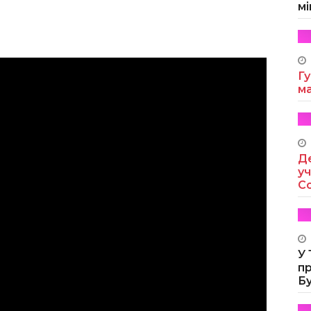
мі
Гу
м
Де
уч
Co
У
п
Б