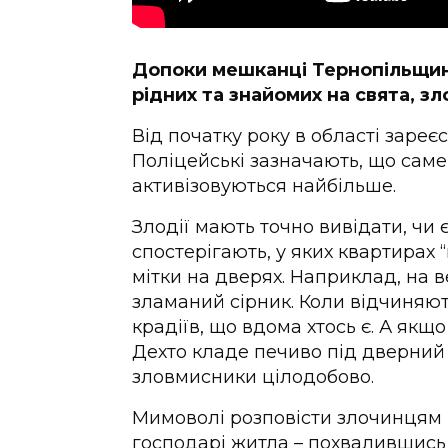
Допоки мешканці Тернопільщин
рідних та знайомих на свята, 
Від початку року в області зареє
Поліцейські зазначають, що саме
активізовуються найбільше.
Злодії мають точно вивідати, чи є
спостерігають, у яких квартирах 
мітки на дверях. Наприклад, на 
зламаний сірник. Коли відчиняють
крадіїв, що вдома хтось є. А якщо
Дехто кладе печиво під дверний
зловмисники цілодобово.
Мимоволі розповісти злочинцям п
господарі житла – похвалившись