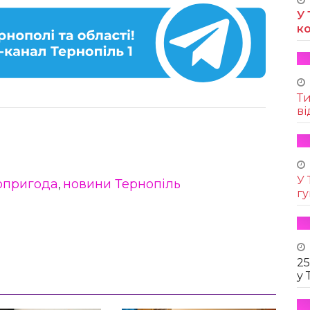
У 
к
Т
ві
У 
опригода
новини Тернопіль
,
г
25
у 