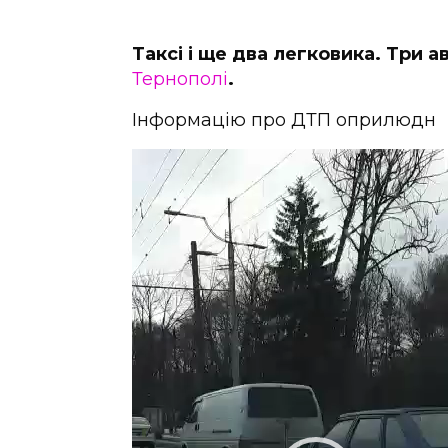
Таксі і ще два легковика. Три а
Тернополі
.
Інформацію про ДТП оприлюдн
Відеопрогравач