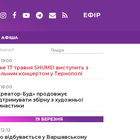
ЕФІР
ТИЖНІ
АФІША
15 ТРАВНЯ
ЕКАНАЛ
19:00
е 17 травня SHUMEI виступить з
ольним концертом у Тернополі
16:00
Креатор-Буд» продовжує
дтримувати збірну з художньої
імнастики
19 БЕРЕЗНЯ
12:12
о відбувається у Варшавському