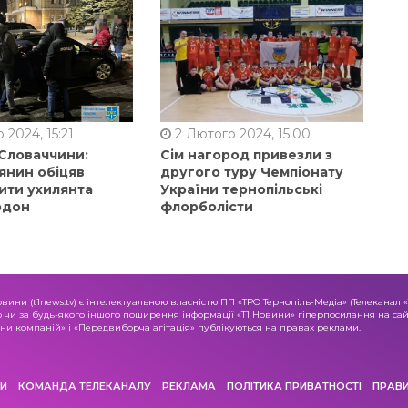
 2024, 15:21
2 Лютого 2024, 15:00
 Словаччини:
Сім нагород привезли з
янин обіцяв
другого туру Чемпіонату
ити ухилянта
України тернопільські
рдон
флорболісти
овини (t1news.tv) є інтелектуальною власністю ПП «ТРО Тернопіль-Медіа» (Телеканал 
о чи за будь-якого іншого поширення інформації «Т1 Новини» гіперпосилання на сайт
и компаній» і «Передвиборча агітація» публікуються на правах реклами.
И
КОМАНДА ТЕЛЕКАНАЛУ
РЕКЛАМА
ПОЛІТИКА ПРИВАТНОСТІ
ПРАВ