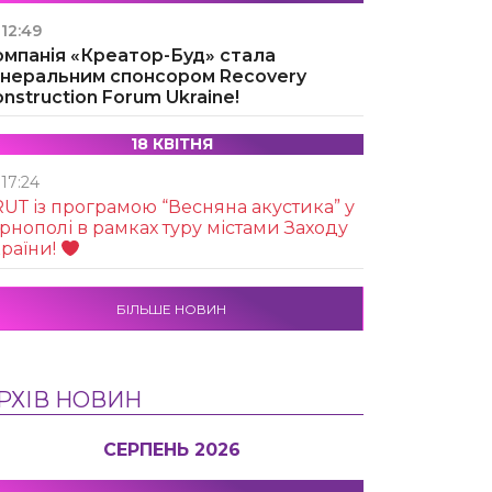
12:49
омпанія «Креатор-Буд» стала
енеральним спонсором Recovery
nstruction Forum Ukraine!
18 КВІТНЯ
17:24
UТ із програмою “Весняна акустика” у
рнополі в рамках туру містами Заходу
раїни!
БІЛЬШЕ НОВИН
РХІВ НОВИН
СЕРПЕНЬ 2026