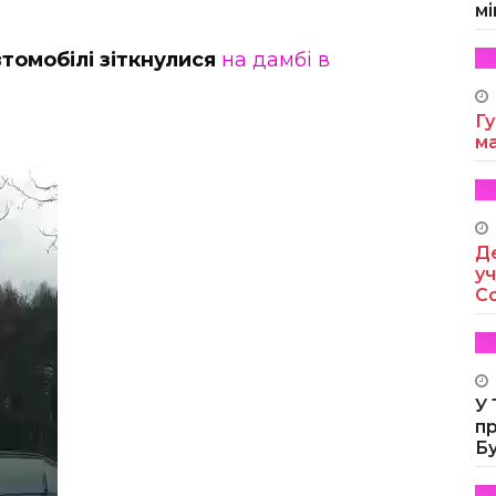
мі
втомобілі зіткнулися
на дамбі в
Гу
м
Де
уч
Co
У
п
Б