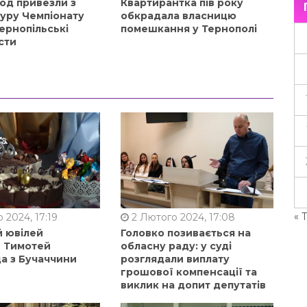
од привезли з
Квартирантка пів року
туру Чемпіонату
обкрадала власницю
ернопільські
помешкання у Тернополі
сти
« 
 2024, 17:19
2 Лютого 2024, 17:08
й ювілей
Головко позивається на
в Тимотей
обласну раду: у суді
а з Бучаччини
розглядали виплату
грошової компенсації та
виклик на допит депутатів