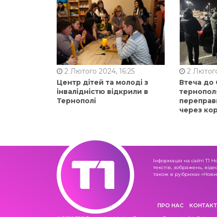
2 Лютого 2024, 16:25
2 Лютого
Центр дітей та молоді з
Втеча до
інвалідністю відкрили в
тернопол
Тернополі
переправ
через ко
Інформація на сайті Т1 Н
текстів, зображень, віде
також в рубриках «Новин
ПРО НАС
КОНТАКТ