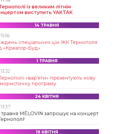
17:10
Тернополі із великим літнім
онцертом виступить YAKTAK
14 ТРАВНЯ
15:56
иждень спеціальних цін ЖК Тернополя
д «Креатор-Буд»
1 ТРАВНЯ
13:32
Тернополі «вар’яти» презентують нову
умористичну програму
24 КВІТНЯ
13:37
 травня MÉLOVIN запрошує на концерт
Тернополі!
19 КВІТНЯ