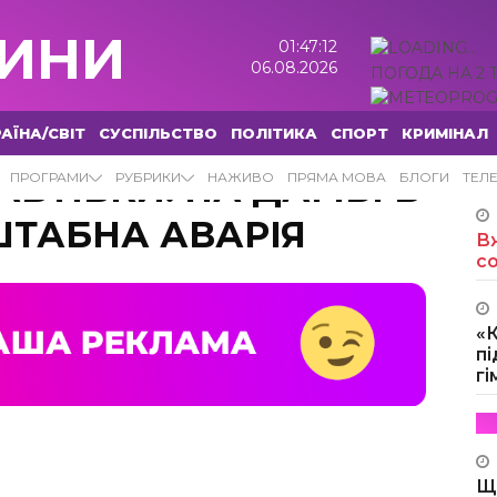
ИНИ
01:47:13
06.08.2026
ПОГОДА НА 2 
АЇНА/СВІТ
СУСПІЛЬСТВО
ПОЛІТИКА
СПОРТ
КРИМІНАЛ
АВТІВКИ: НА ДАМБІ В
ПРОГРАМИ
РУБРИКИ
НАЖИВО
ПРЯМА МОВА
БЛОГИ
ТЕЛ
ШТАБНА АВАРІЯ
Вж
с
«
пі
г
Щ