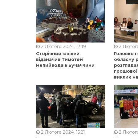
2 Лютого 2024, 17:19
2 Лютого
Сторічний ювілей
Головко 
відзначив Тимотей
обласну р
Непийвода з Бучаччини
розгляда
грошової
виклик на
2 Лютого 2024, 15:21
2 Лютого