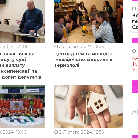
К
г
Co
 2024, 17:08
2 Лютого 2024, 16:25
позивається на
Центр дітей та молоді з
KR
аду: у суді
інвалідністю відкрили в
Те
ли виплату
Тернополі
Ук
 компенсації та
 допит депутатів
А
 2024, 15:00
2 Лютого 2024, 12:56