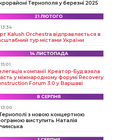
крорайоні Тернополя у березні 2025
21 ЛЮТОГО
13:34
рт Kalush Orchestra відправляється в
асштабний тур містами України
14 ЛИСТОПАДА
15:01
легація компанії Креатор-Буд взяла
асть у міжнародному форумі Recovery
nstruction Forum 3.0 у Варшаві
8 СЕРПНЯ
13:00
 Тернополі з новою концертною
рограмою виступить Наталія
учинська
1 СЕРПНЯ