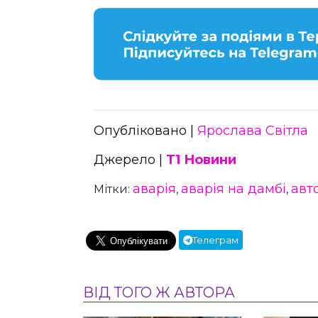
Опубліковано |
Ярослава Світла
Джерело |
Т1 Новини
аварія
аварія на дамбі
авт
Мітки:
,
,
Телеграм
ВІД ТОГО Ж АВТОРА