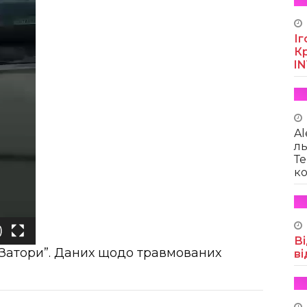
Іг
Кр
I
Al
ль
Те
ко
Ві
ь Затори”. Даних щодо травмованих
ві