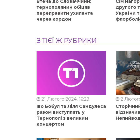
Втеча до Словаччини:
Сім нагор
тернополянин обіцяв
другого 
переправити ухилянта
України т
через кордон
флорболі
З ТІЄЇ Ж РУБРИКИ
21 Лютого 2024, 16:29
2 Лютого
Іво Бобул та Ліля Сандулеса
Сторічни
разом виступлять у
відзначи
Тернополі з великим
Непийвод
концертом