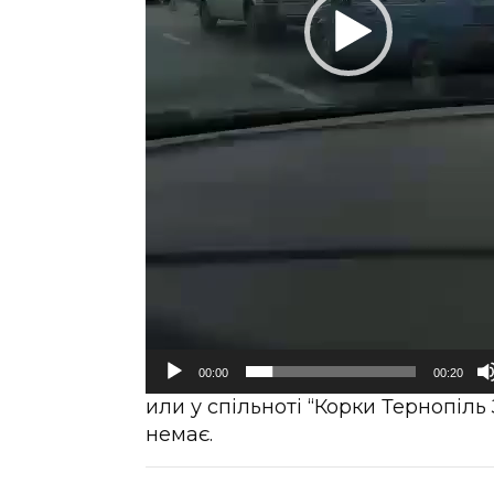
00:00
00:20
или у спільноті “Корки Тернопіл
немає.