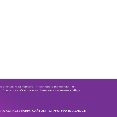
«Тернопіль1»). За повного чи часткового використання
 t1news.tv – є обов'язковим. Матеріали з позначкою «R», а
ИЛА КОРИСТУВАННЯ САЙТОМ
СТРУКТУРА ВЛАСНОСТІ