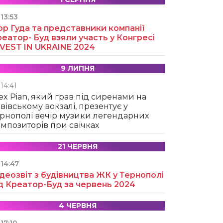
13:53
ор Гуда та представники компанії
еатор- Буд взяли участь у Конгресі
NVEST IN UKRAINE 2024
9 ЛИПНЯ
14:41
ex Pian, який грав під сиренами на
вівському вокзалі, презентує у
рнополі вечір музики легендарних
мпозиторів при свічках
21 ЧЕРВНЯ
14:47
деозвіт з будівництва ЖК у Тернополі
д Креатор-Буд за червень 2024
4 ЧЕРВНЯ