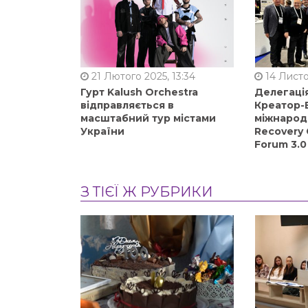
21 Лютого 2025, 13:34
14 Листо
Гурт Kalush Orchestra
Делегація
відправляється в
Креатор-Б
масштабний тур містами
міжнарод
України
Recovery 
Forum 3.0
З ТІЄЇ Ж РУБРИКИ