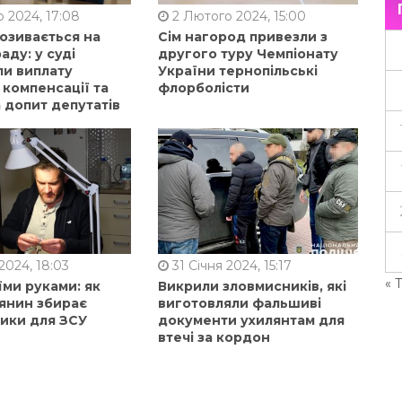
 2024, 17:08
2 Лютого 2024, 15:00
позивається на
Сім нагород привезли з
аду: у суді
другого туру Чемпіонату
ли виплату
України тернопільські
 компенсації та
флорболісти
 допит депутатів
2024, 18:03
31 Січня 2024, 15:17
« 
їми руками: як
Викрили зловмисників, які
янин збирає
виготовляли фальшиві
ники для ЗСУ
документи ухилянтам для
втечі за кордон