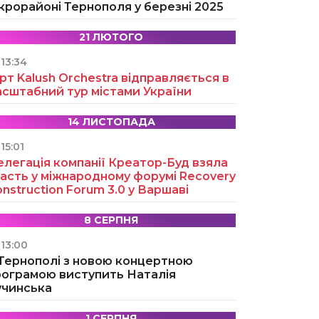
крорайоні Тернополя у березні 2025
21 ЛЮТОГО
13:34
рт Kalush Orchestra відправляється в
асштабний тур містами України
14 ЛИСТОПАДА
15:01
легація компанії Креатор-Буд взяла
асть у міжнародному форумі Recovery
nstruction Forum 3.0 у Варшаві
8 СЕРПНЯ
13:00
 Тернополі з новою концертною
рограмою виступить Наталія
учинська
1 СЕРПНЯ