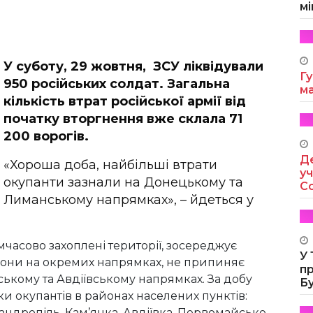
мі
У суботу, 29 жовтня, ЗСУ ліквідували
Гу
950 російських солдат. Загальна
м
кількість втрат російської армії від
початку вторгнення вже склала 71
200 ворогів.
Де
«Хороша доба, найбільші втрати
уч
окупанти зазнали на Донецькому та
Co
Лиманському напрямках», – йдеться у
часово захоплені території, зосереджує
У
рони на окремих напрямках, не припиняє
п
ькому та Авдіївському напрямках. За добу
Б
и окупантів в районах населених пунктів:
андропіль, Кам’янка, Авдіївка, Первомайське,