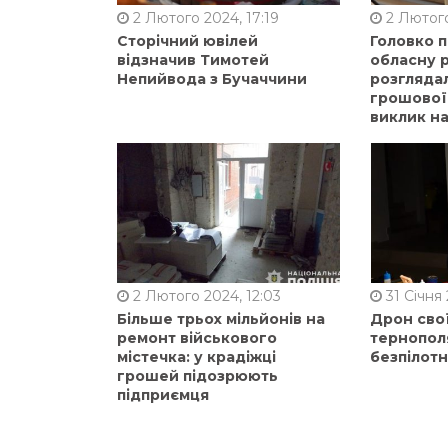
2 Лютого 2024, 17:19
2 Лютого
Сторічний ювілей
Головко 
відзначив Тимотей
обласну р
Непийвода з Бучаччини
розгляда
грошової
виклик на
2 Лютого 2024, 12:03
31 Січня 
Більше трьох мільйонів на
Дрон сво
ремонт військового
тернопол
містечка: у крадіжці
безпілот
грошей підозрюють
підприємця