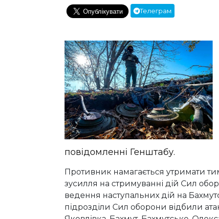
Телеграм
повідомленні Генштабу.
Противник намагається утримати тим
зусилля на стримуванні дій Сил обо
ведення наступальних дій на Бахмутс
підрозділи Сил оборони відбили атак
Яковлівка, Бахмут, Бахмутське, Олекс