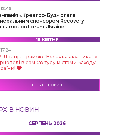
12:49
омпанія «Креатор-Буд» стала
енеральним спонсором Recovery
nstruction Forum Ukraine!
18 КВІТНЯ
17:24
UТ із програмою “Весняна акустика” у
рнополі в рамках туру містами Заходу
раїни!
БІЛЬШЕ НОВИН
РХІВ НОВИН
СЕРПЕНЬ 2026