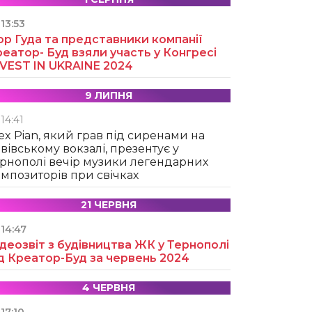
13:53
ор Гуда та представники компанії
еатор- Буд взяли участь у Конгресі
NVEST IN UKRAINE 2024
9 ЛИПНЯ
14:41
ex Pian, який грав під сиренами на
вівському вокзалі, презентує у
рнополі вечір музики легендарних
мпозиторів при свічках
21 ЧЕРВНЯ
14:47
деозвіт з будівництва ЖК у Тернополі
д Креатор-Буд за червень 2024
4 ЧЕРВНЯ