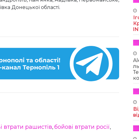
івка Донецької області.
Іг
Кр
I
Al
ль
Те
ко
Ві
ві
і втрати рашистів
бойові втрати росії
,
,