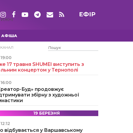
ЕФІР
ТИЖНІ
АФІША
15 ТРАВНЯ
ЕКАНАЛ
19:00
е 17 травня SHUMEI виступить з
ольним концертом у Тернополі
16:00
Креатор-Буд» продовжує
дтримувати збірну з художньої
імнастики
19 БЕРЕЗНЯ
12:12
о відбувається у Варшавському