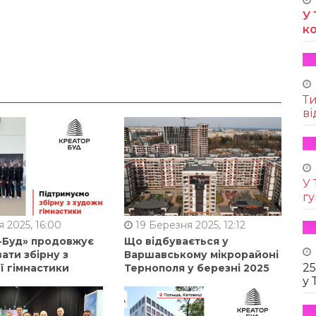
У 
к
Т
ві
У 
г
 2025, 16:00
19 Березня 2025, 12:12
-Буд» продовжує
Що відбувається у
ати збірну з
Варшавському мікрорайоні
25
ї гімнастики
Тернополя у березні 2025
у 