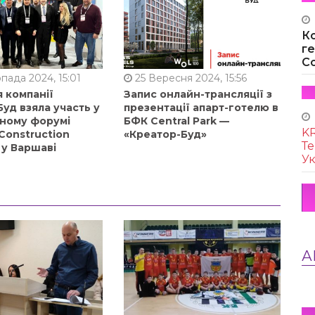
К
г
Co
пада 2024, 15:01
25 Вересня 2024, 15:56
 компанії
Запис онлайн-трансляції з
уд взяла участь у
презентації апарт-готелю в
ному форумі
БФК Central Park —
KR
Construction
«Креатор-Буд»
Те
 у Варшаві
Ук
А