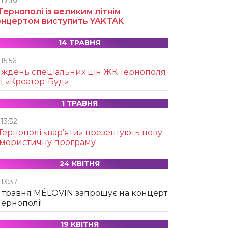
17:10
Тернополі із великим літнім
онцертом виступить YAKTAK
14 ТРАВНЯ
15:56
иждень спеціальних цін ЖК Тернополя
д «Креатор-Буд»
1 ТРАВНЯ
13:32
Тернополі «вар’яти» презентують нову
умористичну програму
24 КВІТНЯ
13:37
 травня MÉLOVIN запрошує на концерт
Тернополі!
19 КВІТНЯ