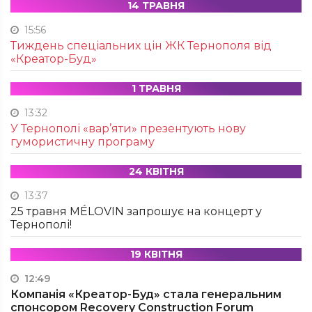
14 ТРАВНЯ
15:56
Тиждень спеціальних цін ЖК Тернополя від
«Креатор-Буд»
1 ТРАВНЯ
13:32
У Тернополі «вар’яти» презентують нову
гумористичну програму
24 КВІТНЯ
13:37
25 травня MÉLOVIN запрошує на концерт у
Тернополі!
19 КВІТНЯ
12:49
Компанія «Креатор-Буд» стала генеральним
спонсором Recovery Construction Forum