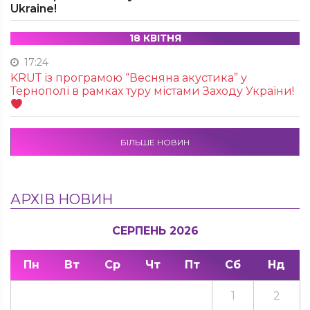
Ukraine!
18 КВІТНЯ
17:24
KRUТ із програмою “Весняна акустика” у
Тернополі в рамках туру містами Заходу України!
БІЛЬШЕ НОВИН
АРХІВ НОВИН
СЕРПЕНЬ 2026
Пн
Вт
Ср
Чт
Пт
Сб
Нд
1
2