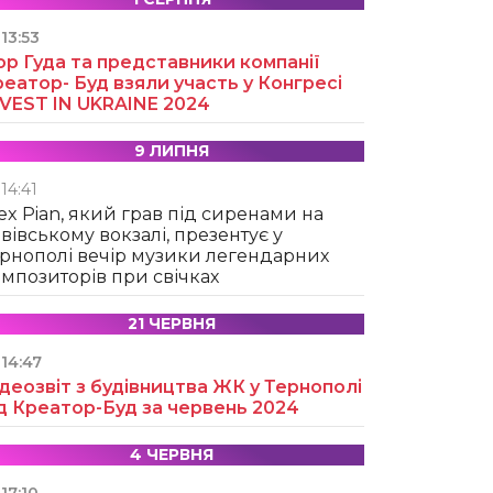
13:53
ор Гуда та представники компанії
еатор- Буд взяли участь у Конгресі
NVEST IN UKRAINE 2024
9 ЛИПНЯ
14:41
ex Pian, який грав під сиренами на
вівському вокзалі, презентує у
рнополі вечір музики легендарних
мпозиторів при свічках
21 ЧЕРВНЯ
14:47
деозвіт з будівництва ЖК у Тернополі
д Креатор-Буд за червень 2024
4 ЧЕРВНЯ