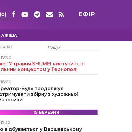
ЕФІР
ТИЖНІ
АФІША
15 ТРАВНЯ
ЕКАНАЛ
19:00
е 17 травня SHUMEI виступить з
ольним концертом у Тернополі
16:00
Креатор-Буд» продовжує
дтримувати збірну з художньої
імнастики
19 БЕРЕЗНЯ
12:12
о відбувається у Варшавському