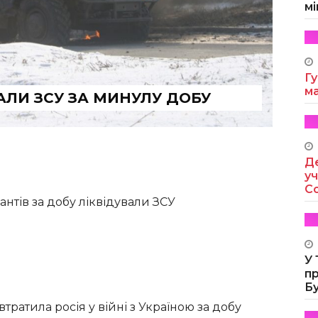
мі
Гу
м
ВАЛИ ЗСУ ЗА МИНУЛУ ДОБУ
Де
уч
Co
нтів за добу ліквідували ЗСУ
У
п
Б
втратила росія у війні з Україною за добу