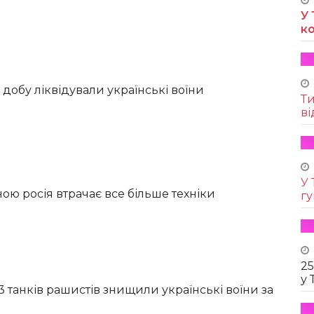
У 
к
а добу ліквідували українські воїни
Т
ві
У 
їною росія втрачає все більше техніки
г
25
у 
13 танків рашистів знищили українські воїни за