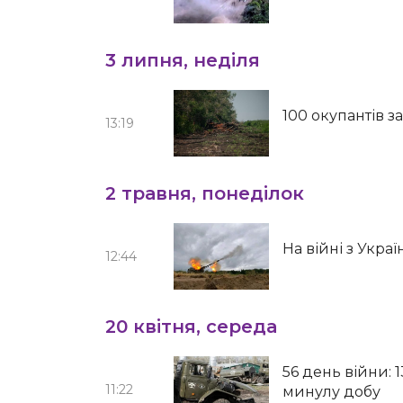
3 липня, неділя
100 окупантів з
13:19
2 травня, понеділок
На війні з Укра
12:44
20 квітня, середа
56 день війни: 
11:22
минулу добу