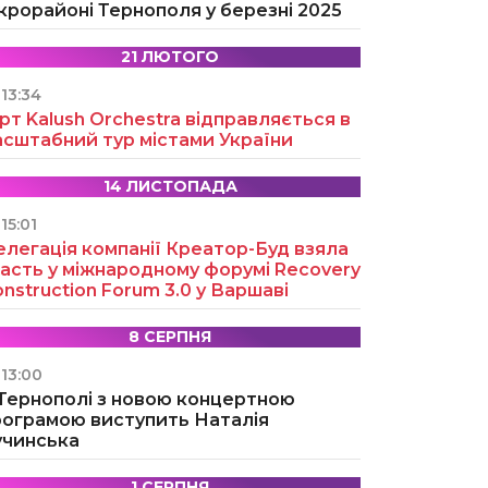
крорайоні Тернополя у березні 2025
21 ЛЮТОГО
13:34
рт Kalush Orchestra відправляється в
асштабний тур містами України
14 ЛИСТОПАДА
15:01
легація компанії Креатор-Буд взяла
асть у міжнародному форумі Recovery
nstruction Forum 3.0 у Варшаві
8 СЕРПНЯ
13:00
 Тернополі з новою концертною
рограмою виступить Наталія
учинська
1 СЕРПНЯ