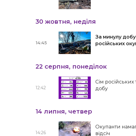
30 жовтня, неділя
За минулу добу
14:45
російських оку
22 серпня, понеділок
Сім російських 
12:42
добу
14 липня, четвер
Окупанти намаг
14:26
відсіч