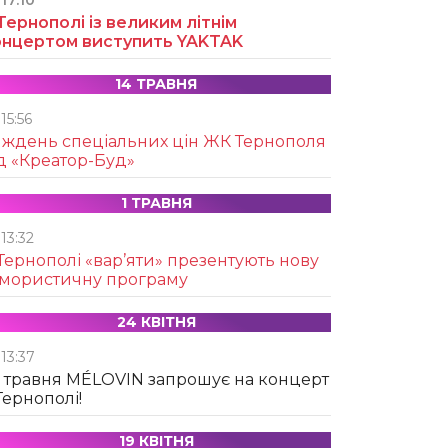
17:10
Тернополі із великим літнім
онцертом виступить YAKTAK
14 ТРАВНЯ
15:56
иждень спеціальних цін ЖК Тернополя
д «Креатор-Буд»
1 ТРАВНЯ
13:32
Тернополі «вар’яти» презентують нову
умористичну програму
24 КВІТНЯ
13:37
 травня MÉLOVIN запрошує на концерт
Тернополі!
19 КВІТНЯ