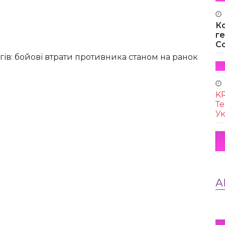
К
г
Co
ів: бойові втрати противника станом на ранок
KR
Те
Ук
А