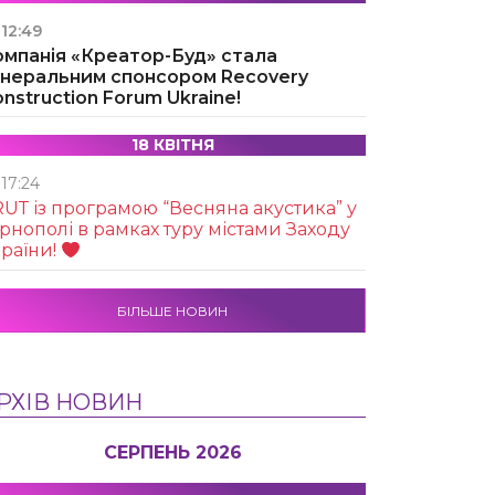
12:49
омпанія «Креатор-Буд» стала
енеральним спонсором Recovery
nstruction Forum Ukraine!
18 КВІТНЯ
17:24
UТ із програмою “Весняна акустика” у
рнополі в рамках туру містами Заходу
раїни!
БІЛЬШЕ НОВИН
РХІВ НОВИН
СЕРПЕНЬ 2026