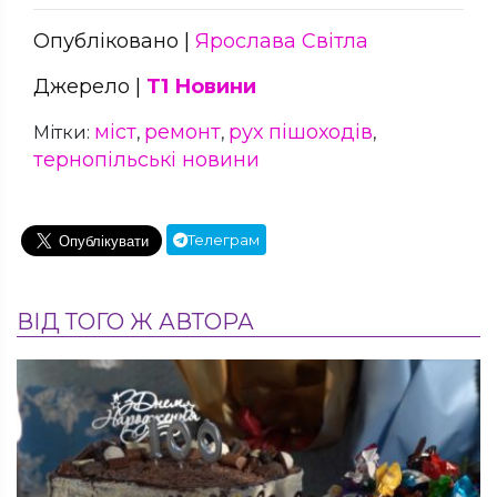
Опубліковано |
Ярослава Світла
Джерело |
Т1 Новини
міст
ремонт
рух пішоходів
Мітки:
,
,
,
тернопільські новини
Телеграм
ВІД ТОГО Ж АВТОРА