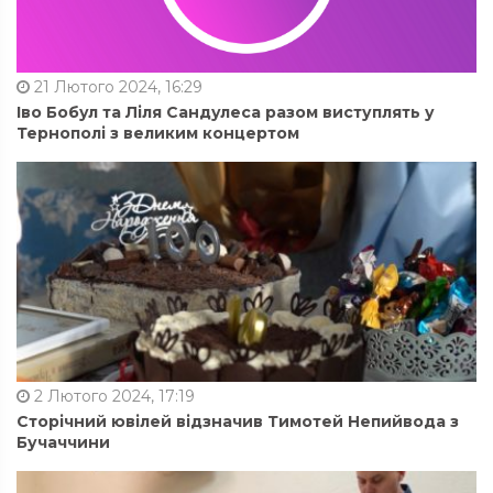
21 Лютого 2024, 16:29
Іво Бобул та Ліля Сандулеса разом виступлять у
Тернополі з великим концертом
2 Лютого 2024, 17:19
Сторічний ювілей відзначив Тимотей Непийвода з
Бучаччини