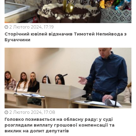
2 Лютого 2024, 17:19
Сторічний ювілей відзначив Тимотей Непийвода з
Бучаччини
2 Лютого 2024, 17:08
Головко позивається на обласну раду: у суді
розглядали виплату грошової компенсації та
виклик на допит депутатів