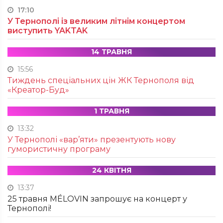
17:10
У Тернополі із великим літнім концертом
виступить YAKTAK
14 ТРАВНЯ
15:56
Тиждень спеціальних цін ЖК Тернополя від
«Креатор-Буд»
1 ТРАВНЯ
13:32
У Тернополі «вар’яти» презентують нову
гумористичну програму
24 КВІТНЯ
13:37
25 травня MÉLOVIN запрошує на концерт у
Тернополі!