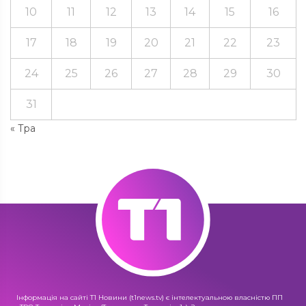
10
11
12
13
14
15
16
17
18
19
20
21
22
23
24
25
26
27
28
29
30
31
« Тра
Інформація на сайті Т1 Новини (t1news.tv) є інтелектуальною власністю ПП