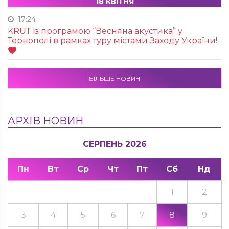
18 КВІТНЯ
17:24
KRUТ із програмою “Весняна акустика” у
Тернополі в рамках туру містами Заходу України!
БІЛЬШЕ НОВИН
АРХІВ НОВИН
СЕРПЕНЬ 2026
Пн
Вт
Ср
Чт
Пт
Сб
Нд
1
2
3
4
5
6
7
8
9