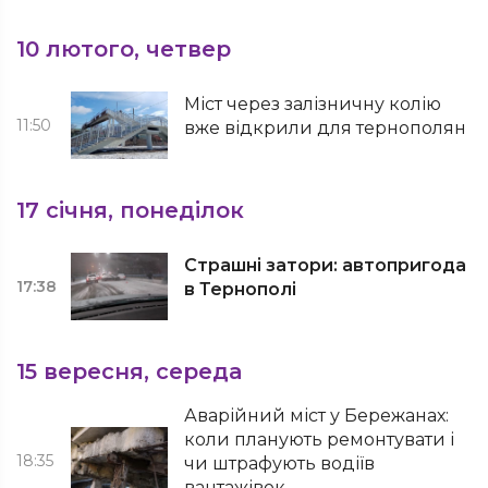
10 лютого, четвер
Міст через залізничну колію
11:50
вже відкрили для тернополян
17 січня, понеділок
Страшні затори: автопригода
17:38
в Тернополі
15 вересня, середа
Аварійний міст у Бережанах:
коли планують ремонтувати і
18:35
чи штрафують водіїв
вантажівок