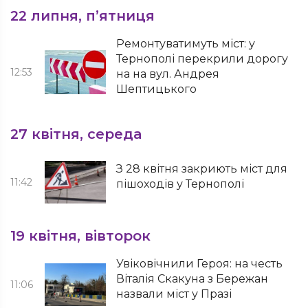
22 липня, п’ятниця
Ремонтуватимуть міст: у
Тернополі перекрили дорогу
12:53
на на вул. Андрея
Шептицького
27 квітня, середа
З 28 квітня закриють міст для
11:42
пішоходів у Тернополі
19 квітня, вівторок
Увіковічнили Героя: на честь
Віталія Скакуна з Бережан
11:06
назвали міст у Празі