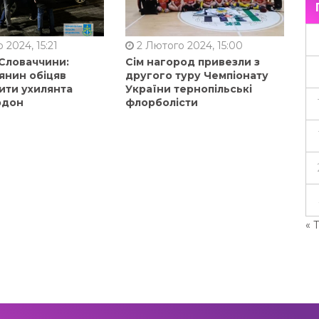
 2024, 15:21
2 Лютого 2024, 15:00
 Словаччини:
Сім нагород привезли з
янин обіцяв
другого туру Чемпіонату
ити ухилянта
України тернопільські
рдон
флорболісти
« 