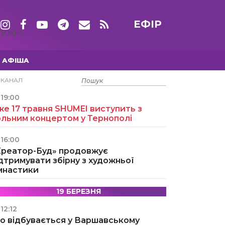
ЕФІР
ТИЖНІ
АФІША
15 ТРАВНЯ
ЕКАНАЛ
19:00
е 17 травня SHUMEI виступить з
ольним концертом у Тернополі
16:00
Креатор-Буд» продовжує
дтримувати збірну з художньої
імнастики
19 БЕРЕЗНЯ
12:12
о відбувається у Варшавському