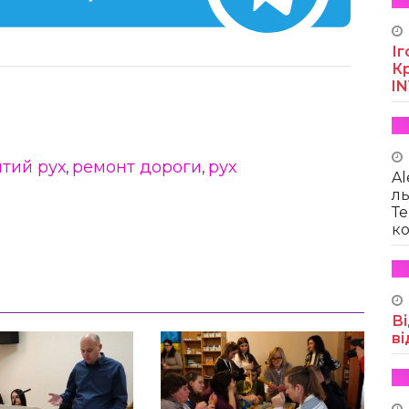
Іг
Кр
I
тий рух
ремонт дороги
рух
,
,
Al
ль
Те
ко
Ві
ві