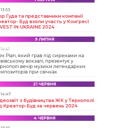
13:53
ор Гуда та представники компанії
еатор- Буд взяли участь у Конгресі
NVEST IN UKRAINE 2024
9 ЛИПНЯ
14:41
ex Pian, який грав під сиренами на
вівському вокзалі, презентує у
рнополі вечір музики легендарних
мпозиторів при свічках
21 ЧЕРВНЯ
14:47
деозвіт з будівництва ЖК у Тернополі
д Креатор-Буд за червень 2024
4 ЧЕРВНЯ