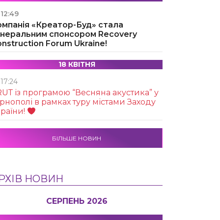
12:49
омпанія «Креатор-Буд» стала
енеральним спонсором Recovery
nstruction Forum Ukraine!
18 КВІТНЯ
17:24
UТ із програмою “Весняна акустика” у
рнополі в рамках туру містами Заходу
раїни!
БІЛЬШЕ НОВИН
РХІВ НОВИН
СЕРПЕНЬ 2026