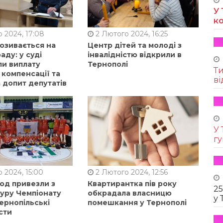
У 
к
 2024, 17:08
2 Лютого 2024, 16:25
позивається на
Центр дітей та молоді з
аду: у суді
інвалідністю відкрили в
ли виплату
Тернополі
Т
 компенсації та
ві
 допит депутатів
У 
г
 2024, 15:00
2 Лютого 2024, 12:56
од привезли з
Квартирантка пів року
25
туру Чемпіонату
обкрадала власницю
у 
ернопільські
помешкання у Тернополі
сти