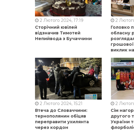
2 Лютого 2024, 17:19
2 Лютого
Сторічний ювілей
Головко 
відзначив Тимотей
обласну р
Непийвода з Бучаччини
розгляда
грошової
виклик на
2 Лютого 2024, 15:21
2 Лютого
Втеча до Словаччини:
Сім нагор
тернополянин обіцяв
другого 
переправити ухилянта
України т
через кордон
флорболі