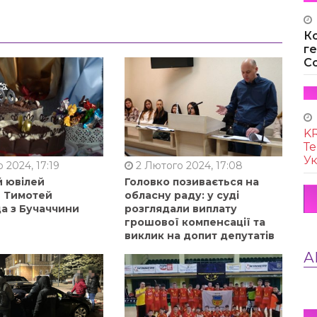
К
г
Co
KR
Те
Ук
 2024, 17:19
2 Лютого 2024, 17:08
й ювілей
Головко позивається на
в Тимотей
обласну раду: у суді
а з Бучаччини
розглядали виплату
грошової компенсації та
виклик на допит депутатів
А