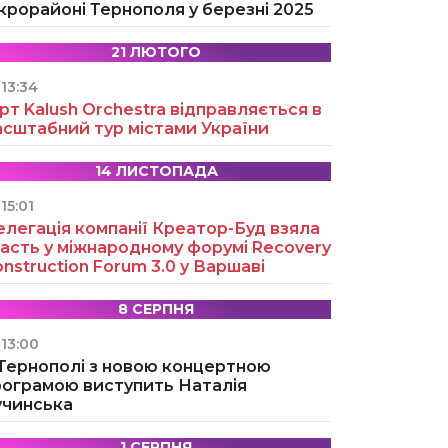
крорайоні Тернополя у березні 2025
21 ЛЮТОГО
13:34
рт Kalush Orchestra відправляється в
асштабний тур містами України
14 ЛИСТОПАДА
15:01
легація компанії Креатор-Буд взяла
асть у міжнародному форумі Recovery
nstruction Forum 3.0 у Варшаві
8 СЕРПНЯ
13:00
 Тернополі з новою концертною
рограмою виступить Наталія
учинська
1 СЕРПНЯ