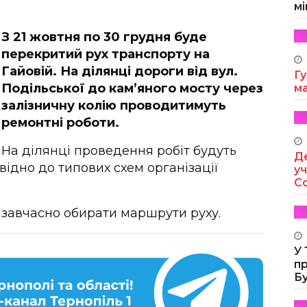
мі
З 21 жовтня по 30 грудня буде
перекритий рух транспорту на
Гайовій. На ділянці дороги від вул.
Гу
Подільської до кам’яного мосту через
м
залізничну колію проводитимуть
ремонтні роботи.
На ділянці проведення робіт будуть
Де
відно до типових схем організації
уч
Co
 завчасно обирати маршрути руху.
У
п
Б