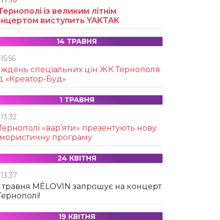
17:10
Тернополі із великим літнім
онцертом виступить YAKTAK
14 ТРАВНЯ
15:56
иждень спеціальних цін ЖК Тернополя
д «Креатор-Буд»
1 ТРАВНЯ
13:32
Тернополі «вар’яти» презентують нову
умористичну програму
24 КВІТНЯ
13:37
 травня MÉLOVIN запрошує на концерт
Тернополі!
19 КВІТНЯ