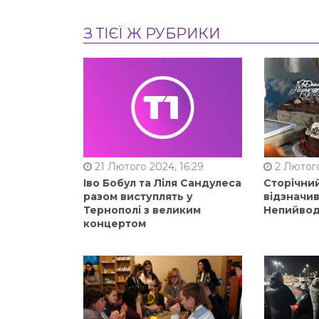
З ТІЄЇ Ж РУБРИКИ
21 Лютого 2024, 16:29
2 Лютого
Іво Бобул та Ліля Сандулеса
Сторічни
разом виступлять у
відзначи
Тернополі з великим
Непийвод
концертом