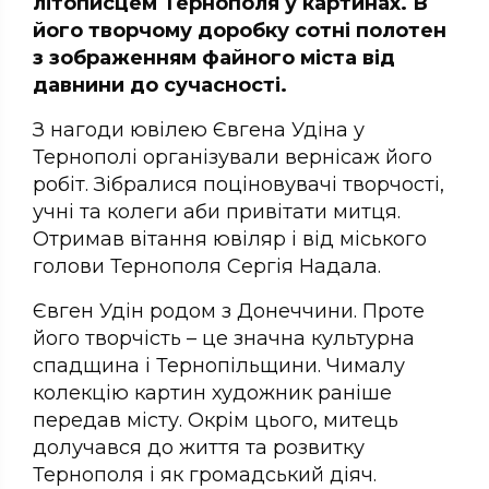
літописцем Тернополя у картинах. В
його творчому доробку сотні полотен
з зображенням файного міста від
давнини до сучасності.
З нагоди ювілею Євгена Удіна у
Тернополі організували вернісаж його
робіт. Зібралися поціновувачі творчості,
учні та колеги аби привітати митця.
Отримав вітання ювіляр і від міського
голови Тернополя Сергія Надала.
Євген Удін родом з Донеччини. Проте
його творчість – це значна культурна
спадщина і Тернопільщини. Чималу
колекцію картин художник раніше
передав місту. Окрім цього, митець
долучався до життя та розвитку
Тернополя і як громадський діяч.