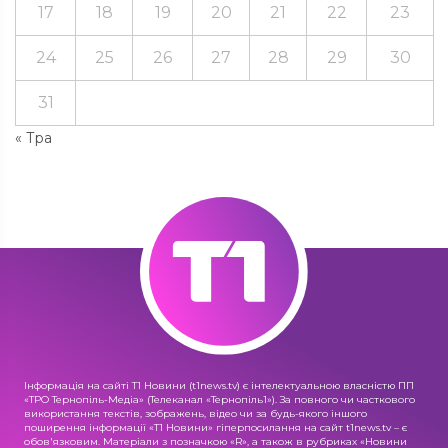
17
18
19
20
21
22
23
24
25
26
27
28
29
30
31
« Тра
Інформація на сайті Т1 Новини (t1news.tv) є інтелектуальною власністю ПП
«ТРО Тернопіль-Медіа» (Телеканал «Тернопіль1»). За повного чи часткового
використання текстів, зображень, відео чи за будь-якого іншого
поширення інформації «Т1 Новини» гіперпосилання на сайт t1news.tv – є
обов'язковим. Матеріали з позначкою «R», а також в рубриках «Новини