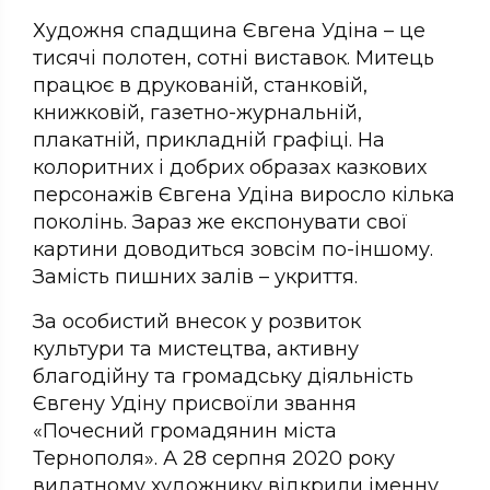
Художня спадщина Євгена Удіна – це
тисячі полотен, сотні виставок. Митець
працює в друкованій, станковій,
книжковій, газетно-журнальній,
плакатній, прикладній графіці. На
колоритних і добрих образах казкових
персонажів Євгена Удіна виросло кілька
поколінь. Зараз же експонувати свої
картини доводиться зовсім по-іншому.
Замість пишних залів – укриття.
За особистий внесок у розвиток
культури та мистецтва, активну
благодійну та громадську діяльність
Євгену Удіну присвоїли звання
«Почесний громадянин міста
Тернополя». А 28 серпня 2020 року
видатному художнику відкрили іменну