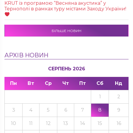
KRUТ із програмою “Весняна акустика” у
Тернополі в рамках туру містами Заходу України!
БІЛЬШЕ НОВИН
АРХІВ НОВИН
СЕРПЕНЬ 2026
Пн
Вт
Ср
Чт
Пт
Сб
Нд
1
2
3
4
5
6
7
8
9
10
11
12
13
14
15
16