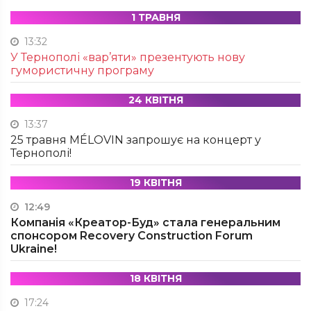
1 ТРАВНЯ
13:32
У Тернополі «вар’яти» презентують нову
гумористичну програму
24 КВІТНЯ
13:37
25 травня MÉLOVIN запрошує на концерт у
Тернополі!
19 КВІТНЯ
12:49
Компанія «Креатор-Буд» стала генеральним
спонсором Recovery Construction Forum
Ukraine!
18 КВІТНЯ
17:24