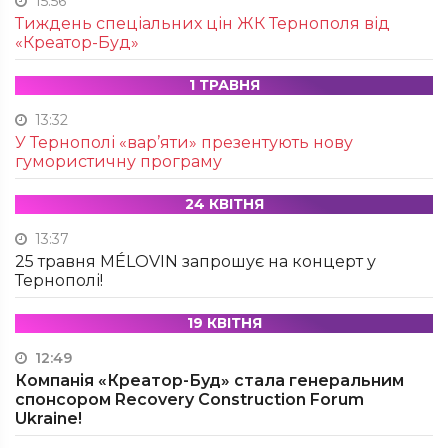
15:56
Тиждень спеціальних цін ЖК Тернополя від
«Креатор-Буд»
1 ТРАВНЯ
13:32
У Тернополі «вар’яти» презентують нову
гумористичну програму
24 КВІТНЯ
13:37
25 травня MÉLOVIN запрошує на концерт у
Тернополі!
19 КВІТНЯ
12:49
Компанія «Креатор-Буд» стала генеральним
спонсором Recovery Construction Forum
Ukraine!