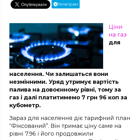
Телеграм
Ціни
на газ
для
населення. Чи залишаться вони
незмінними. Уряд утримує вартість
палива на довоєнному рівні, тому за
газ і далі платитимемо 7 грн 96 коп за
кубометр.
Зараз для населення діє тарифний план
“Фіксований”. Він тримає ціну саме на
рівні 7.96 і його продовжили