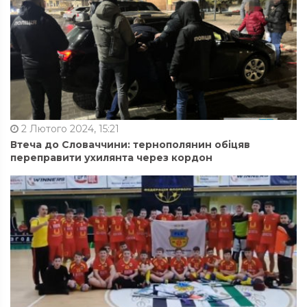
2 Лютого 2024, 15:21
Втеча до Словаччини: тернополянин обіцяв
переправити ухилянта через кордон