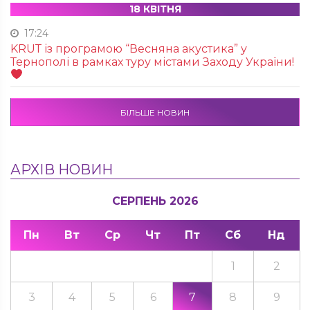
18 КВІТНЯ
17:24
KRUТ із програмою “Весняна акустика” у
Тернополі в рамках туру містами Заходу України!
БІЛЬШЕ НОВИН
АРХІВ НОВИН
СЕРПЕНЬ 2026
Пн
Вт
Ср
Чт
Пт
Сб
Нд
1
2
3
4
5
6
7
8
9