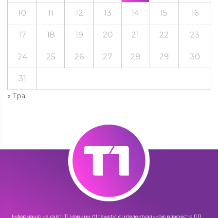
10
11
12
13
14
15
16
17
18
19
20
21
22
23
24
25
26
27
28
29
30
31
« Тра
Інформація на сайті Т1 Новини (t1news.tv) є інтелектуальною власністю ПП