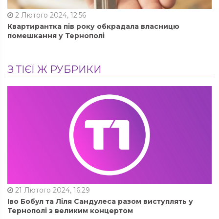
2 Лютого 2024, 12:56
Квартирантка пів року обкрадала власницю
помешкання у Тернополі
З ТІЄЇ Ж РУБРИКИ
21 Лютого 2024, 16:29
Іво Бобул та Ліля Сандулеса разом виступлять у
Тернополі з великим концертом