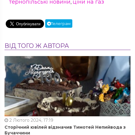
тернопільські новини
ціни на газ
,
Телеграм
ВІД ТОГО Ж АВТОРА
2 Лютого 2024, 17:19
Сторічний ювілей відзначив Тимотей Непийвода з
Бучаччини