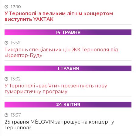
17:10
У Тернополі із великим літнім концертом
виступить YAKTAK
14 ТРАВНЯ
15:56
Тиждень спеціальних цін ЖК Тернополя від
«Креатор-Буд»
1 ТРАВНЯ
13:32
У Тернополі «вар’яти» презентують нову
гумористичну програму
24 КВІТНЯ
13:37
25 травня MÉLOVIN запрошує на концерт у
Тернополі!