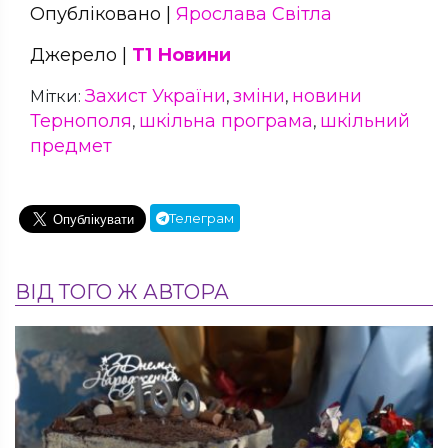
Опубліковано |
Ярослава Світла
Джерело |
Т1 Новини
Захист України
зміни
новини
Мітки:
,
,
Тернополя
шкільна програма
шкільний
,
,
предмет
Телеграм
ВІД ТОГО Ж АВТОРА