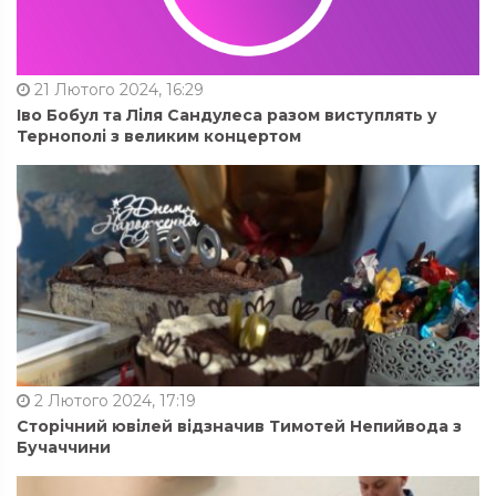
21 Лютого 2024, 16:29
Іво Бобул та Ліля Сандулеса разом виступлять у
Тернополі з великим концертом
2 Лютого 2024, 17:19
Сторічний ювілей відзначив Тимотей Непийвода з
Бучаччини