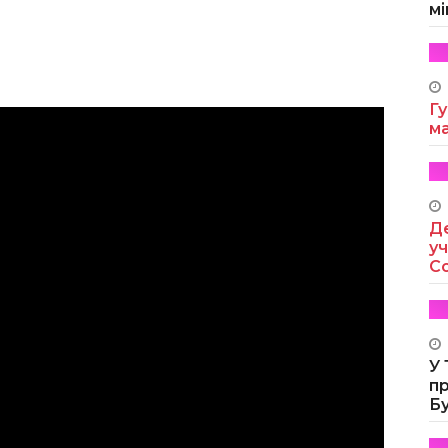
мі
Гу
м
Де
уч
Co
У
п
Б