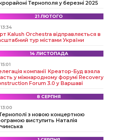
крорайоні Тернополя у березні 2025
21 ЛЮТОГО
13:34
рт Kalush Orchestra відправляється в
асштабний тур містами України
14 ЛИСТОПАДА
15:01
легація компанії Креатор-Буд взяла
асть у міжнародному форумі Recovery
nstruction Forum 3.0 у Варшаві
8 СЕРПНЯ
13:00
 Тернополі з новою концертною
рограмою виступить Наталія
учинська
1 СЕРПНЯ