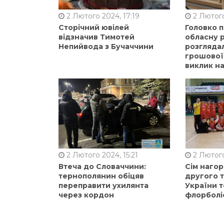
2 Лютого 2024, 17:19
2 Лютого
Сторічний ювілей
Головко 
відзначив Тимотей
обласну р
Непийвода з Бучаччини
розгляда
грошової
виклик на
2 Лютого 2024, 15:21
2 Лютого
Втеча до Словаччини:
Сім нагор
тернополянин обіцяв
другого 
переправити ухилянта
України т
через кордон
флорболі