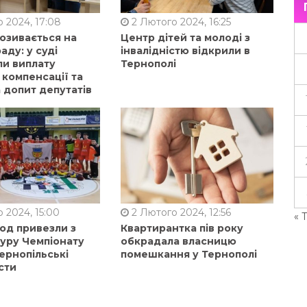
 2024, 17:08
2 Лютого 2024, 16:25
позивається на
Центр дітей та молоді з
аду: у суді
інвалідністю відкрили в
ли виплату
Тернополі
 компенсації та
 допит депутатів
 2024, 15:00
2 Лютого 2024, 12:56
« 
од привезли з
Квартирантка пів року
туру Чемпіонату
обкрадала власницю
ернопільські
помешкання у Тернополі
сти