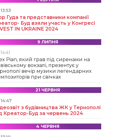
13:53
ор Гуда та представники компанії
еатор- Буд взяли участь у Конгресі
NVEST IN UKRAINE 2024
9 ЛИПНЯ
14:41
ex Pian, який грав під сиренами на
вівському вокзалі, презентує у
рнополі вечір музики легендарних
мпозиторів при свічках
21 ЧЕРВНЯ
14:47
деозвіт з будівництва ЖК у Тернополі
д Креатор-Буд за червень 2024
4 ЧЕРВНЯ