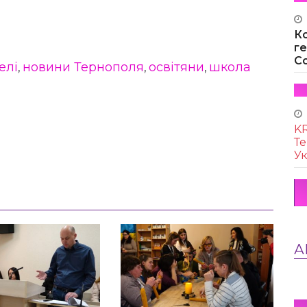
К
г
Co
елі
новини Тернополя
освітяни
школа
,
,
,
KR
Те
Ук
А