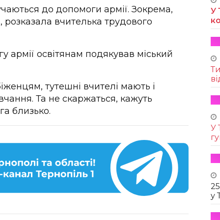
учаються до допомоги армії. Зокрема,
У 
к
 розказала вчителька трудового
гу армії освітянам подякував міський
Т
ві
іженцям, тутешні вчителі мають і
вчання. Та не скаржаться, кажуть
га близько.
У 
г
25
у 