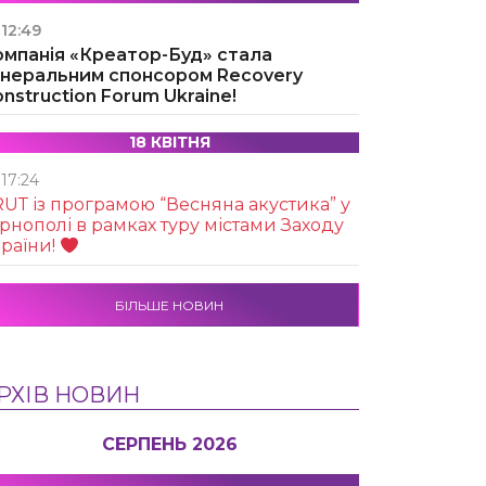
12:49
омпанія «Креатор-Буд» стала
енеральним спонсором Recovery
nstruction Forum Ukraine!
18 КВІТНЯ
17:24
UТ із програмою “Весняна акустика” у
рнополі в рамках туру містами Заходу
раїни!
БІЛЬШЕ НОВИН
РХІВ НОВИН
СЕРПЕНЬ 2026