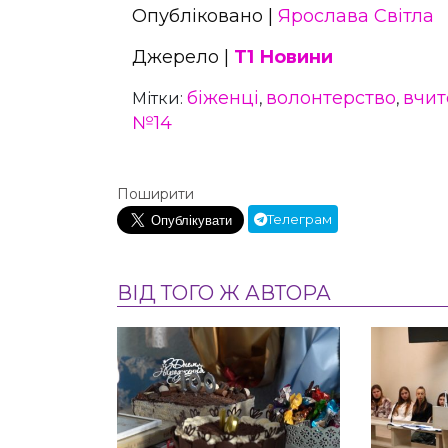
Опубліковано |
Ярослава Світла
Джерело |
Т1 Новини
біженці
волонтерство
вчит
Мітки:
,
,
№14
Поширити
Телеграм
ВІД ТОГО Ж АВТОРА