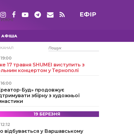
ЕФІР
ТИЖНІ
АФІША
15 ТРАВНЯ
ЕКАНАЛ
19:00
е 17 травня SHUMEI виступить з
ольним концертом у Тернополі
16:00
Креатор-Буд» продовжує
дтримувати збірну з художньої
імнастики
19 БЕРЕЗНЯ
12:12
о відбувається у Варшавському