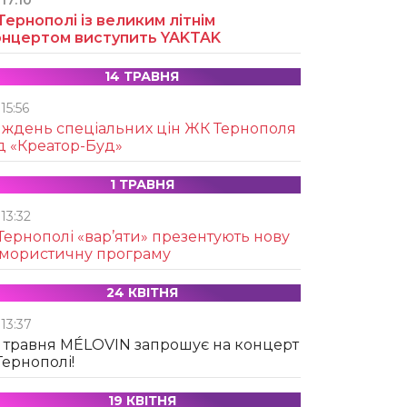
17:10
Тернополі із великим літнім
онцертом виступить YAKTAK
14 ТРАВНЯ
15:56
иждень спеціальних цін ЖК Тернополя
д «Креатор-Буд»
1 ТРАВНЯ
13:32
Тернополі «вар’яти» презентують нову
умористичну програму
24 КВІТНЯ
13:37
 травня MÉLOVIN запрошує на концерт
Тернополі!
19 КВІТНЯ