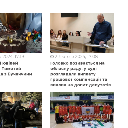
 2024, 17:19
2 Лютого 2024, 17:08
й ювілей
Головко позивається на
в Тимотей
обласну раду: у суді
а з Бучаччини
розглядали виплату
грошової компенсації та
виклик на допит депутатів