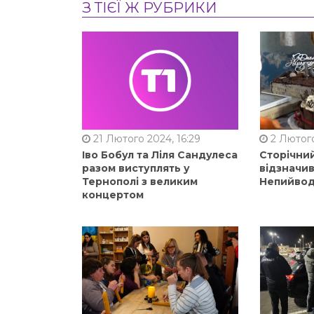
З ТІЄЇ Ж РУБРИКИ
21 Лютого 2024, 16:29
2 Лютого
Іво Бобул та Ліля Сандулеса
Сторічни
разом виступлять у
відзначи
Тернополі з великим
Непийвод
концертом