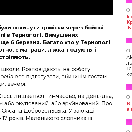
Іг
Кр
 були покинути домівки через бойові
I
олі в Тернополі. Вимушених
ще 6 березня. Багато хто у Тернополі
тно, є матраци, ліжка, годують, і
 стріляють.
Al
ль
Те
 школи. Розповідають, на роботу
ко
реба все підготувати, аби їхнім гостям
и, вечері.
Хтось лишається тимчасово, на день-два,
 дім або окупований, або зруйнований. Про
Ві
ві
 Оксана Добровольська. У закладі
о 17 років. Маленького хлопчика із