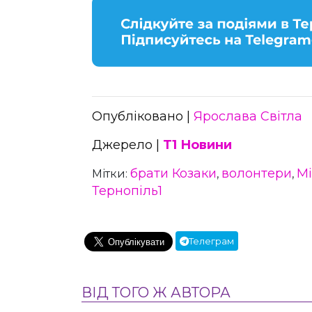
Опубліковано |
Ярослава Світла
Джерело |
Т1 Новини
брати Козаки
волонтери
М
Мітки:
,
,
Тернопіль1
Телеграм
ВІД ТОГО Ж АВТОРА