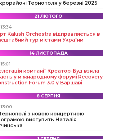
крорайоні Тернополя у березні 2025
21 ЛЮТОГО
13:34
рт Kalush Orchestra відправляється в
асштабний тур містами України
14 ЛИСТОПАДА
15:01
легація компанії Креатор-Буд взяла
асть у міжнародному форумі Recovery
nstruction Forum 3.0 у Варшаві
8 СЕРПНЯ
13:00
 Тернополі з новою концертною
рограмою виступить Наталія
учинська
1 СЕРПНЯ