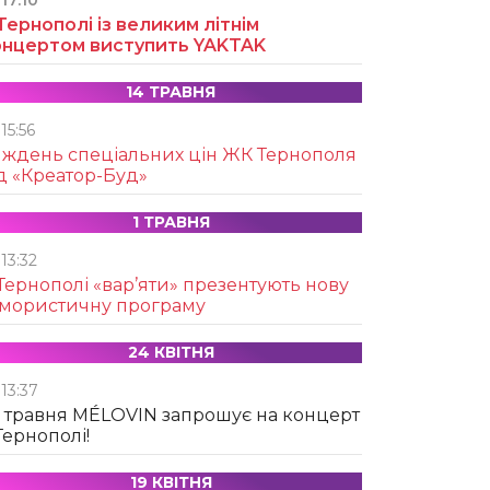
17:10
Тернополі із великим літнім
онцертом виступить YAKTAK
14 ТРАВНЯ
15:56
иждень спеціальних цін ЖК Тернополя
д «Креатор-Буд»
1 ТРАВНЯ
13:32
Тернополі «вар’яти» презентують нову
умористичну програму
24 КВІТНЯ
13:37
 травня MÉLOVIN запрошує на концерт
Тернополі!
19 КВІТНЯ