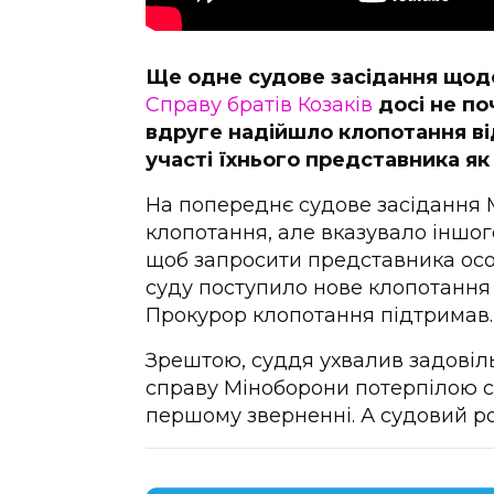
Ще одне судове засідання щод
Справу братів Козаків
досі не по
вдруге надійшло клопотання ві
участі їхнього представника як
На попереднє судове засідання
клопотання, але вказувало іншог
щоб запросити представника особ
суду поступило нове клопотання
Прокурор клопотання підтримав. 
Зрештою, суддя ухвалив задовіль
справу Міноборони потерпілою с
першому зверненні. А судовий ро