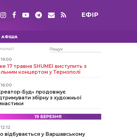
ЕФІР
ТИЖНІ
АФІША
15 ТРАВНЯ
ЕКАНАЛ
19:00
е 17 травня SHUMEI виступить з
ольним концертом у Тернополі
16:00
Креатор-Буд» продовжує
дтримувати збірну з художньої
імнастики
19 БЕРЕЗНЯ
12:12
о відбувається у Варшавському