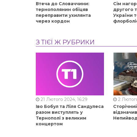
Втеча до Словаччини:
Сім нагор
тернополянин обіцяв
другого 
переправити ухилянта
України т
через кордон
флорболі
З ТІЄЇ Ж РУБРИКИ
21 Лютого 2024, 16:29
2 Лютого
Іво Бобул та Ліля Сандулеса
Сторічни
разом виступлять у
відзначи
Тернополі з великим
Непийвод
концертом