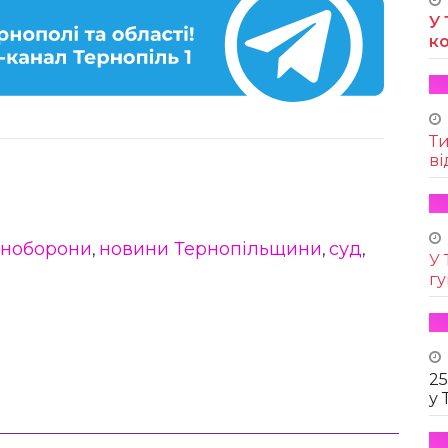
У 
к
Т
ві
іноборони
новини Тернопільщини
суд
,
,
,
У 
г
25
у 