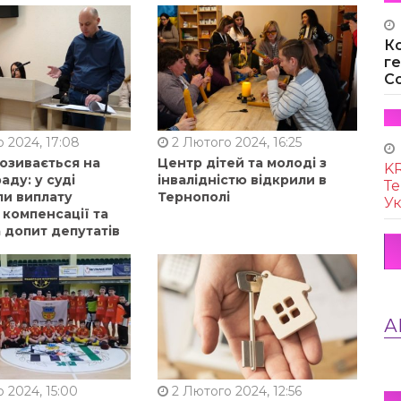
К
г
Co
 2024, 17:08
2 Лютого 2024, 16:25
позивається на
Центр дітей та молоді з
KR
аду: у суді
інвалідністю відкрили в
Те
ли виплату
Тернополі
Ук
 компенсації та
 допит депутатів
А
 2024, 15:00
2 Лютого 2024, 12:56