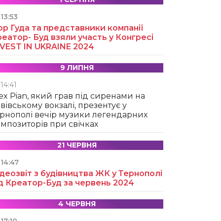
13:53
ор Гуда та представники компанії
еатор- Буд взяли участь у Конгресі
NVEST IN UKRAINE 2024
9 ЛИПНЯ
14:41
ex Pian, який грав під сиренами на
вівському вокзалі, презентує у
рнополі вечір музики легендарних
мпозиторів при свічках
21 ЧЕРВНЯ
14:47
деозвіт з будівництва ЖК у Тернополі
д Креатор-Буд за червень 2024
4 ЧЕРВНЯ