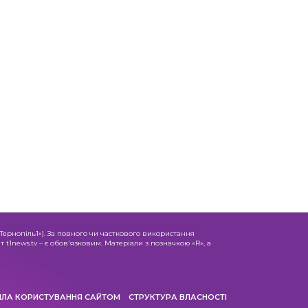
«Тернопіль1»). За повного чи часткового використання
 t1news.tv – є обов'язковим. Матеріали з позначкою «R», а
ИЛА КОРИСТУВАННЯ САЙТОМ
СТРУКТУРА ВЛАСНОСТІ