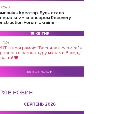
12:49
омпанія «Креатор-Буд» стала
енеральним спонсором Recovery
nstruction Forum Ukraine!
18 КВІТНЯ
17:24
UТ із програмою “Весняна акустика” у
рнополі в рамках туру містами Заходу
раїни!
БІЛЬШЕ НОВИН
РХІВ НОВИН
СЕРПЕНЬ 2026