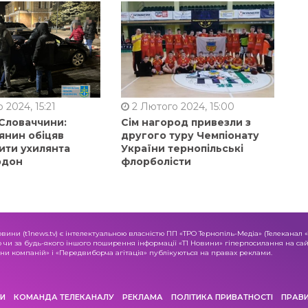
 2024, 15:21
2 Лютого 2024, 15:00
 Словаччини:
Сім нагород привезли з
янин обіцяв
другого туру Чемпіонату
ити ухилянта
України тернопільські
рдон
флорболісти
овини (t1news.tv) є інтелектуальною власністю ПП «ТРО Тернопіль-Медіа» (Телеканал 
о чи за будь-якого іншого поширення інформації «Т1 Новини» гіперпосилання на сайт
и компаній» і «Передвиборча агітація» публікуються на правах реклами.
И
КОМАНДА ТЕЛЕКАНАЛУ
РЕКЛАМА
ПОЛІТИКА ПРИВАТНОСТІ
ПРАВ