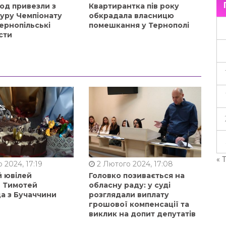
од привезли з
Квартирантка пів року
туру Чемпіонату
обкрадала власницю
ернопільські
помешкання у Тернополі
сти
« 
 2024, 17:19
2 Лютого 2024, 17:08
й ювілей
Головко позивається на
в Тимотей
обласну раду: у суді
а з Бучаччини
розглядали виплату
грошової компенсації та
виклик на допит депутатів