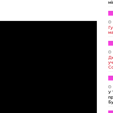
мі
Гу
м
Де
уч
Co
У
п
Б