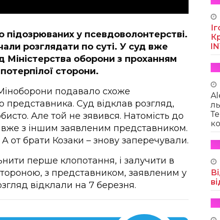
Іг
о підозрюваних у псевдоволонтерстві.
Кр
чали розглядати по суті. У суд вже
I
д Міністерства оборони з проханням
 потерпілої сторони.
 Міноборони подавало схоже
Al
о представника. Суд відклав розгляд,
ль
Те
исто. Але той не зявився. Натомість до
ко
 вже з іншим заявленим представником.
А от брати Козаки – знову заперечували.
нити перше клопотання, і залучити в
тороною, з представником, заявленим у
Ві
ві
згляд відклали на 7 березня.