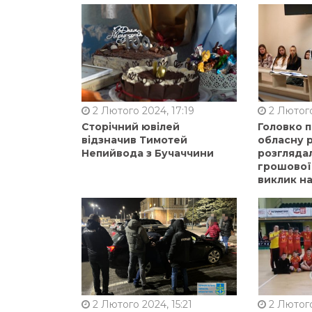
2 Лютого 2024, 17:19
2 Лютого
Сторічний ювілей
Головко 
відзначив Тимотей
обласну р
Непийвода з Бучаччини
розгляда
грошової
виклик на
2 Лютого 2024, 15:21
2 Лютого