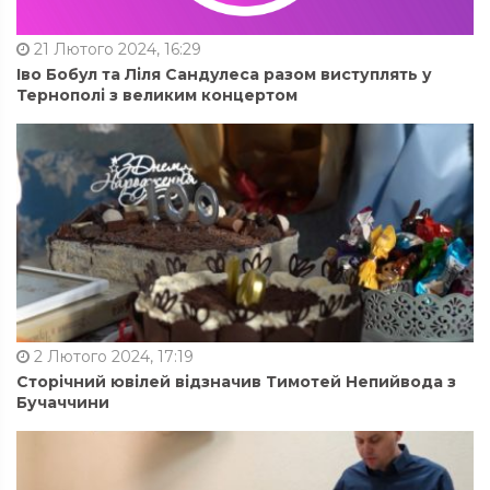
21 Лютого 2024, 16:29
Іво Бобул та Ліля Сандулеса разом виступлять у
Тернополі з великим концертом
2 Лютого 2024, 17:19
Сторічний ювілей відзначив Тимотей Непийвода з
Бучаччини