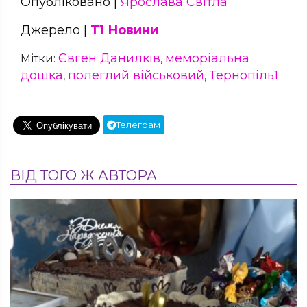
Опубліковано |
Ярослава Світла
Джерело |
Т1 Новини
Євген Данилків
меморіальна
Мітки:
,
дошка
полеглий військовий
Тернопіль1
,
,
Телеграм
ВІД ТОГО Ж АВТОРА