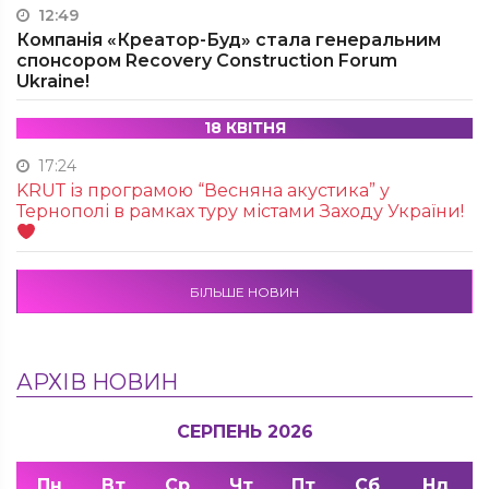
12:49
Компанія «Креатор-Буд» стала генеральним
спонсором Recovery Construction Forum
Ukraine!
18 КВІТНЯ
17:24
KRUТ із програмою “Весняна акустика” у
Тернополі в рамках туру містами Заходу України!
БІЛЬШЕ НОВИН
АРХІВ НОВИН
СЕРПЕНЬ 2026
Пн
Вт
Ср
Чт
Пт
Сб
Нд