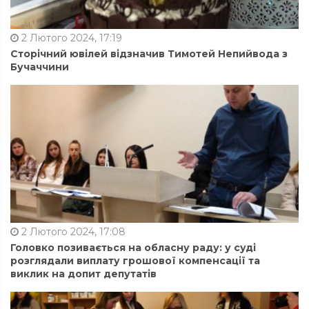
2 Лютого 2024, 17:19
Сторічний ювілей відзначив Тимотей Непийвода з
Бучаччини
2 Лютого 2024, 17:08
Головко позивається на обласну раду: у суді
розглядали виплату грошової компенсації та
виклик на допит депутатів