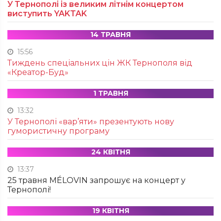
У Тернополі із великим літнім концертом
виступить YAKTAK
14 ТРАВНЯ
15:56
Тиждень спеціальних цін ЖК Тернополя від
«Креатор-Буд»
1 ТРАВНЯ
13:32
У Тернополі «вар’яти» презентують нову
гумористичну програму
24 КВІТНЯ
13:37
25 травня MÉLOVIN запрошує на концерт у
Тернополі!
19 КВІТНЯ