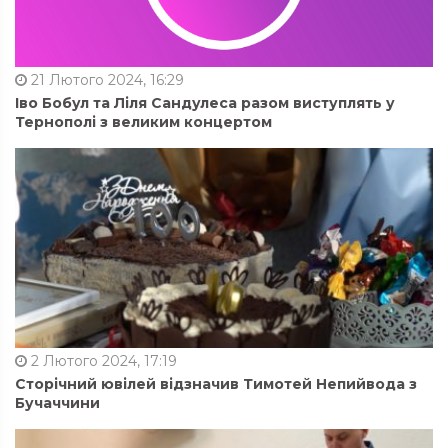
21 Лютого 2024, 16:29
Іво Бобул та Ліля Сандулеса разом виступлять у
Тернополі з великим концертом
2 Лютого 2024, 17:19
Сторічний ювілей відзначив Тимотей Непийвода з
Бучаччини