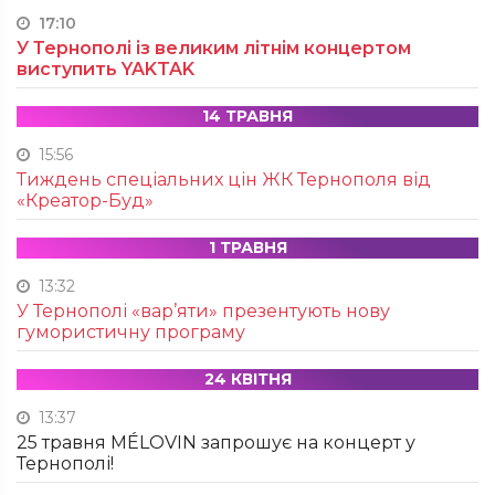
17:10
У Тернополі із великим літнім концертом
виступить YAKTAK
14 ТРАВНЯ
15:56
Тиждень спеціальних цін ЖК Тернополя від
«Креатор-Буд»
1 ТРАВНЯ
13:32
У Тернополі «вар’яти» презентують нову
гумористичну програму
24 КВІТНЯ
13:37
25 травня MÉLOVIN запрошує на концерт у
Тернополі!