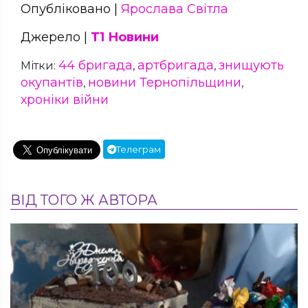
Опубліковано |
Ярослава Світла
Джерело |
Т1 Новини
44 бригада
артбригада
знищують
Мітки:
,
,
окупантів
новини Тернопільщини
,
,
хроніки війни
Телеграм
ВІД ТОГО Ж АВТОРА