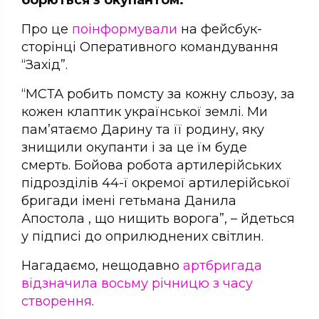
борються з окупантом.
Про це
поінформували
на фейсбук-
сторінці Оперативного командування
“Захід”.
“МСТА робить помсту за кожну сльозу, за
кожен клаптик української землі. Ми
пам’ятаємо Дарину та її родину, яку
знищили окупанти і за це їм буде
смерть. Бойова робота артилерійських
підрозділів 44-ї окремої артилерійської
бригади імені гетьмана Данила
Апостола , що нищить ворога”, – йдеться
у підписі до оприлюднених світлин.
Нагадаємо, нещодавно
артбригада
відзначила восьму річницю з часу
створення
.