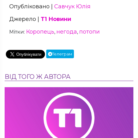
Опубліковано |
Савчук Юлія
Джерело |
Т1 Новини
Коропець
негода
потопи
Мітки:
,
,
Телеграм
ВІД ТОГО Ж АВТОРА