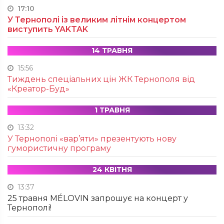
17:10
У Тернополі із великим літнім концертом
виступить YAKTAK
14 ТРАВНЯ
15:56
Тиждень спеціальних цін ЖК Тернополя від
«Креатор-Буд»
1 ТРАВНЯ
13:32
У Тернополі «вар’яти» презентують нову
гумористичну програму
24 КВІТНЯ
13:37
25 травня MÉLOVIN запрошує на концерт у
Тернополі!