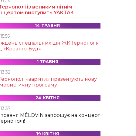
17:10
Тернополі із великим літнім
онцертом виступить YAKTAK
14 ТРАВНЯ
15:56
иждень спеціальних цін ЖК Тернополя
д «Креатор-Буд»
1 ТРАВНЯ
13:32
Тернополі «вар’яти» презентують нову
умористичну програму
24 КВІТНЯ
13:37
 травня MÉLOVIN запрошує на концерт
Тернополі!
19 КВІТНЯ