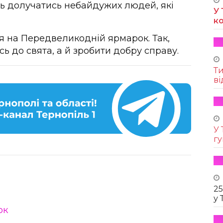
ть долучатись небайдужих людей, які
У 
к
я на Передвеликодній ярмарок. Так,
ь до свята, а й зробити добру справу.
Т
ві
У 
г
25
у 
ок