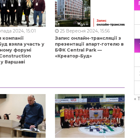
пада 2024, 15:01
25 Вересня 2024, 15:56
 компанії
Запис онлайн-трансляції з
уд взяла участь у
презентації апарт-готелю в
ному форумі
БФК Central Park —
Construction
«Креатор-Буд»
 у Варшаві
« 