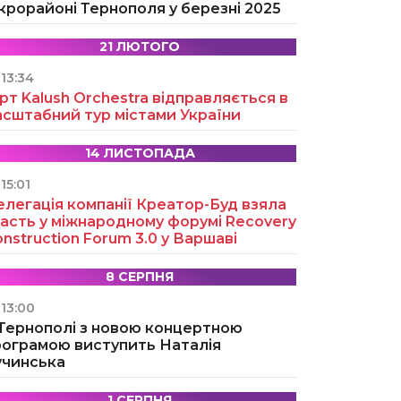
крорайоні Тернополя у березні 2025
21 ЛЮТОГО
13:34
рт Kalush Orchestra відправляється в
асштабний тур містами України
14 ЛИСТОПАДА
15:01
легація компанії Креатор-Буд взяла
асть у міжнародному форумі Recovery
nstruction Forum 3.0 у Варшаві
8 СЕРПНЯ
13:00
 Тернополі з новою концертною
рограмою виступить Наталія
учинська
1 СЕРПНЯ