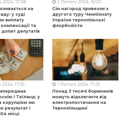
 2024, 17:08
2 Лютого 2024, 15:00
позивається на
Сім нагород привезли з
аду: у суді
другого туру Чемпіонату
ли виплату
України тернопільські
 компенсації та
флорболісти
 допит депутатів
 2024, 17:35
1 Лютого 2024, 17:23
випереджає
Понад 3 тисячі боржників
оснію і Таїланд: у
можуть відключити від
з корупцією ми
електропостачання на
 результат і
Тернопільщині
104 місці