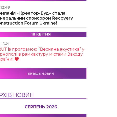
12:49
омпанія «Креатор-Буд» стала
енеральним спонсором Recovery
nstruction Forum Ukraine!
18 КВІТНЯ
17:24
UТ із програмою “Весняна акустика” у
рнополі в рамках туру містами Заходу
раїни!
БІЛЬШЕ НОВИН
РХІВ НОВИН
СЕРПЕНЬ 2026