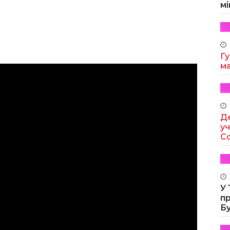
мі
Гу
м
Де
уч
Co
У
п
Б