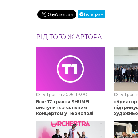
Телеграм
ВІД ТОГО Ж АВТОРА
15 Травня 2025, 19:00
15 Травня
Вже 17 травня SHUMEI
«Креатор
виступить з сольним
підтримув
концертом у Тернополі
художньо