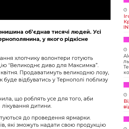
Іг
Кр
I
нишина об’єднав тисячі людей. Усі
ернополянина, у якого рідкісне
Al
ування хлопчику волонтери готують
ль
ію “Великоднє диво для Максимка”.
Те
0 квітня. Продаватимуть великодню лозу,
ко
к буде відбуватись у Тернополі поблизу
ила, що роблять усе для того, аби
Ві
а лікування дитини.
ві
отуються до проведення ярмарки.
ів, які зможуть надати свою продукцію