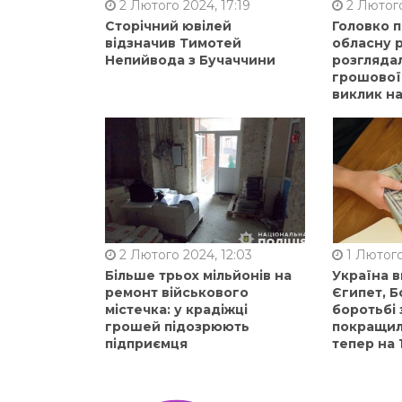
2 Лютого 2024, 17:19
2 Лютого
Сторічний ювілей
Головко 
відзначив Тимотей
обласну р
Непийвода з Бучаччини
розгляда
грошової
виклик на
2 Лютого 2024, 12:03
1 Лютого
Більше трьох мільйонів на
Україна 
ремонт військового
Єгипет, Б
містечка: у крадіжці
боротьбі 
грошей підозрюють
покращили
підприємця
тепер на 