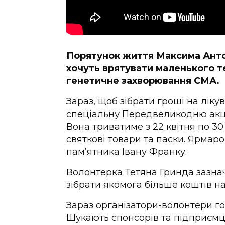
Порятунок життя Максима Анто
хочуть врятувати маленького т
генетичне захворювання СМА.
Зараз, щоб зібрати гроші на лік
спеціальну Передвеликодню акц
Вона триватиме з 22 квітня по 3
святкові товари та паски. Ярмаро
пам’ятника Івану Франку.
Волонтерка Тетяна Гринда зазнач
зібрати якомога більше коштів н
Зараз організатори-волонтери г
Шукають спонсорів та підприємц