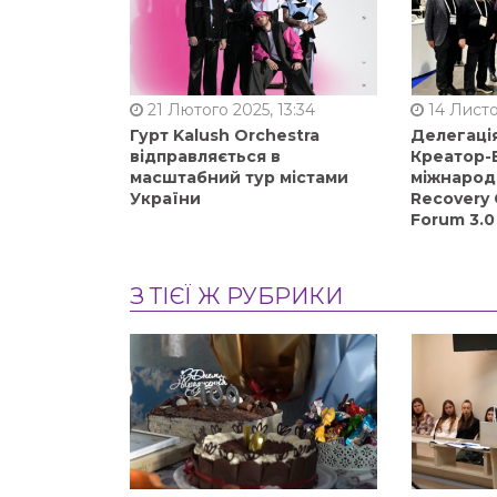
21 Лютого 2025, 13:34
14 Листо
Гурт Kalush Orchestra
Делегація
відправляється в
Креатор-Б
масштабний тур містами
міжнарод
України
Recovery 
Forum 3.0
З ТІЄЇ Ж РУБРИКИ