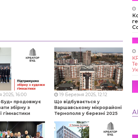
К
г
Co
KR
Те
Ук
 2025, 16:00
19 Березня 2025, 12:12
-Буд» продовжує
Що відбувається у
ати збірну з
Варшавському мікрорайоні
А
ї гімнастики
Тернополя у березні 2025