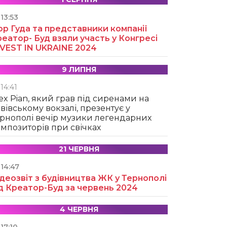
13:53
ор Гуда та представники компанії
еатор- Буд взяли участь у Конгресі
NVEST IN UKRAINE 2024
9 ЛИПНЯ
14:41
ex Pian, який грав під сиренами на
вівському вокзалі, презентує у
рнополі вечір музики легендарних
мпозиторів при свічках
21 ЧЕРВНЯ
14:47
деозвіт з будівництва ЖК у Тернополі
д Креатор-Буд за червень 2024
4 ЧЕРВНЯ