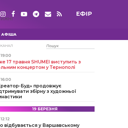
ЕФІР
ТИЖНІ
АФІША
15 ТРАВНЯ
ЕКАНАЛ
19:00
е 17 травня SHUMEI виступить з
ольним концертом у Тернополі
16:00
Креатор-Буд» продовжує
дтримувати збірну з художньої
імнастики
19 БЕРЕЗНЯ
12:12
о відбувається у Варшавському