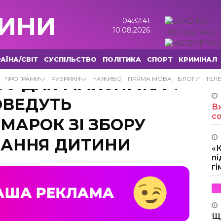
ИНИ
04:32:42
10.08.2026
ПОГОДА НА 2 
АЇНА/СВІТ
СУСПІЛЬСТВО
ПОЛІТИКА
СПОРТ
КРИМІНАЛ
О ДЛЯ МАКСИМКА”:
ПРОГРАМИ
РУБРИКИ
НАЖИВО
ПРЯМА МОВА
БЛОГИ
ТЕЛ
ОВЕДУТЬ
Вж
с
МАРОК ЗІ ЗБОРУ
ВАННЯ ДИТИНИ
«
пі
г
Щ