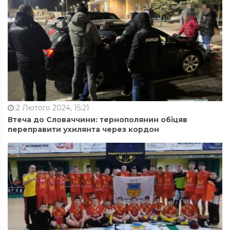
2 Лютого 2024, 15:21
Втеча до Словаччини: тернополянин обіцяв
переправити ухилянта через кордон