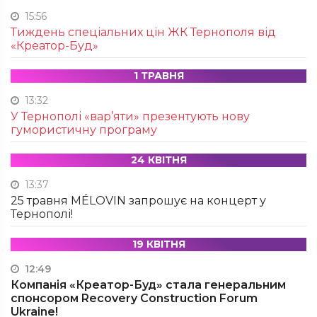
15:56
Тиждень спеціальних цін ЖК Тернополя від
«Креатор-Буд»
1 ТРАВНЯ
13:32
У Тернополі «вар’яти» презентують нову
гумористичну програму
24 КВІТНЯ
13:37
25 травня MÉLOVIN запрошує на концерт у
Тернополі!
19 КВІТНЯ
12:49
Компанія «Креатор-Буд» стала генеральним
спонсором Recovery Construction Forum
Ukraine!