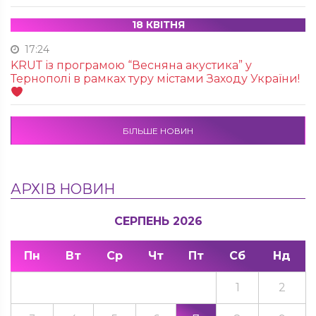
18 КВІТНЯ
17:24
KRUТ із програмою “Весняна акустика” у
Тернополі в рамках туру містами Заходу України!
БІЛЬШЕ НОВИН
АРХІВ НОВИН
СЕРПЕНЬ 2026
Пн
Вт
Ср
Чт
Пт
Сб
Нд
1
2