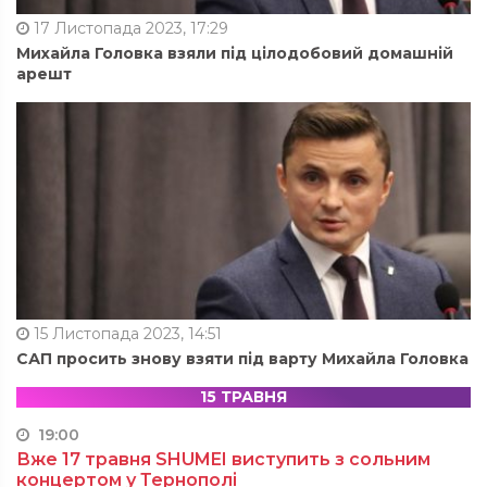
17 Листопада 2023, 17:29
Михайла Головка взяли під цілодобовий домашній
арешт
15 Листопада 2023, 14:51
САП просить знову взяти під варту Михайла Головка
15 ТРАВНЯ
19:00
Вже 17 травня SHUMEI виступить з сольним
концертом у Тернополі