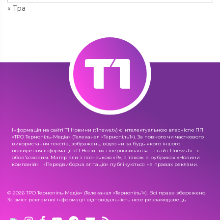
« Тра
Інформація на сайті Т1 Новини (t1news.tv) є інтелектуальною власністю ПП
«ТРО Тернопіль-Медіа» (Телеканал «Тернопіль1»). За повного чи часткового
використання текстів, зображень, відео чи за будь-якого іншого
поширення інформації «Т1 Новини» гіперпосилання на сайт t1news.tv – є
обов'язковим. Матеріали з позначкою «R», а також в рубриках «Новини
компаній» і «Передвиборча агітація» публікуються на правах реклами.
© 2026 ТРО Тернопіль-Медіа» (Телеканал «Тернопіль1»). Всі права збережено.
За зміст рекламної інформації відповідальність несе рекламодавець.