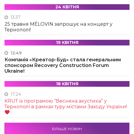
24 КВІТНЯ
13:37
25 травня MÉLOVIN запрошує на концерт у
Тернополі!
19 КВІТНЯ
12:49
Компанія «Креатор-Буд» стала генеральним
спонсором Recovery Construction Forum
Ukraine!
18 КВІТНЯ
17:24
KRUТ із програмою “Весняна акустика” у
Тернополі в рамках туру містами Заходу України!
БІЛЬШЕ НОВИН