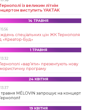
17:10
Тернополі із великим літнім
онцертом виступить YAKTAK
14 ТРАВНЯ
15:56
иждень спеціальних цін ЖК Тернополя
д «Креатор-Буд»
1 ТРАВНЯ
13:32
Тернополі «вар’яти» презентують нову
умористичну програму
24 КВІТНЯ
13:37
 травня MÉLOVIN запрошує на концерт
Тернополі!
19 КВІТНЯ