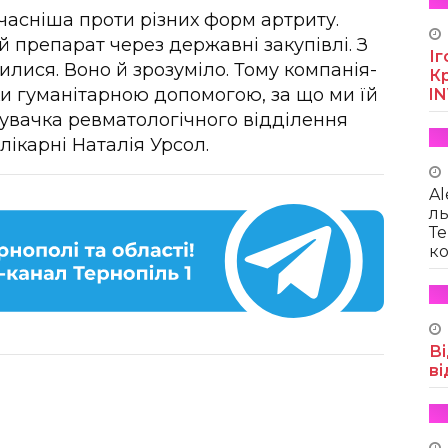
учасніша проти різних форм артриту.
 препарат через державні закупівлі. З
Іг
лися. Воно й зрозуміло. Тому компанія-
Кр
и гуманітарною допомогою, за що ми їй
I
дувачка ревматологічного відділення
лікарні Наталія Урсол.
Al
ль
Те
ко
Ві
ві