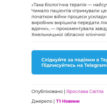
«Така біологічна терапія — найс
Чимало пацієнтів отримували цей
початком війни процеси ускладни
виробник вирішила передати лік
вдячні», — прокоментувала заві
Хмельницької обласної клінічної 
Опубліковано |
Ярослава Світла
Джерело |
Т1 Новини