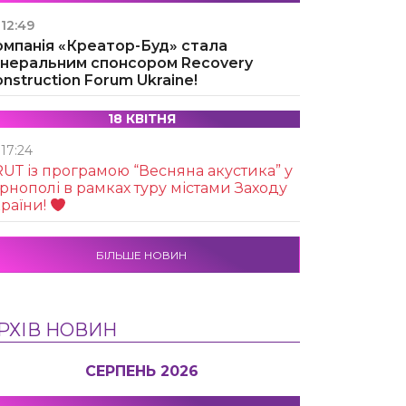
12:49
омпанія «Креатор-Буд» стала
енеральним спонсором Recovery
nstruction Forum Ukraine!
18 КВІТНЯ
17:24
UТ із програмою “Весняна акустика” у
рнополі в рамках туру містами Заходу
раїни!
БІЛЬШЕ НОВИН
РХІВ НОВИН
СЕРПЕНЬ 2026