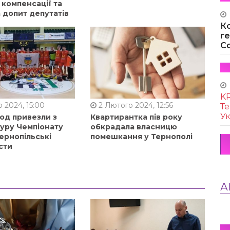
 компенсації та
 допит депутатів
К
г
Co
KR
 2024, 15:00
2 Лютого 2024, 12:56
Те
Ук
од привезли з
Квартирантка пів року
туру Чемпіонату
обкрадала власницю
ернопільські
помешкання у Тернополі
сти
А