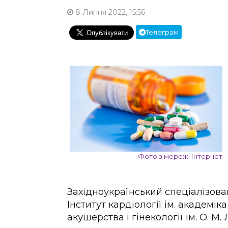
8 Липня 2022, 15:56
Телеграм
Фото з мережі Інтернет
Західноукраїнський спеціалізов
Інститут кардіології ім. академіка
акушерства і гінекології ім. О. М. 