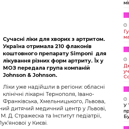
мі
Гу
м
Сучасні ліки для хворих з артритом.
Україна отримала 210 флаконів
коштовного препарату Simponі для
лікування різних форм артриту. Їх у
Де
МОЗ передала група компаній
уч
Johnson & Johnson.
Co
Ліки уже надійшли в регіони: обласні
клінічні лікарні Тернополя, Івано-
Франківська, Хмельницького, Львова,
У
аний дитячий медичний центр у Львові,
п
 М. Д. Стражеска та Інститут педіатрії,
Б
Лук’янової у Києві.