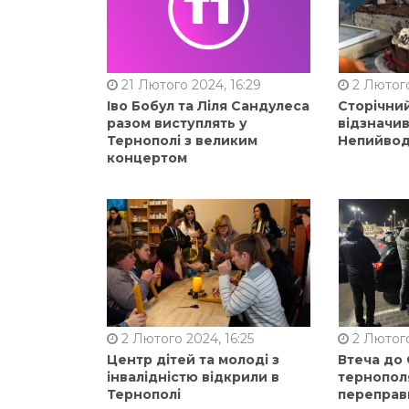
21 Лютого 2024, 16:29
2 Лютого
Іво Бобул та Ліля Сандулеса
Сторічни
разом виступлять у
відзначи
Тернополі з великим
Непийвод
концертом
2 Лютого 2024, 16:25
2 Лютого
Центр дітей та молоді з
Втеча до
інвалідністю відкрили в
тернопол
Тернополі
переправ