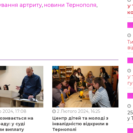
ування артриту
новини Тернополя
,
,
У 
к
Т
ві
У 
г
 2024, 17:08
2 Лютого 2024, 16:25
25
позивається на
Центр дітей та молоді з
у 
аду: у суді
інвалідністю відкрили в
ли виплату
Тернополі