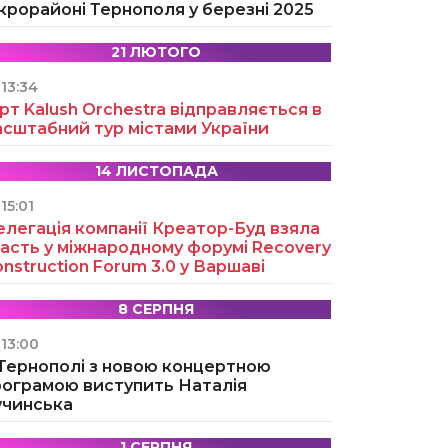
крорайоні Тернополя у березні 2025
21 ЛЮТОГО
13:34
рт Kalush Orchestra відправляється в
асштабний тур містами України
14 ЛИСТОПАДА
15:01
легація компанії Креатор-Буд взяла
асть у міжнародному форумі Recovery
nstruction Forum 3.0 у Варшаві
8 СЕРПНЯ
13:00
 Тернополі з новою концертною
рограмою виступить Наталія
учинська
1 СЕРПНЯ