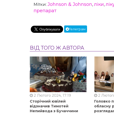
Johnson & Johnson
ліки
лік
Мітки:
,
,
препарат
Телеграм
ВІД ТОГО Ж АВТОРА
2 Лютого 2024, 17:19
2 Лютого
Сторічний ювілей
Головко 
відзначив Тимотей
обласну р
Непийвода з Бучаччини
розгляда