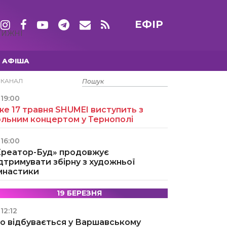
ЕФІР
ТИЖНІ
АФІША
15 ТРАВНЯ
ЕКАНАЛ
19:00
е 17 травня SHUMEI виступить з
ольним концертом у Тернополі
16:00
Креатор-Буд» продовжує
дтримувати збірну з художньої
імнастики
19 БЕРЕЗНЯ
12:12
о відбувається у Варшавському