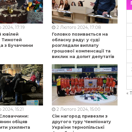
 2024, 17:19
2 Лютого 2024, 17:08
й ювілей
Головко позивається на
в Тимотей
обласну раду: у суді
а з Бучаччини
розглядали виплату
грошової компенсації та
виклик на допит депутатів
« 
 2024, 15:21
2 Лютого 2024, 15:00
 Словаччини:
Сім нагород привезли з
янин обіцяв
другого туру Чемпіонату
ити ухилянта
України тернопільські