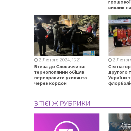
грошової
виклик на
2 Лютого 2024, 15:21
2 Лютого
Втеча до Словаччини:
Сім нагор
тернополянин обіцяв
другого 
переправити ухилянта
України т
через кордон
флорболі
З ТІЄЇ Ж РУБРИКИ