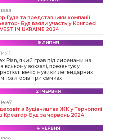
13:53
ор Гуда та представники компанії
еатор- Буд взяли участь у Конгресі
NVEST IN UKRAINE 2024
9 ЛИПНЯ
14:41
ex Pian, який грав під сиренами на
вівському вокзалі, презентує у
рнополі вечір музики легендарних
мпозиторів при свічках
21 ЧЕРВНЯ
14:47
деозвіт з будівництва ЖК у Тернополі
д Креатор-Буд за червень 2024
4 ЧЕРВНЯ