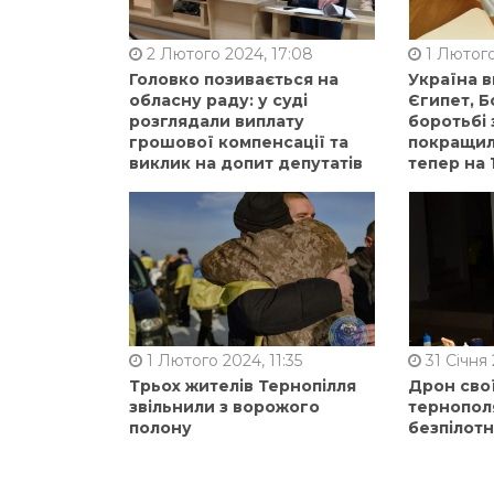
2 Лютого 2024, 17:08
1 Лютого
Головко позивається на
Україна 
обласну раду: у суді
Єгипет, Б
розглядали виплату
боротьбі 
грошової компенсації та
покращили
виклик на допит депутатів
тепер на 
1 Лютого 2024, 11:35
31 Січня 
Трьох жителів Тернопілля
Дрон сво
звільнили з ворожого
тернопол
полону
безпілот