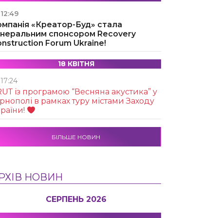
12:49
омпанія «Креатор-Буд» стала
енеральним спонсором Recovery
nstruction Forum Ukraine!
18 КВІТНЯ
17:24
UТ із програмою “Весняна акустика” у
рнополі в рамках туру містами Заходу
раїни!
БІЛЬШЕ НОВИН
РХІВ НОВИН
СЕРПЕНЬ 2026