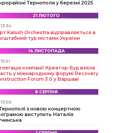
крорайоні Тернополя у березні 2025
21 ЛЮТОГО
13:34
рт Kalush Orchestra відправляється в
асштабний тур містами України
14 ЛИСТОПАДА
15:01
легація компанії Креатор-Буд взяла
асть у міжнародному форумі Recovery
nstruction Forum 3.0 у Варшаві
8 СЕРПНЯ
13:00
 Тернополі з новою концертною
рограмою виступить Наталія
учинська
1 СЕРПНЯ