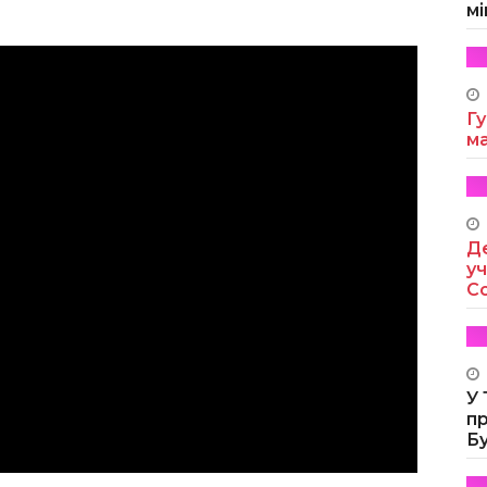
мі
Гу
м
Де
уч
Co
У
п
Б