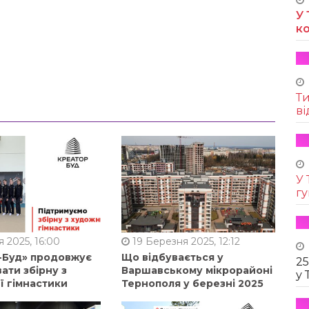
У 
к
Т
ві
У 
г
 2025, 16:00
19 Березня 2025, 12:12
-Буд» продовжує
Що відбувається у
25
ати збірну з
Варшавському мікрорайоні
у 
ї гімнастики
Тернополя у березні 2025