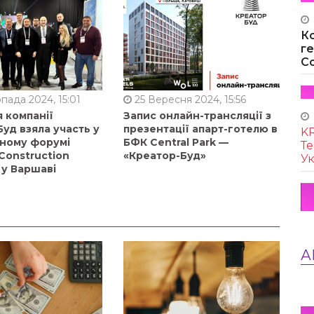
К
г
Co
пада 2024, 15:01
25 Вересня 2024, 15:56
 компанії
Запис онлайн-трансляції з
уд взяла участь у
презентації апарт-готелю в
KR
ному форумі
БФК Central Park —
Те
Construction
«Креатор-Буд»
Ук
 у Варшаві
А