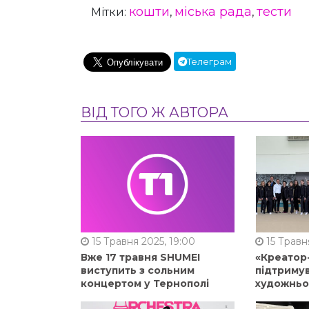
кошти
міська рада
тести
Мітки:
,
,
Телеграм
ВІД ТОГО Ж АВТОРА
15 Травня 2025, 19:00
15 Травня
Вже 17 травня SHUMEI
«Креатор
виступить з сольним
підтримув
концертом у Тернополі
художньо