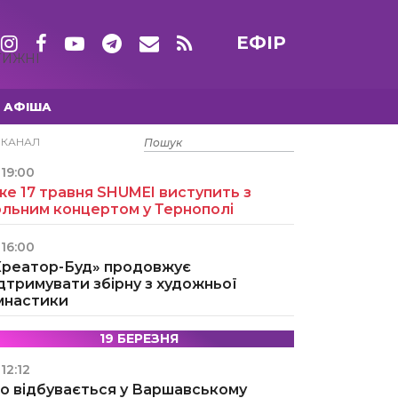
ЕФІР
ТИЖНІ
АФІША
15 ТРАВНЯ
ЕКАНАЛ
19:00
е 17 травня SHUMEI виступить з
ольним концертом у Тернополі
16:00
Креатор-Буд» продовжує
дтримувати збірну з художньої
імнастики
19 БЕРЕЗНЯ
12:12
о відбувається у Варшавському