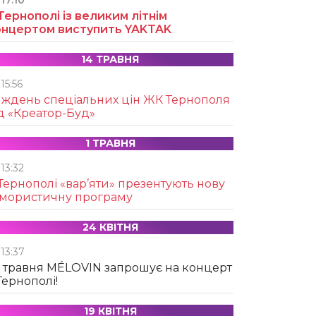
17:10
Тернополі із великим літнім
онцертом виступить YAKTAK
14 ТРАВНЯ
15:56
иждень спеціальних цін ЖК Тернополя
д «Креатор-Буд»
1 ТРАВНЯ
13:32
Тернополі «вар’яти» презентують нову
умористичну програму
24 КВІТНЯ
13:37
 травня MÉLOVIN запрошує на концерт
Тернополі!
19 КВІТНЯ