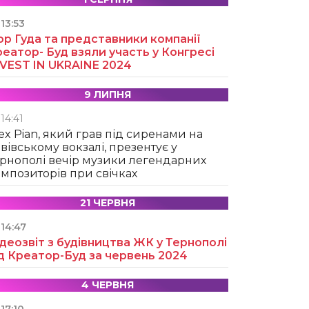
13:53
ор Гуда та представники компанії
еатор- Буд взяли участь у Конгресі
NVEST IN UKRAINE 2024
9 ЛИПНЯ
14:41
ex Pian, який грав під сиренами на
вівському вокзалі, презентує у
рнополі вечір музики легендарних
мпозиторів при свічках
21 ЧЕРВНЯ
14:47
деозвіт з будівництва ЖК у Тернополі
д Креатор-Буд за червень 2024
4 ЧЕРВНЯ