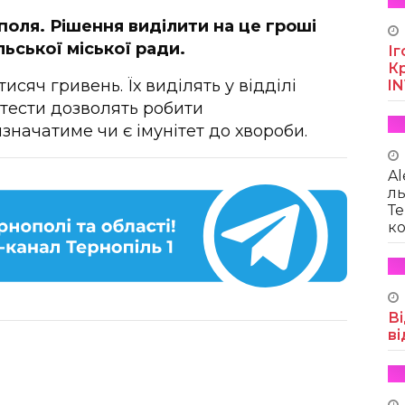
поля. Рішення виділити на це гроші
ьської міської ради.
Іг
Кр
сяч гривень. Їх виділять у відділі
I
 тести дозволять робити
значатиме чи є імунітет до хвороби.
Al
ль
Те
ко
Ві
ві