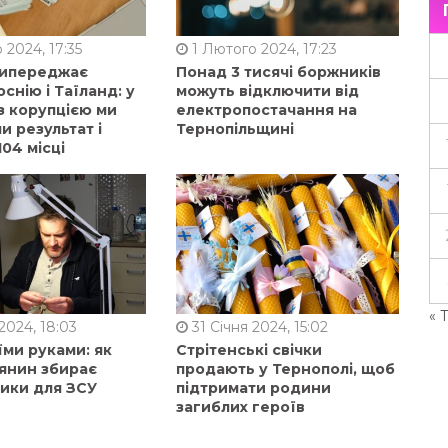
 2024, 17:35
1 Лютого 2024, 17:23
випереджає
Понад 3 тисячі боржників
оснію і Таїланд: у
можуть відключити від
з корупцією ми
електропостачання на
 результат і
Тернопільщині
104 місці
« 
2024, 18:03
31 Січня 2024, 15:02
їми руками: як
Стрітенські свічки
янин збирає
продають у Тернополі, щоб
ники для ЗСУ
підтримати родини
загиблих героїв