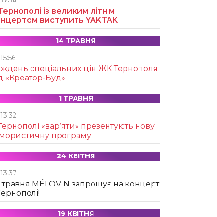
17:10
Тернополі із великим літнім
онцертом виступить YAKTAK
14 ТРАВНЯ
15:56
иждень спеціальних цін ЖК Тернополя
д «Креатор-Буд»
1 ТРАВНЯ
13:32
Тернополі «вар’яти» презентують нову
умористичну програму
24 КВІТНЯ
13:37
 травня MÉLOVIN запрошує на концерт
Тернополі!
19 КВІТНЯ