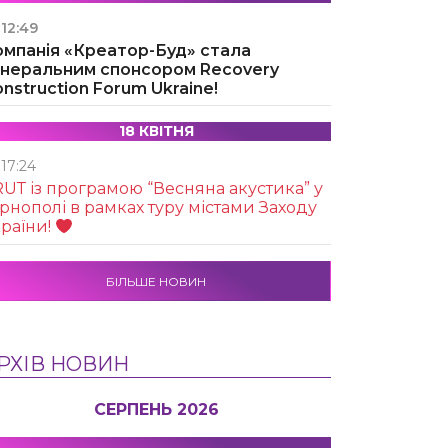
12:49
омпанія «Креатор-Буд» стала
енеральним спонсором Recovery
nstruction Forum Ukraine!
18 КВІТНЯ
17:24
UТ із програмою “Весняна акустика” у
рнополі в рамках туру містами Заходу
раїни!
БІЛЬШЕ НОВИН
РХІВ НОВИН
СЕРПЕНЬ 2026