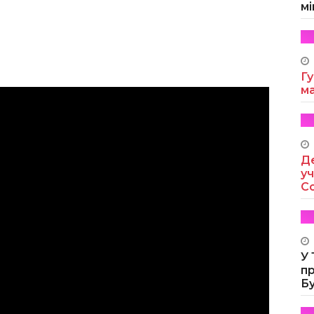
мі
Гу
м
Де
уч
Co
У
п
Б