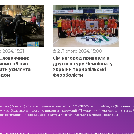
 2024, 15:21
2 Лютого 2024, 15:00
 Словаччини:
Сім нагород привезли з
янин обіцяв
другого туру Чемпіонату
ити ухилянта
України тернопільські
рдон
флорболісти
овини (t1news.tv) є інтелектуальною власністю ПП «ТРО Тернопіль-Медіа» (Телеканал 
о чи за будь-якого іншого поширення інформації «Т1 Новини» гіперпосилання на сайт
и компаній» і «Передвиборча агітація» публікуються на правах реклами.