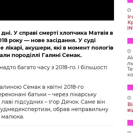
Іг
Кр
I
ні. У справі смерті хлопчика Матвія в
8 року — нове засідання. У суді
 лікарі, акушери, які в момент пологів
али породіллі Галині Семак.
Al
ль
дто багато часу з 2018-го. І більшості
Те
ко
алиною Семак в квітні 2018-го
реконані батьки – через лікарську
лаві підсудних – Ігор Дячок. Саме він
Ві
 судмедекспертизи, обрав неправильну
ві
і малюка.