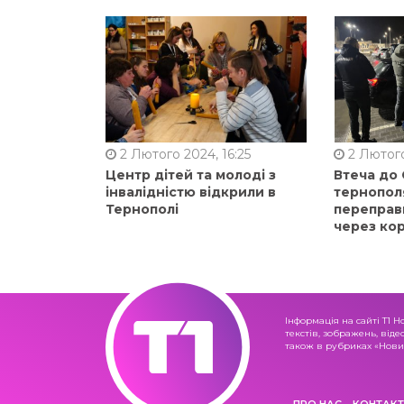
2 Лютого 2024, 16:25
2 Лютого
Центр дітей та молоді з
Втеча до
інвалідністю відкрили в
тернопол
Тернополі
переправ
через ко
Інформація на сайті Т1 Н
текстів, зображень, віде
також в рубриках «Новин