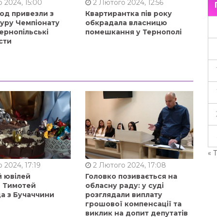
 2024, 15:00
2 Лютого 2024, 12:56
од привезли з
Квартирантка пів року
туру Чемпіонату
обкрадала власницю
ернопільські
помешкання у Тернополі
сти
« 
 2024, 17:19
2 Лютого 2024, 17:08
й ювілей
Головко позивається на
в Тимотей
обласну раду: у суді
а з Бучаччини
розглядали виплату
грошової компенсації та
виклик на допит депутатів