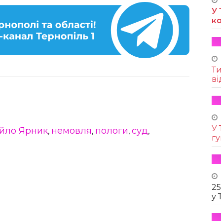
У 
к
Т
ві
У 
йло Ярник
немовля
пологи
суд
,
,
,
,
г
25
у 