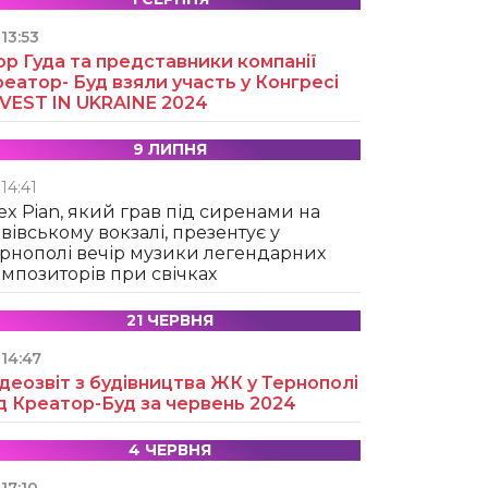
13:53
ор Гуда та представники компанії
еатор- Буд взяли участь у Конгресі
NVEST IN UKRAINE 2024
9 ЛИПНЯ
14:41
ex Pian, який грав під сиренами на
вівському вокзалі, презентує у
рнополі вечір музики легендарних
мпозиторів при свічках
21 ЧЕРВНЯ
14:47
деозвіт з будівництва ЖК у Тернополі
д Креатор-Буд за червень 2024
4 ЧЕРВНЯ