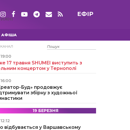
ЕФІР
ТИЖНІ
АФІША
15 ТРАВНЯ
ЕКАНАЛ
19:00
е 17 травня SHUMEI виступить з
ольним концертом у Тернополі
16:00
Креатор-Буд» продовжує
дтримувати збірну з художньої
імнастики
19 БЕРЕЗНЯ
12:12
о відбувається у Варшавському