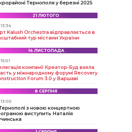
крорайоні Тернополя у березні 2025
21 ЛЮТОГО
13:34
рт Kalush Orchestra відправляється в
асштабний тур містами України
14 ЛИСТОПАДА
15:01
легація компанії Креатор-Буд взяла
асть у міжнародному форумі Recovery
nstruction Forum 3.0 у Варшаві
8 СЕРПНЯ
13:00
 Тернополі з новою концертною
рограмою виступить Наталія
учинська
1 СЕРПНЯ