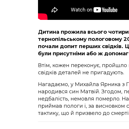
Дитина прожила всього чотири д
тернопільському пологовому 201
почали допит перших свідків. Це
були присутніми або ж допомаг
Втім, кожен переконує, пройшло на
свідків деталей не пригадують.
Нагадаємо, у Михайла Ярника з Г
народився син Матвій. Згодом, пе
недбалість, немовля померло. На 
приймав пологи і, за висновком
тактику, що й призвело до смерт