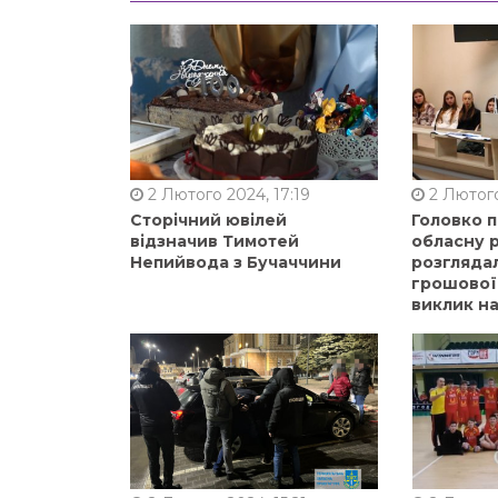
2 Лютого 2024, 17:19
2 Лютого
Сторічний ювілей
Головко 
відзначив Тимотей
обласну р
Непийвода з Бучаччини
розгляда
грошової
виклик на