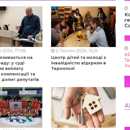
К
г
Co
 2024, 17:08
2 Лютого 2024, 16:25
KR
позивається на
Центр дітей та молоді з
Те
аду: у суді
інвалідністю відкрили в
Ук
ли виплату
Тернополі
 компенсації та
 допит депутатів
А