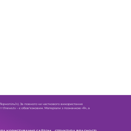
«Тернопіль1»). За повного чи часткового використання
 t1news.tv – є обов'язковим. Матеріали з позначкою «R», а