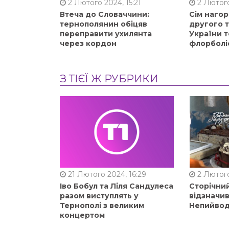
2 Лютого 2024, 15:21
2 Лютого
Втеча до Словаччини:
Сім нагор
тернополянин обіцяв
другого 
переправити ухилянта
України т
через кордон
флорболі
З ТІЄЇ Ж РУБРИКИ
21 Лютого 2024, 16:29
2 Лютого
Іво Бобул та Ліля Сандулеса
Сторічни
разом виступлять у
відзначи
Тернополі з великим
Непийвод
концертом