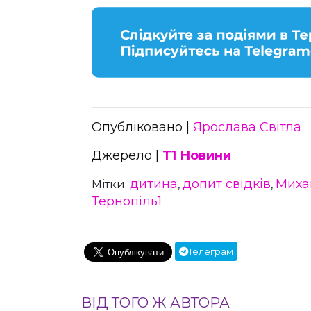
Опубліковано |
Ярослава Світла
Джерело |
Т1 Новини
дитина
допит свідків
Миха
Мітки:
,
,
Тернопіль1
Телеграм
ВІД ТОГО Ж АВТОРА